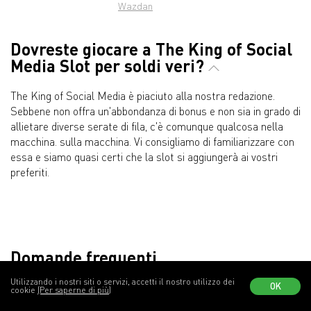
Wazdan
Dovreste giocare a The King of Social
Media Slot per soldi veri?
The King of Social Media è piaciuto alla nostra redazione.
Sebbene non offra un'abbondanza di bonus e non sia in grado di
allietare diverse serate di fila, c'è comunque qualcosa nella
macchina. sulla macchina. Vi consigliamo di familiarizzare con
essa e siamo quasi certi che la slot si aggiungerà ai vostri
preferiti.
Domande frequenti
Utilizzando i nostri siti o servizi, accetti il nostro utilizzo dei
OK
cookie
(Per saperne di più)
💎 Qual è la vincita massima del gioco The King