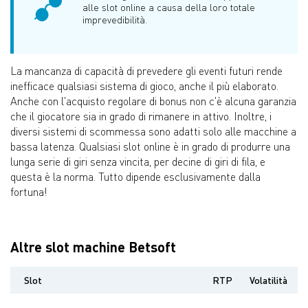
alle slot online a causa della loro totale
imprevedibilità.
La mancanza di capacità di prevedere gli eventi futuri rende
inefficace qualsiasi sistema di gioco, anche il più elaborato.
Anche con l'acquisto regolare di bonus non c'è alcuna garanzia
che il giocatore sia in grado di rimanere in attivo. Inoltre, i
diversi sistemi di scommessa sono adatti solo alle macchine a
bassa latenza. Qualsiasi slot online è in grado di produrre una
lunga serie di giri senza vincita, per decine di giri di fila, e
questa è la norma. Tutto dipende esclusivamente dalla
fortuna!
Altre slot machine Betsoft
Slot
RTP
Volatilità