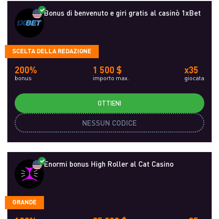
Bonus di benvenuto e giri gratis al casinò 1xBet
SCELTA DELLA REDAZIONE
200%
1 500 $
x35
bonus
importo max.
giocata
OTTIENI
NESSUN CODICE
Enormi bonus High Roller al Cat Casino
GRANDE