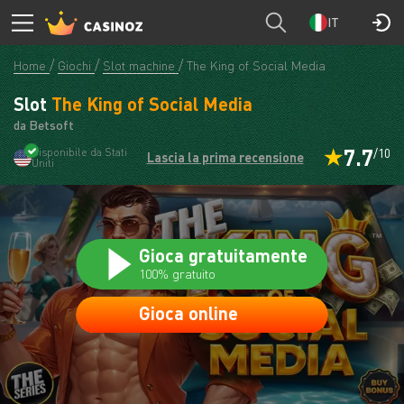
CASINOZ
GIOCA
IT
Home
Giochi
Slot machine
The King of Social Media
Slot
The King of Social Media
da Betsoft
7.7
Disponibile da Stati
/10
Lascia la prima recensione
Uniti
Gioca gratuitamente
100% gratuito
Gioca online