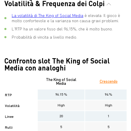
Volatilità & Frequenza dei Colpi
La volatilità di The King of Social Media
è elevata. Il gioco è
molto confortevole e la varianza non causa gravi problemi.
L'RTP ha un valore fisso del 96,15%, che è molto buono.
Probabilità di vincita a livello medio.
Confronto slot The King of Social
Media con analoghi
The King of Social
Crescendo
Media
96.15 %
94 %
RTP
High
High
Volatilità
20
1
Linee
5
5
Rulli