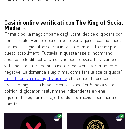
Casinò online verificati con The King of Social
Media
Prima o poi la maggior parte degli utenti decide di giocare con
denaro reale. Rendendosi conto dei vantaggi dei casinò onesti
e affidabili, il giocatore cerca inevitabilmente di trovare proprio
questi stabilimenti. Tuttavia, in questa fase si incontrano
spesso delle difficoltà. Un casinò può ricevere il massimo dei
voti, mentre l'altro ha pubblicato recensioni estremamente
negative. La domanda è legittima: come fare la scelta giusta?
In aiuto arriva il rating di Casinoz
, che consente di scegliere
l'istituto migliore in base a requisiti specifici. Si basa sulle
opinioni di giocatori reali, rimane indipendente e viene
aggiornato regolarmente, offrendo informazioni pertinenti e
obiettive.