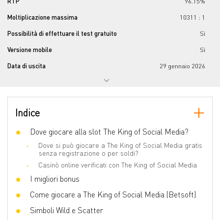
RTP
96.15%
Moltiplicazione massima
10311 : 1
Possibilità di effettuare il test gratuito
Sì
Versione mobile
Sì
Data di uscita
29 gennaio 2026
Jackpot progressivo
No
Numero di rulli
5
Indice
Numero di linee
20
Joker wild
Dove giocare alla slot The King of Social Media?
Sì
Dove si può giocare a The King of Social Media gratis
Scatter
No
senza registrazione o per soldi?
Doppio gioco
No
Casinò online verificati con The King of Social Media
I migliori bonus
Giochi bonus
Bonus Game, Respin, Coin Collector,
Bonus Picker, Buy Feature, Cash Collector
Come giocare a The King of Social Media (Betsoft)
Volatilità
High
Simboli Wild e Scatter
Slot 3D
Sì