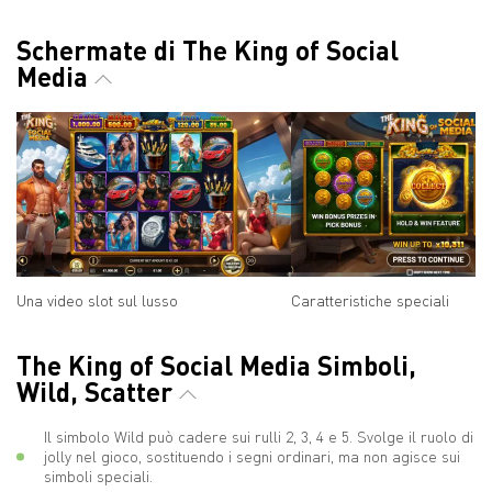
Schermate di The King of Social
Media
Una video slot sul lusso
Caratteristiche speciali
The King of Social Media Simboli,
Wild, Scatter
Il simbolo Wild può cadere sui rulli 2, 3, 4 e 5. Svolge il ruolo di
jolly nel gioco, sostituendo i segni ordinari, ma non agisce sui
simboli speciali.