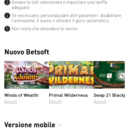
Avviare la slot selezionata e impostare una tariffa
adeguata.
Se necessario, personalizzare altri parametri: disabilitare
l'animazione, il suono o attivare il gioco automatico.
Non resta che attendere le vincite.
Nuovo Betsoft
Winds of Wealth
Primal Wilderness
Swap 21 Blackja
Betsoft
Betsoft
Betsoft
Versione mobile