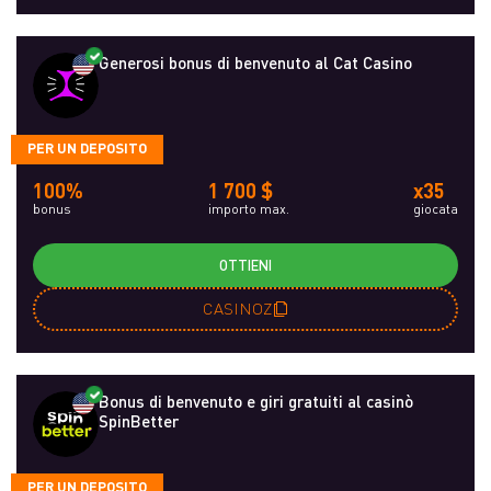
Generosi bonus di benvenuto al Cat Casino
PER UN DEPOSITO
100%
1 700 $
x35
bonus
importo max.
giocata
OTTIENI
CASINOZ
Bonus di benvenuto e giri gratuiti al casinò
SpinBetter
PER UN DEPOSITO