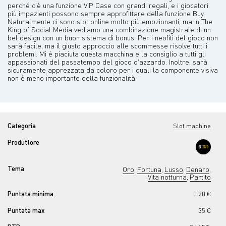
perché c'è una funzione VIP Case con grandi regali, e i giocatori
più impazienti possono sempre approfittare della funzione Buy.
Naturalmente ci sono slot online molto più emozionanti, ma in The
King of Social Media vediamo una combinazione magistrale di un
bel design con un buon sistema di bonus. Per i neofiti del gioco non
sarà facile, ma il giusto approccio alle scommesse risolve tutti i
problemi. Mi è piaciuta questa macchina e la consiglio a tutti gli
appassionati del passatempo del gioco d'azzardo. Inoltre, sarà
sicuramente apprezzata da coloro per i quali la componente visiva
non è meno importante della funzionalità.
Categoria
Slot machine
Produttore
Tema
Oro
Fortuna
Lusso
Denaro
,
,
,
,
Vita notturna
Partito
,
Puntata minima
0.20 €
Puntata max
35 €