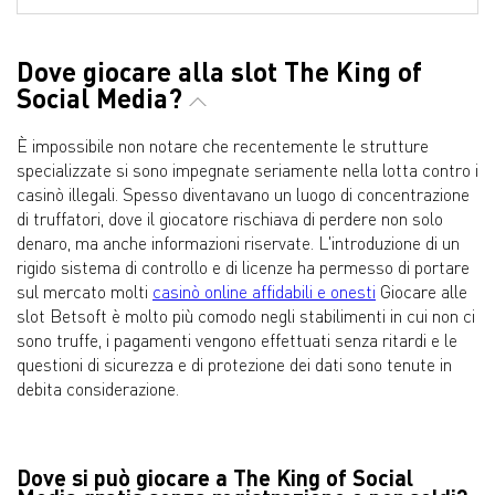
Dove giocare alla slot The King of
Social Media?
È impossibile non notare che recentemente le strutture
specializzate si sono impegnate seriamente nella lotta contro i
casinò illegali. Spesso diventavano un luogo di concentrazione
di truffatori, dove il giocatore rischiava di perdere non solo
denaro, ma anche informazioni riservate. L'introduzione di un
rigido sistema di controllo e di licenze ha permesso di portare
sul mercato molti
casinò online affidabili e onesti
Giocare alle
slot Betsoft è molto più comodo negli stabilimenti in cui non ci
sono truffe, i pagamenti vengono effettuati senza ritardi e le
questioni di sicurezza e di protezione dei dati sono tenute in
debita considerazione.
Dove si può giocare a The King of Social