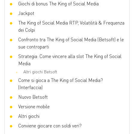
Giochi di bonus The King of Social Media
Respin
Sì
Jackpot
Giri gratis
No
The King of Social Media RTP, Volatilità & Frequenza
dei Colpi
Confronto tra The King of Social Media (Betsoft) e le
sue controparti
Strategia: Come vincere alla slot The King of Social
Media
Altri giochi Betsoft
Come si gioca a The King of Social Media?
(Interfaccia)
Nuovo Betsoft
Versione mobile
Altri giochi
Conviene giocare con soldi veri?