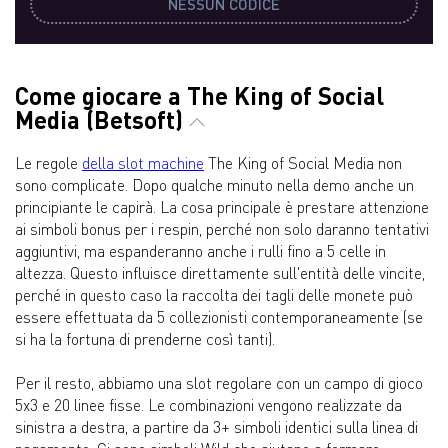
NESSUN CODICE
Come giocare a The King of Social
Media (Betsoft)
Le regole
della slot machine
The King of Social Media non
sono complicate. Dopo qualche minuto nella demo anche un
principiante le capirà. La cosa principale è prestare attenzione
ai simboli bonus per i respin, perché non solo daranno tentativi
aggiuntivi, ma espanderanno anche i rulli fino a 5 celle in
altezza. Questo influisce direttamente sull'entità delle vincite,
perché in questo caso la raccolta dei tagli delle monete può
essere effettuata da 5 collezionisti contemporaneamente (se
si ha la fortuna di prenderne così tanti).
Per il resto, abbiamo una slot regolare con un campo di gioco
5x3 e 20 linee fisse. Le combinazioni vengono realizzate da
sinistra a destra, a partire da 3+ simboli identici sulla linea di