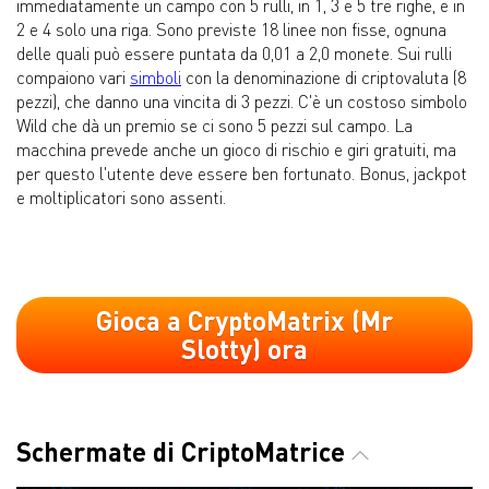
immediatamente un campo con 5 rulli, in 1, 3 e 5 tre righe, e in
2 e 4 solo una riga. Sono previste 18 linee non fisse, ognuna
delle quali può essere puntata da 0,01 a 2,0 monete. Sui rulli
compaiono vari
simboli
con la denominazione di criptovaluta (8
pezzi), che danno una vincita di 3 pezzi. C'è un costoso simbolo
Wild che dà un premio se ci sono 5 pezzi sul campo. La
macchina prevede anche un gioco di rischio e giri gratuiti, ma
per questo l'utente deve essere ben fortunato. Bonus, jackpot
e moltiplicatori sono assenti.
Gioca a CryptoMatrix (Mr
Slotty) ora
Schermate di CriptoMatrice