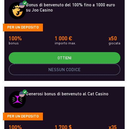
Bonus di benvenuto del 100% fino a 1000 euro
su Joo Casino
PER UN DEPOSITO
100%
1 000 €
x50
bonus
importo max.
giocata
OTTIENI
NESSUN CODICE
Generosi bonus di benvenuto al Cat Casino
PER UN DEPOSITO
100%
1 700 $
x35