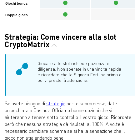
Giochi bonus
Doppio gioco
Strategia: Come vincere alla slot
CryptoMatrix
Giocare alle slot richiede pazienza e
diligenza. Non sperate in una vincita rapida
e ricordate che la Signora Fortuna prima o
poi vi presterà attenzione.
Se avete bisogno di
strategie
per le scommesse, date
un'occhiata a Casinoz. Offriamo buone opzioni che vi
aiuteranno a tenere sotto controllo il vostro gioco. Ricordate
però che nessuna strategia dà risultati al 100%. A volte è
necessario cambiare schema se si ha la sensazione che il
gioco non stia andando bene.