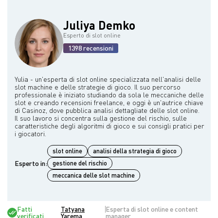
Juliya Demko
Esperto di slot online
1398 recensioni
Yulia - un'esperta di slot online specializzata nell'analisi delle
slot machine e delle strategie di gioco. Il suo percorso
professionale è iniziato studiando da sola le meccaniche delle
slot e creando recensioni freelance, e oggi è un'autrice chiave
di Casinoz, dove pubblica analisi dettagliate delle slot online.
Il suo lavoro si concentra sulla gestione del rischio, sulle
caratteristiche degli algoritmi di gioco e sui consigli pratici per
slot online
analisi della strategia di gioco
Esperto in:
gestione del rischio
meccanica delle slot machine
Fatti
Tatyana
Esperta di slot online e content
verificati
Yarema
manager