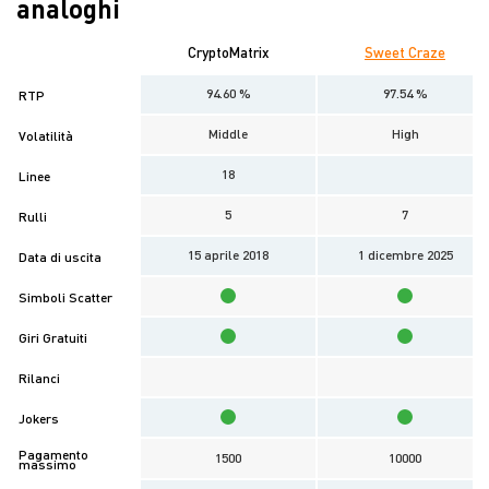
analoghi
CryptoMatrix
Sweet Craze
94.60 %
97.54 %
RTP
Middle
High
Volatilità
18
Linee
5
7
Rulli
15 aprile 2018
1 dicembre 2025
Data di uscita
Simboli Scatter
Giri Gratuiti
Rilanci
Jokers
Pagamento
1500
10000
massimo