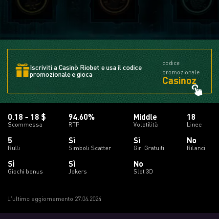
codice
Iscriviti a Casinò Riobet e usa il codice
promozionale
promozionale e gioca
Casinoz
0.18 - 18 $
94.60%
Middle
18
Scommessa
RTP
Volatilità
Linee
5
Sì
Sì
No
Rulli
Simboli Scatter
Giri Gratuiti
Rilanci
Sì
Sì
No
Giochi bonus
Jokers
Slot 3D
L'ultimo aggiornamento 27.04.2024