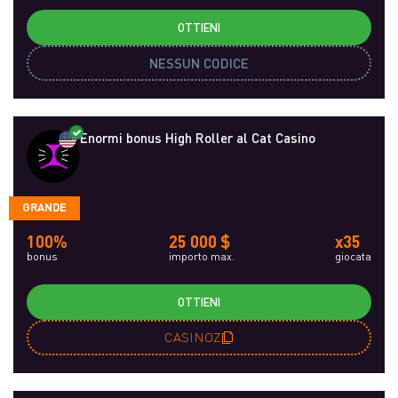
OTTIENI
NESSUN CODICE
Enormi bonus High Roller al Cat Casino
GRANDE
100%
25 000 $
x35
bonus
importo max.
giocata
OTTIENI
CASINOZ