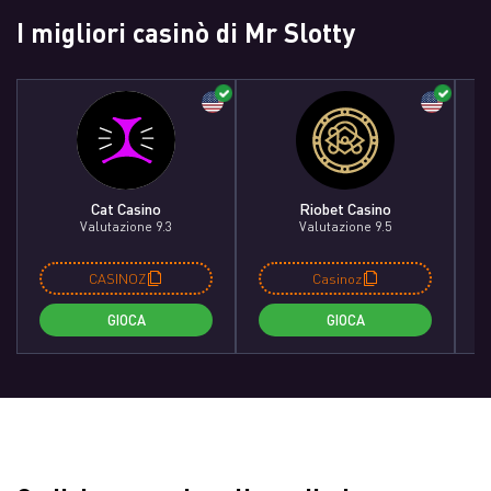
I migliori casinò di Mr Slotty
Cat Casino
Riobet Casino
Valutazione 9.3
Valutazione 9.5
CASINOZ
Casinoz
GIOCA
GIOCA