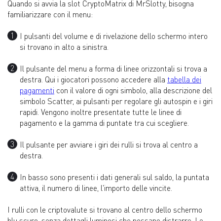
Quando si avvia la slot CryptoMatrix di MrSlotty, bisogna
familiarizzare con il menu:
I pulsanti del volume e di rivelazione dello schermo intero
si trovano in alto a sinistra.
Il pulsante del menu a forma di linee orizzontali si trova a
destra. Qui i giocatori possono accedere alla
tabella dei
pagamenti
con il valore di ogni simbolo, alla descrizione del
simbolo Scatter, ai pulsanti per regolare gli autospin e i giri
rapidi. Vengono inoltre presentate tutte le linee di
pagamento e la gamma di puntate tra cui scegliere.
Il pulsante per avviare i giri dei rulli si trova al centro a
destra.
In basso sono presenti i dati generali sul saldo, la puntata
attiva, il numero di linee, l'importo delle vincite.
I rulli con le criptovalute si trovano al centro dello schermo
blu scuro, senza dettagli luminosi che possano distrarre. Le