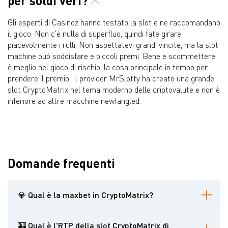
per soldi veri?
Gli esperti di Casinoz hanno testato la slot e ne raccomandano
il gioco. Non c'è nulla di superfluo, quindi fate girare
piacevolmente i rulli. Non aspettatevi grandi vincite, ma la slot
machine può soddisfare e piccoli premi. Bene e scommettere
è meglio nel gioco di rischio, la cosa principale in tempo per
prendere il premio. Il provider MrSlotty ha creato una grande
slot CryptoMatrix nel tema moderno delle criptovalute e non è
inferiore ad altre macchine newfangled.
Domande frequenti
💎 Qual è la maxbet in CryptoMatrix?
18 u.e. Rispetto alle slot moderne non è molto, ma il gioco non è
stato progettato per i giocatori di alto livello.
🎰 Qual è l'RTP della slot CryptoMatrix di