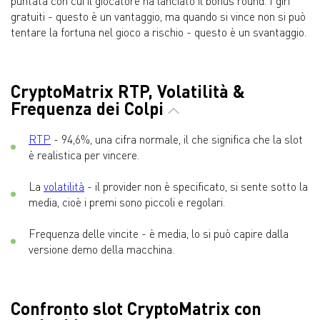
puntata con cui il giocatore ha lanciato il bonus round. I giri
gratuiti - questo è un vantaggio, ma quando si vince non si può
tentare la fortuna nel gioco a rischio - questo è un svantaggio.
CryptoMatrix RTP, Volatilità &
Frequenza dei Colpi
RTP
- 94,6%, una cifra normale, il che significa che la slot
è realistica per vincere.
La
volatilità
- il provider non è specificato, si sente sotto la
media, cioè i premi sono piccoli e regolari.
Frequenza delle vincite - è media, lo si può capire dalla
versione demo della macchina.
Confronto slot CryptoMatrix con