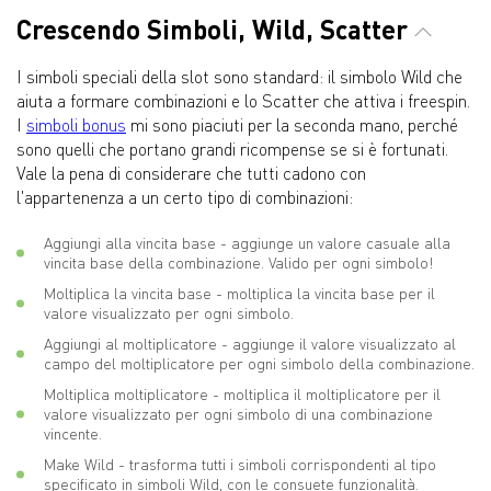
Crescendo Simboli, Wild, Scatter
I simboli speciali della slot sono standard: il simbolo Wild che
aiuta a formare combinazioni e lo Scatter che attiva i freespin.
I
simboli bonus
mi sono piaciuti per la seconda mano, perché
sono quelli che portano grandi ricompense se si è fortunati.
Vale la pena di considerare che tutti cadono con
l'appartenenza a un certo tipo di combinazioni:
Aggiungi alla vincita base - aggiunge un valore casuale alla
vincita base della combinazione. Valido per ogni simbolo!
Moltiplica la vincita base - moltiplica la vincita base per il
valore visualizzato per ogni simbolo.
Aggiungi al moltiplicatore - aggiunge il valore visualizzato al
campo del moltiplicatore per ogni simbolo della combinazione.
Moltiplica moltiplicatore - moltiplica il moltiplicatore per il
valore visualizzato per ogni simbolo di una combinazione
vincente.
Make Wild - trasforma tutti i simboli corrispondenti al tipo
specificato in simboli Wild, con le consuete funzionalità.