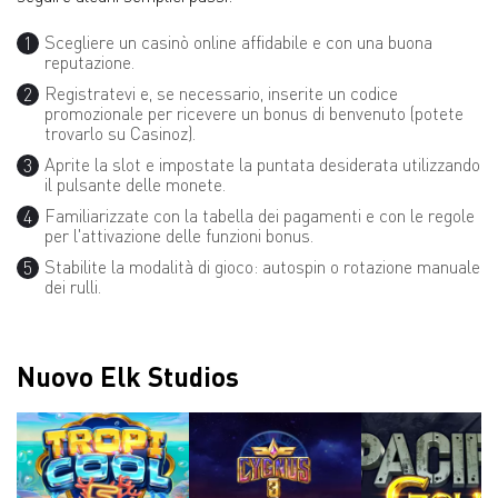
Scegliere un casinò online affidabile e con una buona
reputazione.
Registratevi e, se necessario, inserite un codice
promozionale per ricevere un bonus di benvenuto (potete
trovarlo su Casinoz).
Aprite la slot e impostate la puntata desiderata utilizzando
il pulsante delle monete.
Familiarizzate con la tabella dei pagamenti e con le regole
per l'attivazione delle funzioni bonus.
Stabilite la modalità di gioco: autospin o rotazione manuale
dei rulli.
Nuovo Elk Studios