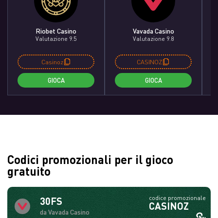
Riobet Casino
Vavada Casino
Valutazione 9.5
Valutazione 9.8
Casinoz
CASINOZ
GIOCA
GIOCA
Codici promozionali per il gioco
gratuito
codice promozionale
30FS
CASINOZ
da Vavada Casino