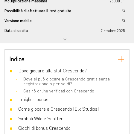
Moltiplicazione massima
25000 : 1
Possibilità di effettuare il test gratuito
Sì
Versione mobile
Sì
Data di uscita
7 ottobre 2025
Jackpot progressivo
No
Numero di rulli
5
Indice
Numero di linee
1
Joker wild
Dove giocare alla slot Crescendo?
Sì
Dove si può giocare a Crescendo gratis senza
Scatter
Sì
registrazione o per soldi?
Doppio gioco
No
Casinò online verificati con Crescendo
I migliori bonus
Giochi bonus
Free Spins, Bonus Game, Multiplier,
Rejected, Play Poker, Buy Feature
Come giocare a Crescendo (Elk Studios)
Volatilità
High
Simboli Wild e Scatter
Slot 3D
Sì
Giochi di bonus Crescendo
Respin
Sì