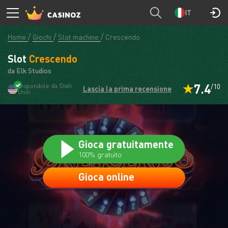
CASINOZ
GIOCA
IT
Home
Giochi
Slot machine
Crescendo
Slot
Crescendo
da Elk Studios
7.4
Disponibile da Stati
/10
Lascia la prima recensione
Uniti
Gioca gratuitamente
100% gratuito
Gioca online