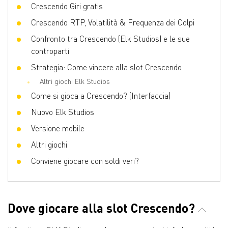
Crescendo Giri gratis
Giri gratis
Sì
Crescendo RTP, Volatilità & Frequenza dei Colpi
Confronto tra Crescendo (Elk Studios) e le sue
controparti
Strategia: Come vincere alla slot Crescendo
Altri giochi Elk Studios
Come si gioca a Crescendo? (Interfaccia)
Nuovo Elk Studios
Versione mobile
Altri giochi
Conviene giocare con soldi veri?
Dove giocare alla slot Crescendo?