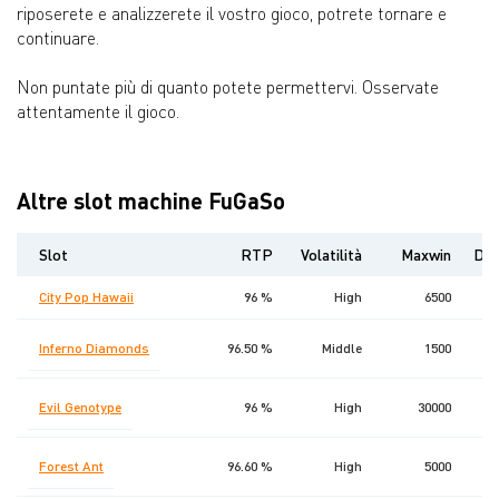
riposerete e analizzerete il vostro gioco, potrete tornare e
continuare.
Non puntate più di quanto potete permettervi. Osservate
attentamente il gioco.
Altre slot machine FuGaSo
Slot
RTP
Volatilità
Maxwin
Dat
City Pop Hawaii
96 %
High
6500
a
Inferno Diamonds
96.50 %
Middle
1500
Evil Genotype
96 %
High
30000
2
Forest Ant
96.60 %
High
5000