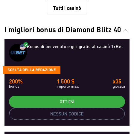
Tutti i casinò
I migliori bonus di Diamond Blitz 40
Bonus di benvenuto e giri gratis al casinò 1xBet
SCELTA DELLA REDAZIONE
200%
1 500 $
x35
bonus
importo max.
giocata
OTTIENI
NESSUN CODICE