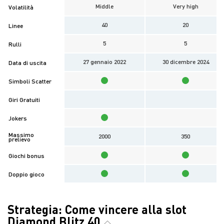
Middle
Very high
Volatilità
40
20
Linee
5
5
Rulli
27 gennaio 2022
30 dicembre 2024
Data di uscita
Simboli Scatter
Giri Gratuiti
Jokers
Massimo
2000
350
prelievo
Giochi bonus
Doppio gioco
Strategia: Come vincere alla slot
Diamond Blitz 40