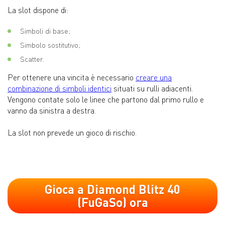
La slot dispone di:
Simboli di base;
Simbolo sostitutivo;
Scatter.
Per ottenere una vincita è necessario
creare una
combinazione di simboli identici
situati su rulli adiacenti.
Vengono contate solo le linee che partono dal primo rullo e
vanno da sinistra a destra.
La slot non prevede un gioco di rischio.
Gioca a Diamond Blitz 40
(FuGaSo) ora