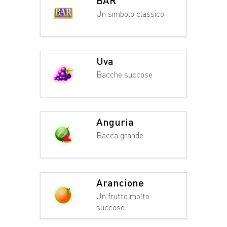
Un simbolo classico
Uva
Bacche succose
Anguria
Bacca grande
Arancione
Un frutto molto
succoso