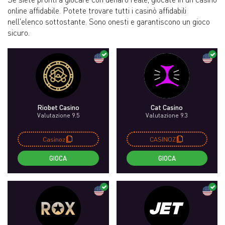
online affidabile. Potete trovare tutti i casinò affidabili
nell'elenco sottostante. Sono onesti e garantiscono un gioco
sicuro.
Riobet Casino
Cat Casino
Valutazione 9.5
Valutazione 9.3
Casinoz
CASINOZ
GIOCA
GIOCA