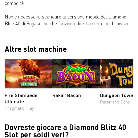
comodità.
Non è necessario scaricare la versione mobile del Diamond
Blitz 40 di Fugaso, poiché funziona direttamente nel browser.
Altre slot machine
Fire Stampede
Rakin' Bacon
Dungeon Tower
Ultimate
Peter and Sons
Pragmatic Play
Dovreste giocare a Diamond Blitz 40
Slot per soldi veri?