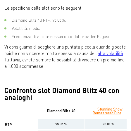
Le specifiche della slot sono le seguenti:
Diamond Blitz 40 RTP: 95,05%;
Volatilità: media;
Frequenza di vincita: nessun dato dal provider Fugaso.
Vi consigliamo di scegliere una puntata piccola quando giocate,
poiché non vincerete molto spesso a causa dell'
alta volatilità
.
Tuttavia, avrete sempre la possibilità di vincere un premio fino
a 1.000 scommesse!
Confronto slot Diamond Blitz 40 con
analoghi
Stunning Snow
Diamond Blitz 40
Remastered Dice
95.05 %
96.01 %
RTP