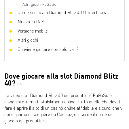
Altri giochi FuGaSo
Come si gioca a Diamond Blitz 40? (Interfaccia)
Nuovo FuGaSo
Versione mobile
Altri giochi
Conviene giocare con soldi veri?
Dove giocare alla slot Diamond Blitz
40?
La video slot Diamond Blitz 40 del produttore FuGaSo è
disponibile in molti stabilimenti online. Tutto quello che dovete
fare è aprire il sito di un casinò online affidabile e sicuro, che vi
consigliamo di scegliere su Casinoz, e inserire il nome del
gioco o del produttore.