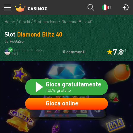
Casinoz
GIOCA
IT
Home
Giochi
Slot machine
Diamond Blitz 40
Slot
Diamond Blitz 40
da FuGaSo
7.8
Disponibile da Stati
/10
0 commenti
Uniti
Gioca gratuitamente
100% gratuito
Gioca online