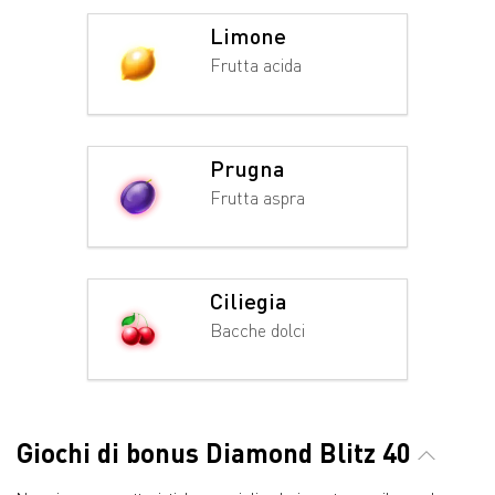
Limone
Frutta acida
Prugna
Frutta aspra
Ciliegia
Bacche dolci
Giochi di bonus Diamond Blitz 40