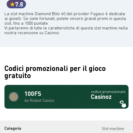
7.8
La slot machine Diamond Blitz 40 del provider Fugaso è dedicata
ai gioielli. Se siete fortunati, potete vincere grandi premi in questa
slot, fino a 1000 puntate.
Vi parleremo di tutte le caratteristiche di questa slot machine nella
nostra recensione su Casinoz.
Codici promozionali per il gioco
gratuito
codice promozionale
100FS
Casinoz
da Riobet Casino
Categoria
Slot machine