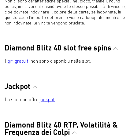
Non ci sono caratteristiche speciali nel gioco, tranne il round
bonus, in cui voi e il casinò avete le stesse possibilità di vincere,
cioè dovrete indovinare il colore della carta; se indovinate, in
questo caso l'importo del premio viene raddoppiato, mentre se
non indovinate, le vincite vengono bruciate.
Diamond Blitz 40 slot free spins
I
giri gratuiti
non sono disponibili nella slot.
Jackpot
La slot non offre
jackpot
.
Diamond Blitz 40 RTP, Volatilità &
Frequenza dei Colpi