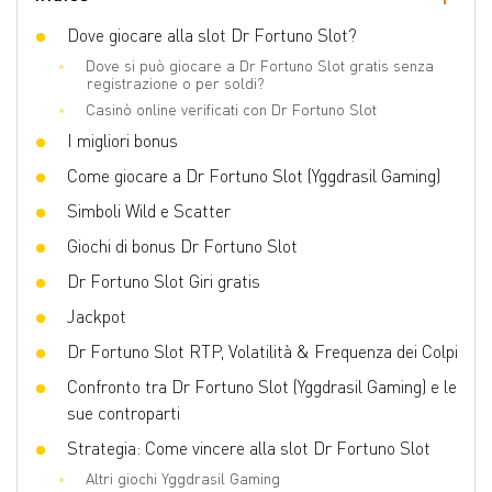
Joker wild
Dove giocare alla slot Dr Fortuno Slot?
Sì
Dove si può giocare a Dr Fortuno Slot gratis senza
Scatter
Sì
registrazione o per soldi?
Doppio gioco
No
Casinò online verificati con Dr Fortuno Slot
I migliori bonus
Giochi bonus
Free Spins, Bonus Game, Stacked
Symbols, Multiplier, Bonus Wheel, Nudge
Feature, Expanding Symbols, Free Spins
Come giocare a Dr Fortuno Slot (Yggdrasil Gaming)
Multiplier, RTP range, Spin The Wheel,
Wild
Simboli Wild e Scatter
Volatilità
Middle
Giochi di bonus Dr Fortuno Slot
Slot 3D
Sì
Dr Fortuno Slot Giri gratis
Respin
No
Jackpot
Giri gratis
Sì
Dr Fortuno Slot RTP, Volatilità & Frequenza dei Colpi
Linea di puntata
0.005 - 5
Confronto tra Dr Fortuno Slot (Yggdrasil Gaming) e le
sue controparti
Strategia: Come vincere alla slot Dr Fortuno Slot
Altri giochi Yggdrasil Gaming