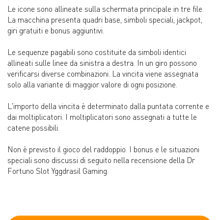
Le icone sono allineate sulla schermata principale in tre file.
La macchina presenta quadri base, simboli speciali, jackpot,
giri gratuiti e bonus aggiuntivi.
Le sequenze pagabili sono costituite da simboli identici
allineati sulle linee da sinistra a destra. In un giro possono
verificarsi diverse combinazioni. La vincita viene assegnata
solo alla variante di maggior valore di ogni posizione.
L'importo della vincita è determinato dalla puntata corrente e
dai moltiplicatori. I moltiplicatori sono assegnati a tutte le
catene possibili.
Non è previsto il gioco del raddoppio. I bonus e le situazioni
speciali sono discussi di seguito nella recensione della Dr
Fortuno Slot Yggdrasil Gaming.