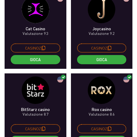
Cat Casino
Joycasino
Valutazione 9.3
Valutazione 9.2
CASINOZ
CASINOZ
GIOCA
GIOCA
BitStarz casino
Rox casino
Valutazione 8.7
Valutazione 8.6
CASINOZ
CASINOZ