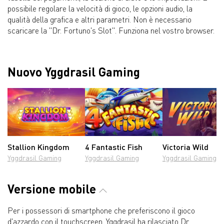
possibile regolare la velocità di gioco, le opzioni audio, la
qualità della grafica e altri parametri. Non è necessario
scaricare la "Dr. Fortuno's Slot". Funziona nel vostro browser.
Nuovo Yggdrasil Gaming
Stallion Kingdom
4 Fantastic Fish
Victoria Wild
Yggdrasil Gaming
Yggdrasil Gaming
Yggdrasil Gaming
Versione mobile
Per i possessori di smartphone che preferiscono il gioco
d'azzardo con il touchscreen, Yggdrasil ha rilasciato Dr