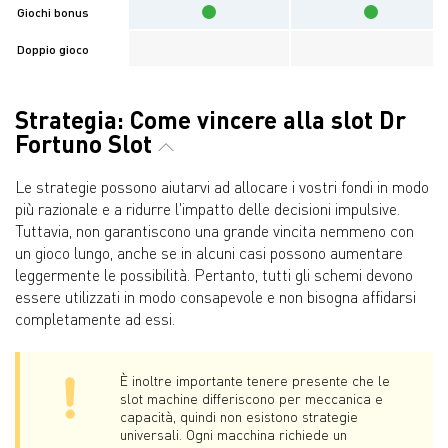
Giochi bonus
Doppio gioco
Strategia: Come vincere alla slot Dr
Fortuno Slot
Le strategie possono aiutarvi ad allocare i vostri fondi in modo
più razionale e a ridurre l'impatto delle decisioni impulsive.
Tuttavia, non garantiscono una grande vincita nemmeno con
un gioco lungo, anche se in alcuni casi possono aumentare
leggermente le possibilità. Pertanto, tutti gli schemi devono
essere utilizzati in modo consapevole e non bisogna affidarsi
completamente ad essi.
È inoltre importante tenere presente che le
slot machine differiscono per meccanica e
capacità, quindi non esistono strategie
universali. Ogni macchina richiede un