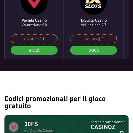
Vavada Casino
1xSlots Casino
Valutazione 9.8
Valutazione 7.7
CASINOZ
CASINOZ
GIOCA
GIOCA
Codici promozionali per il gioco
gratuito
codice promozionale
30FS
CASINOZ
da Vavada Casino