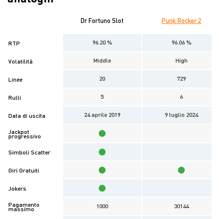
Dr Fortuno Slot
Punk Rocker 2
96.20 %
96.06 %
RTP
Middle
High
Volatilità
20
729
Linee
5
6
Rulli
24 aprile 2019
9 luglio 2024
Data di uscita
Jackpot
progressivo
Simboli Scatter
Giri Gratuiti
Jokers
Pagamento
1000
30144
massimo