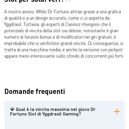
A nostro avviso, While Dr Fortuno attrae grazie a una grafica
di qualità e a un design accurato, come ci si aspetta da
Yggdrasil. Tuttavia, gli esperti di Casinoz ritengono che il
potenziale di vincita della slot sia debole: nonostante il gran
numero di funzioni bonus e di modificatori nei giri gratuiti, è
improbabile che si verifichino grandi vincite. Di conseguenza, si
tratta di una macchina media, e anche la versione con jackpot
appare meno interessante sullo sfondo di concorrenti più forti.
Domande frequenti
💎 Qual è la vincita massima nel gioco Dr
Fortuno Slot di Yggdrasil Gaming?
x4000