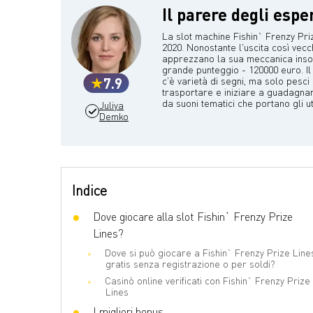
Il parere degli espe
La slot machine Fishin` Frenzy Pri
2020. Nonostante l'uscita così vecc
apprezzano la sua meccanica insolit
grande punteggio - 120000 euro. Il
7.9
c'è varietà di segni, ma solo pesci
trasportare e iniziare a guadagna
da suoni tematici che portano gli u
Juliya
Demko
Indice
Dove giocare alla slot Fishin` Frenzy Prize
Lines?
Dove si può giocare a Fishin` Frenzy Prize Lines
gratis senza registrazione o per soldi?
Casinò online verificati con Fishin` Frenzy Prize
Lines
I migliori bonus