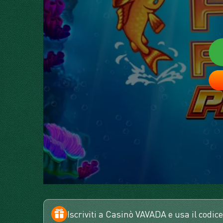
Iscriviti a Casinò VAVADA e usa il codic