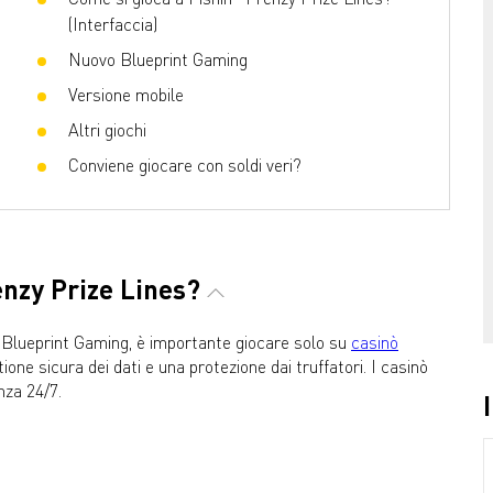
(Interfaccia)
Nuovo Blueprint Gaming
Versione mobile
Altri giochi
Conviene giocare con soldi veri?
renzy Prize Lines?
i Blueprint Gaming, è importante giocare solo su
casinò
tione sicura dei dati e una protezione dai truffatori. I casinò
nza 24/7.