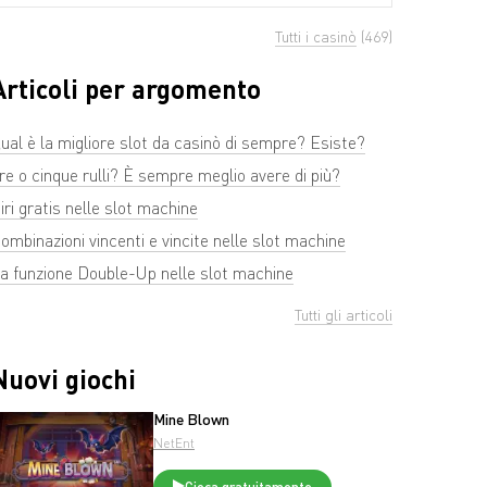
Tutti i casinò
(469)
Articoli per argomento
ual è la migliore slot da casinò di sempre? Esiste?
re o cinque rulli? È sempre meglio avere di più?
iri gratis nelle slot machine
ombinazioni vincenti e vincite nelle slot machine
a funzione Double-Up nelle slot machine
Tutti gli articoli
Nuovi giochi
Mine Blown
NetEnt