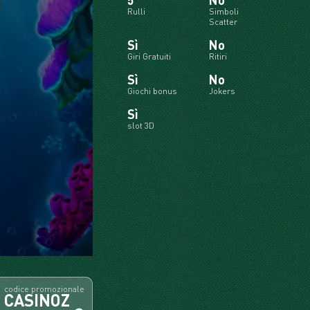
5
No
Rulli
Simboli
Scatter
Sì
No
Giri Gratuiti
Ritiri
Sì
No
Giochi bonus
Jokers
Sì
slot 3D
codice promozionale
CASINOZ