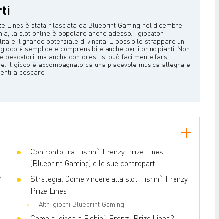
rti
ze Lines è stata rilasciata da Blueprint Gaming nel dicembre
hia, la slot online è popolare anche adesso. I giocatori
a e il grande potenziale di vincita. È possibile strappare un
 gioco è semplice e comprensibile anche per i principianti. Non
 e pescatori, ma anche con questi si può facilmente farsi
re. Il gioco è accompagnato da una piacevole musica allegra e
tenti a pescare.
Confronto tra Fishin` Frenzy Prize Lines
(Blueprint Gaming) e le sue controparti
Strategia: Come vincere alla slot Fishin` Frenzy
Prize Lines
Altri giochi Blueprint Gaming
Come si gioca a Fishin` Frenzy Prize Lines?