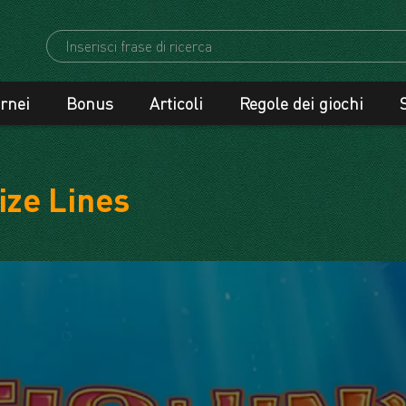
rnei
Bonus
Articoli
Regole dei giochi
ize Lines