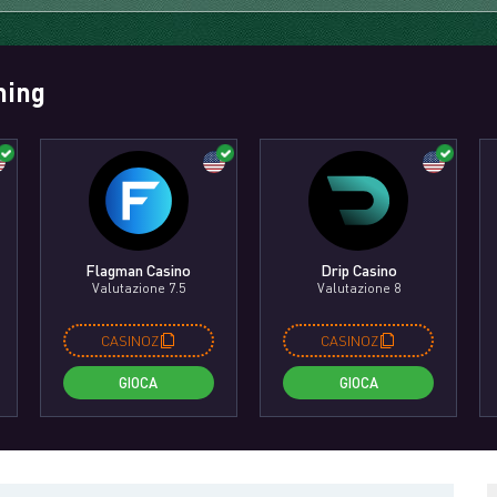
ming
Flagman Casino
Drip Casino
Valutazione 7.5
Valutazione 8
CASINOZ
CASINOZ
GIOCA
GIOCA