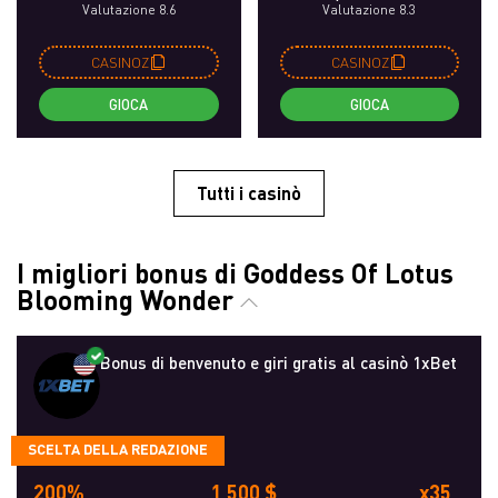
Valutazione 8.6
Valutazione 8.3
CASINOZ
CASINOZ
GIOCA
GIOCA
Tutti i casinò
I migliori bonus di Goddess Of Lotus
Blooming Wonder
Bonus di benvenuto e giri gratis al casinò 1xBet
SCELTA DELLA REDAZIONE
200%
1 500 $
x35