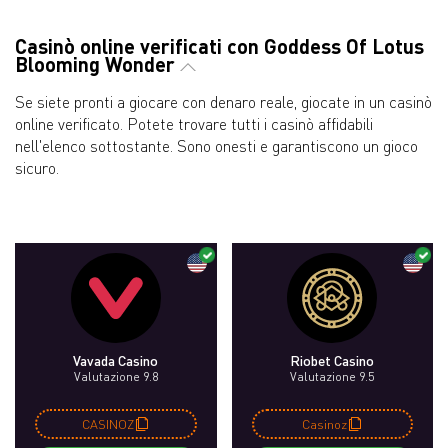
Casinò online verificati con Goddess Of Lotus
Blooming Wonder
Se siete pronti a giocare con denaro reale, giocate in un casinò
online verificato. Potete trovare tutti i casinò affidabili
nell'elenco sottostante. Sono onesti e garantiscono un gioco
sicuro.
Vavada Casino
Riobet Casino
Valutazione 9.8
Valutazione 9.5
CASINOZ
Casinoz