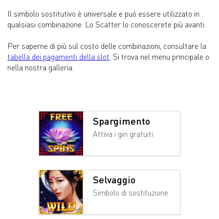
Il simbolo sostitutivo è universale e può essere utilizzato in
qualsiasi combinazione. Lo Scatter lo conoscerete più avanti.
Per saperne di più sul costo delle combinazioni, consultare la
tabella dei pagamenti della slot
. Si trova nel menu principale o
nella nostra galleria.
Spargimento
Attiva i giri gratuiti
Selvaggio
Simbolo di sostituzione