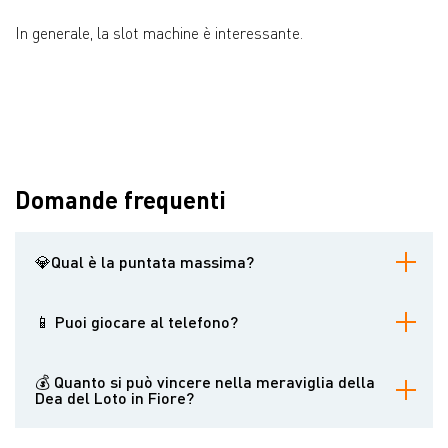
In generale, la slot machine è interessante.
Domande frequenti
💎Qual è la puntata massima?
La puntata massima è di 250 dollari.
📱 Puoi giocare al telefono?
Sì, la slot Goddess Of Lotus Blooming Wonder ha una comoda
versione mobile.
💰 Quanto si può vincere nella meraviglia della
Dea del Loto in Fiore?
La vincita massima è di x1000.