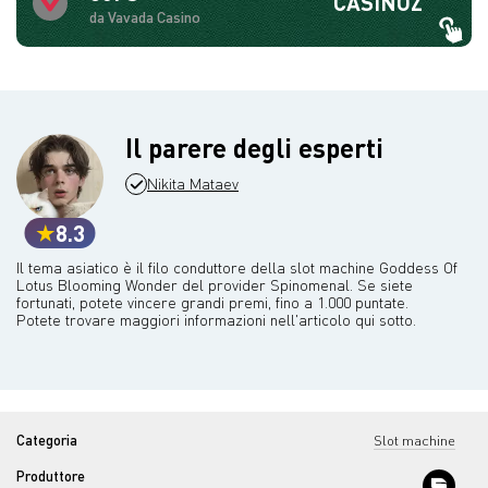
CASINOZ
da Vavada Casino
Il parere degli esperti
Nikita Mataev
8.3
Il tema asiatico è il filo conduttore della slot machine Goddess Of
Lotus Blooming Wonder del provider Spinomenal. Se siete
fortunati, potete vincere grandi premi, fino a 1.000 puntate.
Potete trovare maggiori informazioni nell'articolo qui sotto.
Categoria
Slot machine
Produttore