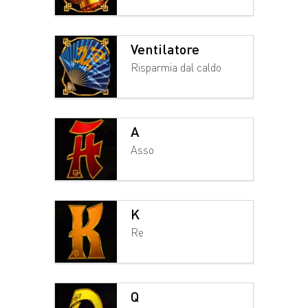
Ventilatore
Risparmia dal caldo
A
Asso
K
Re
Q