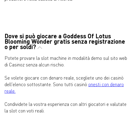
Dove si può giocare a Goddess Of Lotus
Blooming Wonder gratis senza registrazione
o per soldi?
Potete provare la slot machine in modalità demo sul sito web
di Casinoz senza alcun rischio.
Se volete giocare con denaro reale, scegliete uno dei casinò
dell'elenco sottostante. Sono tutti casinò
onesti con denaro
reale.
Condividete la vostra esperienza con altri giocatori e valutate
la slot con voti reali.