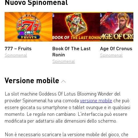
Nuovo Spinomenal
777 – Fruits
Book Of The Last
Age Of Cronus
Ronin
Spinomenal
Spinomenal
Spinomenal
Versione mobile
La slot machine Goddess Of Lotus Blooming Wonder del
provider Spinomenal ha una comoda
versione mobile
che può
essere giocata su smartphone o tablet ovunque e in qualsiasi
momento. Le regole non cambiano. L'interfaccia può essere
modificata per adattarsi alle dimensioni dello schermo.
Non è necessario scaricare la versione mobile del gioco, che