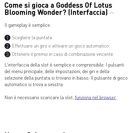
Come si gioca a Goddess Of Lotus
Blooming Wonder? (Interfaccia)
Il gameplay è semplice:
Scegliere la puntata.
Effettuare un giro o attivare un gioco automatico.
Ottenere il premio in caso di combinazione vincente.
L'interfaccia della slot è semplice e comprensibile. I pulsanti
del menu principale, delle impostazioni, dei giri e della
selezione della puntata si trovano in basso. Il pulsante di gioco
automatico si trova a sinistra.
Non è necessario scaricare la slot,
funziona nel browser.