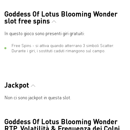
Goddess Of Lotus Blooming Wonder
slot free spins
In questo gioco sono presenti giri gratuiti:
Free Spins - si attiva quando atterrano 3 simboli Scatter.
Durante i giri, i sostituti caduti rimangono sul campo.
Jackpot
Non ci sono jackpot in questa slot.
Goddess Of Lotus Blooming Wonder
RTP, Volatilità & Frequenza dei Colpi