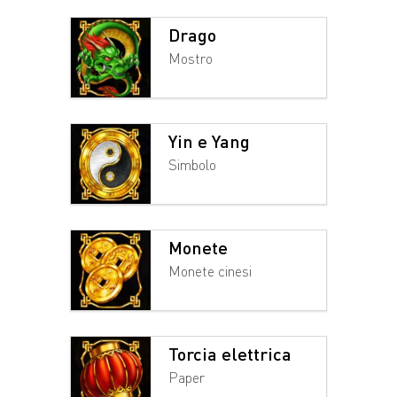
Drago
Mostro
Yin e Yang
Simbolo
Monete
Monete cinesi
Torcia elettrica
Paper