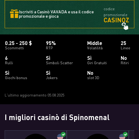
codice
Iscriviti a Casinò VAVADA e usa il codice
promozionale
promozionale e gioca
CASINOZ
0.25 - 250 $
95%
Middle
25
Scommetti
RTP
Volatilità
Linee
6
Sì
Sì
No
Rulli
Simboli Scatter
Giri Gratuiti
Ritiri
Sì
Sì
No
Giochi bonus
Jokers
slot 3D
L'ultimo aggiornamento 05.08.2025
I migliori casinò di Spinomenal