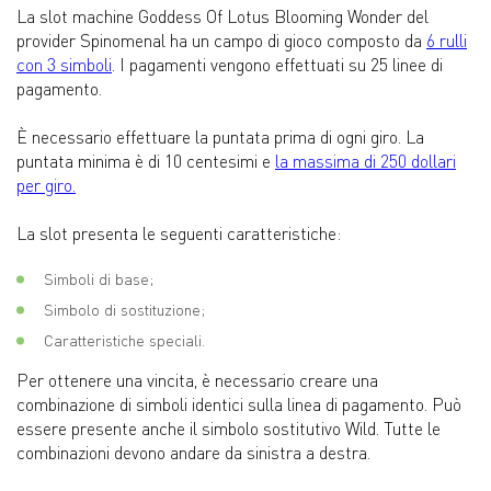
La slot machine Goddess Of Lotus Blooming Wonder del
provider Spinomenal ha un campo di gioco composto da
6 rulli
con 3 simboli
. I pagamenti vengono effettuati su 25 linee di
pagamento.
È necessario effettuare la puntata prima di ogni giro. La
puntata minima è di 10 centesimi e
la massima di 250 dollari
per giro.
La slot presenta le seguenti caratteristiche:
Simboli di base;
Simbolo di sostituzione;
Caratteristiche speciali.
Per ottenere una vincita, è necessario creare una
combinazione di simboli identici sulla linea di pagamento. Può
essere presente anche il simbolo sostitutivo Wild. Tutte le
combinazioni devono andare da sinistra a destra.