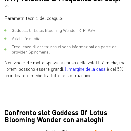
Parametri tecnici del coagulo:
Goddess Of Lotus Blooming Wonder RTP: 95%;
Volatilità: media;
Frequenza di vincita: non ci sono informazioni da parte del
provider Spinomenal.
Non vincerete molto spesso a causa della volatilità media, ma
i premi possono essere grandi.
Il margine della casa
è del 5%,
un indicatore medio tra tutte le slot machine.
Confronto slot Goddess Of Lotus
Blooming Wonder con analoghi