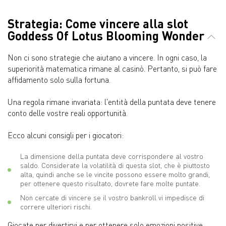
Strategia: Come vincere alla slot
Goddess Of Lotus Blooming Wonder
Non ci sono strategie che aiutano a vincere. In ogni caso, la
superiorità matematica rimane al casinò. Pertanto, si può fare
affidamento solo sulla fortuna.
Una regola rimane invariata: l'entità della puntata deve tenere
conto delle vostre reali opportunità.
Ecco alcuni consigli per i giocatori:
La dimensione della puntata deve corrispondere al vostro
saldo. Considerate la volatilità di questa slot, che è piuttosto
alta, quindi anche se le vincite possono essere molto grandi,
per ottenere questo risultato, dovrete fare molte puntate.
Non cercate di vincere se il vostro bankroll vi impedisce di
correre ulteriori rischi.
Giocate per divertirvi e per ottenere solo emozioni positive.