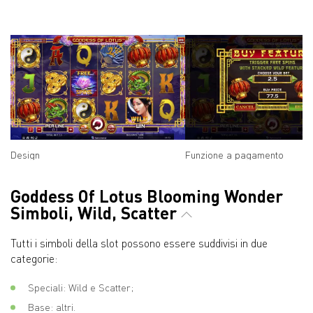
Design
Funzione a pagamento
Goddess Of Lotus Blooming Wonder
Simboli, Wild, Scatter
Tutti i simboli della slot possono essere suddivisi in due
categorie:
Speciali: Wild e Scatter;
Base: altri.