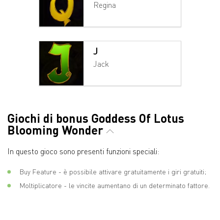
Regina
J
Jack
Giochi di bonus Goddess Of Lotus
Blooming Wonder
In questo gioco sono presenti funzioni speciali:
Buy Feature - è possibile attivare gratuitamente i giri gratuiti;
Moltiplicatore - le vincite aumentano di un determinato fattore.