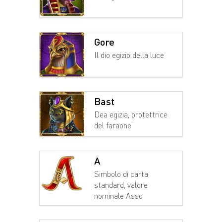
Gore
Il dio egizio della luce
Bast
Dea egizia, protettrice
del faraone
A
Simbolo di carta
standard, valore
nominale Asso