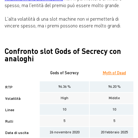
spesso, ma l'entità del premio può essere molto grande.
L'alta volatilità di una slot machine non vi permetterà di
vincere spesso, ma i premi possono essere molto grandi.
Confronto slot Gods of Secrecy con
analoghi
Gods of Secrecy
Myth of Dead
96.36 %
96.20 %
RTP
High
Middle
Volatilità
10
10
Linee
5
5
Rulli
26 novembre 2020
20 febbraio 2025
Data di uscita