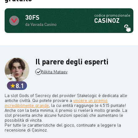
codice promozionale
30FS
CASINOZ
da Vavada Casino
Il parere degli esperti
Nikita Mataev
8.1
La slot Gods of Secrecy del provider Stakelogic è dedicata alle
antiche civiltà. Qui potete provare a
vincere un premio
incredibilmente grande
, la cui entità raggiunge le 4.515 puntate!
Anche con la beta minima, il premio si rivelerà molto grande. La
slot presenta anche alcune funzioni speciali che aumentano le
possibilità di vincita.
Per tutte le caratteristiche del gioco, continuate a leggere la
recensione di Casinoz.