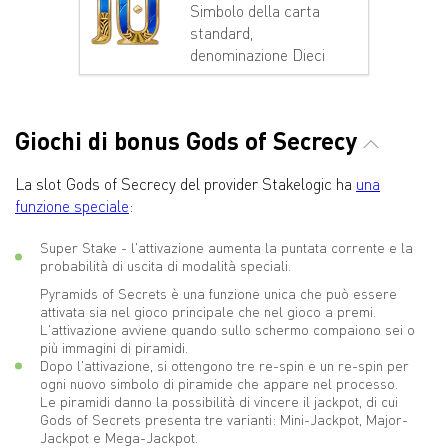
Simbolo della carta
standard,
denominazione Dieci
Giochi di bonus Gods of Secrecy
La slot Gods of Secrecy del provider Stakelogic ha
una
funzione speciale
:
Super Stake - l'attivazione aumenta la puntata corrente e la
probabilità di uscita di modalità speciali.
Pyramids of Secrets è una funzione unica che può essere
attivata sia nel gioco principale che nel gioco a premi.
L'attivazione avviene quando sullo schermo compaiono sei o
più immagini di piramidi.
Dopo l'attivazione, si ottengono tre re-spin e un re-spin per
ogni nuovo simbolo di piramide che appare nel processo.
Le piramidi danno la possibilità di vincere il jackpot, di cui
Gods of Secrets presenta tre varianti: Mini-Jackpot, Major-
Jackpot e Mega-Jackpot.