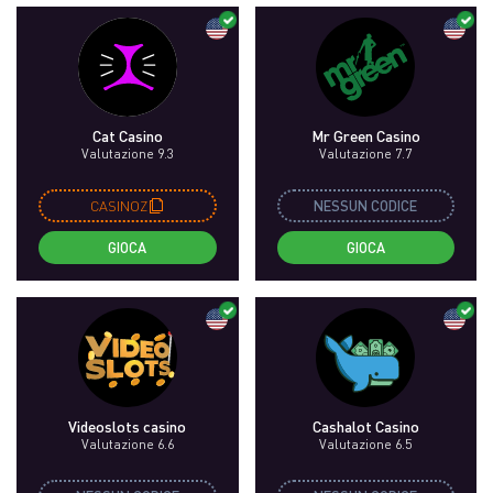
Cat Casino
Mr Green Casino
Valutazione 9.3
Valutazione 7.7
CASINOZ
NESSUN CODICE
GIOCA
GIOCA
Videoslots сasino
Cashalot Casino
Valutazione 6.6
Valutazione 6.5