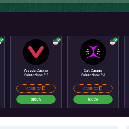
Vavada Casino
Cat Casino
Valutazione 9.8
Valutazione 9.3
CASINOZ
CASINOZ
GIOCA
GIOCA