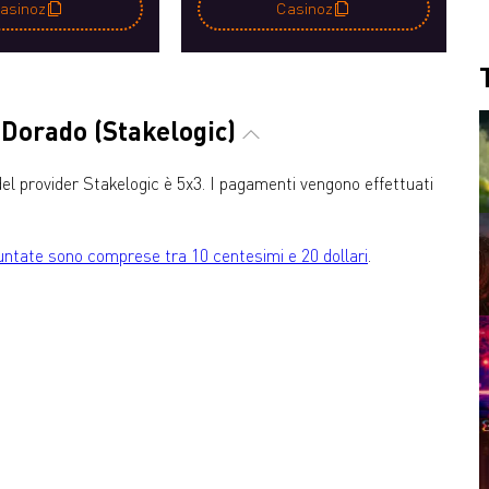
asinoz
Casinoz
 Dorado (Stakelogic)
del provider Stakelogic è 5x3. I pagamenti vengono effettuati
untate sono comprese tra 10 centesimi e 20 dollari
.