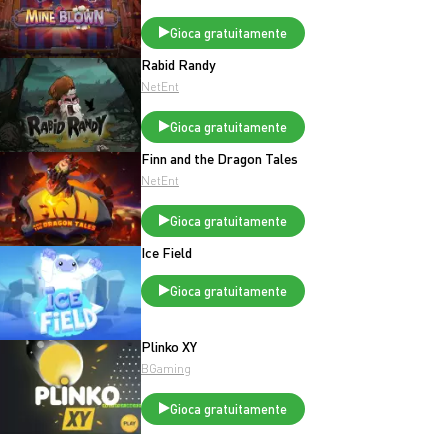
Gioca gratuitamente
Rabid Randy
NetEnt
Gioca gratuitamente
Finn and the Dragon Tales
NetEnt
Gioca gratuitamente
Ice Field
Gioca gratuitamente
Plinko XY
BGaming
Gioca gratuitamente