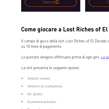
Casinoz
C
Come giocare a Lost Riches of El
Il campo di gioco della slot Lost Riches of El Dorado 
su 10 linee di pagamento.
Le puntate vengono effettuate prima di ogni giro.
Le p
La slot presenta le seguenti opzioni:
Simboli comuni;
Simbolo di sostituzione;
Giri gratis;
Scommessa bonus;