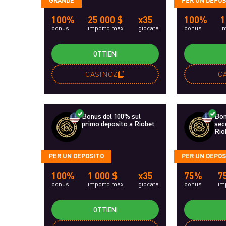
GRANDE
PER UN DEPOS
100%
25 000 $
x35
100%
1
bonus
importo max.
giocata
bonus
i
OTTIENI
CASINOZ
C
Bonus del 100% sul
Bon
primo deposito a Riobet
sec
Rio
PER UN DEPOSITO
PER UN DEPOS
100%
1 000 $
x35
75%
7
bonus
importo max.
giocata
bonus
im
OTTIENI