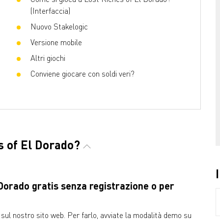
(Interfaccia)
Nuovo Stakelogic
Versione mobile
Altri giochi
Conviene giocare con soldi veri?
es of El Dorado?
 Dorado gratis senza registrazione o per
sul nostro sito web. Per farlo, avviate la modalità demo su