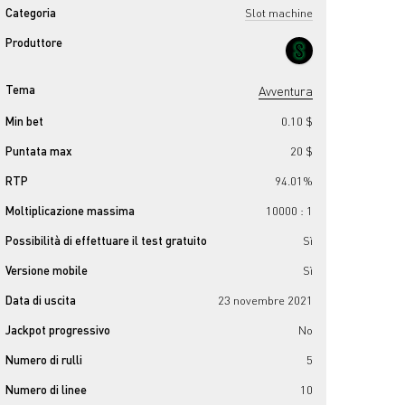
Categoria
Slot machine
Produttore
Tema
Avventura
Min bet
0.10 $
Puntata max
20 $
RTP
94.01%
Moltiplicazione massima
10000 : 1
Possibilità di effettuare il test gratuito
Sì
Versione mobile
Sì
Data di uscita
23 novembre 2021
Jackpot progressivo
No
Numero di rulli
5
Numero di linee
10