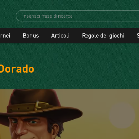
rnei
Bonus
Articoli
Regole dei giochi
 Dorado