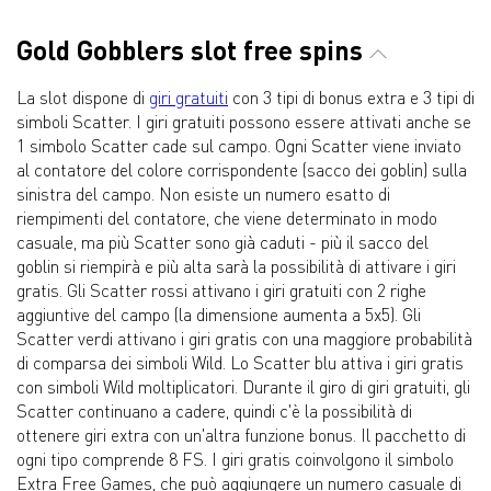
Gold Gobblers slot free spins
La slot dispone di
giri gratuiti
con 3 tipi di bonus extra e 3 tipi di
simboli Scatter. I giri gratuiti possono essere attivati anche se
1 simbolo Scatter cade sul campo. Ogni Scatter viene inviato
al contatore del colore corrispondente (sacco dei goblin) sulla
sinistra del campo. Non esiste un numero esatto di
riempimenti del contatore, che viene determinato in modo
casuale, ma più Scatter sono già caduti - più il sacco del
goblin si riempirà e più alta sarà la possibilità di attivare i giri
gratis. Gli Scatter rossi attivano i giri gratuiti con 2 righe
aggiuntive del campo (la dimensione aumenta a 5x5). Gli
Scatter verdi attivano i giri gratis con una maggiore probabilità
di comparsa dei simboli Wild. Lo Scatter blu attiva i giri gratis
con simboli Wild moltiplicatori. Durante il giro di giri gratuiti, gli
Scatter continuano a cadere, quindi c'è la possibilità di
ottenere giri extra con un'altra funzione bonus. Il pacchetto di
ogni tipo comprende 8 FS. I giri gratis coinvolgono il simbolo
Extra Free Games, che può aggiungere un numero casuale di