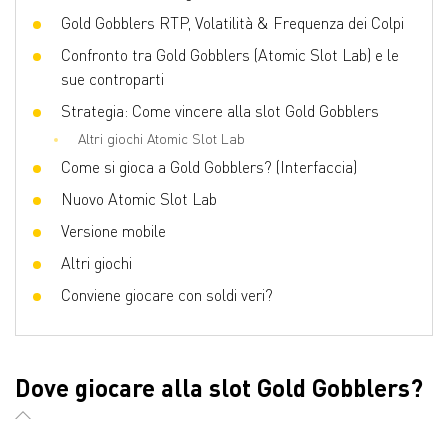
Respin
Sì
Gold Gobblers RTP, Volatilità & Frequenza dei Colpi
Giri gratis
Sì
Confronto tra Gold Gobblers (Atomic Slot Lab) e le
sue controparti
Strategia: Come vincere alla slot Gold Gobblers
Altri giochi Atomic Slot Lab
Come si gioca a Gold Gobblers? (Interfaccia)
Nuovo Atomic Slot Lab
Versione mobile
Altri giochi
Conviene giocare con soldi veri?
Dove giocare alla slot Gold Gobblers?