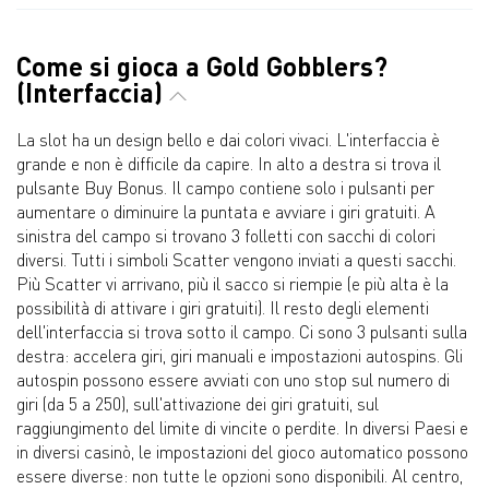
Come si gioca a Gold Gobblers?
(Interfaccia)
La slot ha un design bello e dai colori vivaci. L'interfaccia è
grande e non è difficile da capire. In alto a destra si trova il
pulsante Buy Bonus. Il campo contiene solo i pulsanti per
aumentare o diminuire la puntata e avviare i giri gratuiti. A
sinistra del campo si trovano 3 folletti con sacchi di colori
diversi. Tutti i simboli Scatter vengono inviati a questi sacchi.
Più Scatter vi arrivano, più il sacco si riempie (e più alta è la
possibilità di attivare i giri gratuiti). Il resto degli elementi
dell'interfaccia si trova sotto il campo. Ci sono 3 pulsanti sulla
destra: accelera giri, giri manuali e impostazioni autospins. Gli
autospin possono essere avviati con uno stop sul numero di
giri (da 5 a 250), sull'attivazione dei giri gratuiti, sul
raggiungimento del limite di vincite o perdite. In diversi Paesi e
in diversi casinò, le impostazioni del gioco automatico possono
essere diverse: non tutte le opzioni sono disponibili. Al centro,