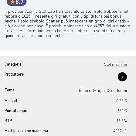
8.7
Il provider Atomic Slot Lab ha rilasciato la slot Gold Gobblers nel
febbraio 2025. Presenta giri gratuiti con 3 tipi di funzioni bonus.
Anche 1 solo simbolo Scatter può innescare un giro di giri gratis -
ciò avviene per caso. È possibile vincere fino a x4057 dalla puntata.
Le vincite si formano senza linee. La slot ha una volatilità media,
quindi le vincite sono frequenti.
Categoria
Slot machine
Produttore
Tema
Tesoro
Magia
Oro
Gnomi
,
,
,
Min bet
0.25 €
Puntata max
250 €
RTP
95.5%
Moltiplicazione massima
4057 : 1