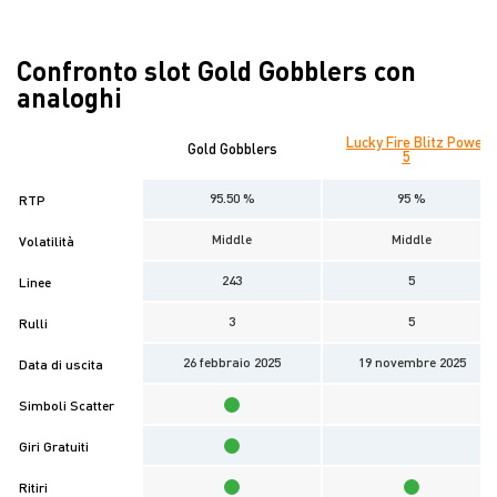
Confronto slot Gold Gobblers con
analoghi
Lucky Fire Blitz Power
Gold Gobblers
5
95.50 %
95 %
RTP
Middle
Middle
Volatilità
243
5
Linee
3
5
Rulli
26 febbraio 2025
19 novembre 2025
Data di uscita
Simboli Scatter
Giri Gratuiti
Ritiri