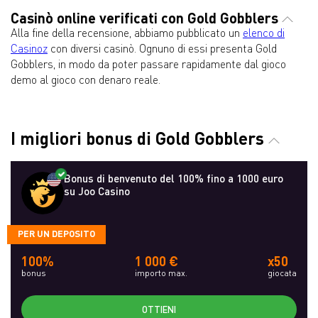
Casinò online verificati con Gold Gobblers
Alla fine della recensione, abbiamo pubblicato un
elenco di
Casinoz
con diversi casinò. Ognuno di essi presenta Gold
Gobblers, in modo da poter passare rapidamente dal gioco
demo al gioco con denaro reale.
I migliori bonus di Gold Gobblers
Bonus di benvenuto del 100% fino a 1000 euro
su Joo Casino
PER UN DEPOSITO
100%
1 000 €
x50
bonus
importo max.
giocata
OTTIENI