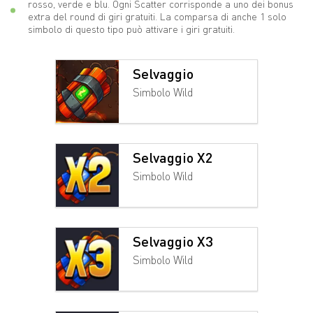
rosso, verde e blu. Ogni Scatter corrisponde a uno dei bonus
extra del round di giri gratuiti. La comparsa di anche 1 solo
simbolo di questo tipo può attivare i giri gratuiti.
Selvaggio
Simbolo Wild
Selvaggio X2
Simbolo Wild
Selvaggio X3
Simbolo Wild