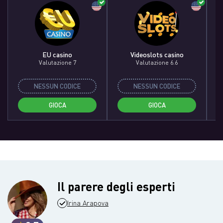
EU casino
Videoslots сasino
Valutazione 7
Valutazione 6.6
NESSUN CODICE
NESSUN CODICE
GIOCA
GIOCA
Il parere degli esperti
Irina Arapova