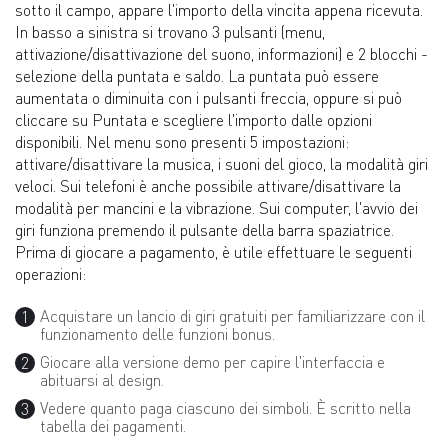
sotto il campo, appare l'importo della vincita appena ricevuta.
In basso a sinistra si trovano 3 pulsanti (menu,
attivazione/disattivazione del suono, informazioni) e 2 blocchi -
selezione della puntata e saldo. La puntata può essere
aumentata o diminuita con i pulsanti freccia, oppure si può
cliccare su Puntata e scegliere l'importo dalle opzioni
disponibili. Nel menu sono presenti 5 impostazioni:
attivare/disattivare la musica, i suoni del gioco, la modalità giri
veloci. Sui telefoni è anche possibile attivare/disattivare la
modalità per mancini e la vibrazione. Sui computer, l'avvio dei
giri funziona premendo il pulsante della barra spaziatrice.
Prima di giocare a pagamento, è utile effettuare le seguenti
operazioni:
Acquistare un lancio di giri gratuiti per familiarizzare con il
funzionamento delle funzioni bonus.
Giocare alla versione demo per capire l'interfaccia e
abituarsi al design.
Vedere quanto paga ciascuno dei simboli. È scritto nella
tabella dei pagamenti.