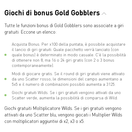
Giochi di bonus Gold Gobblers
Tutte le funzioni bonus di Gold Gobblers sono associate a giri
gratuiti. Eccone un elenco:
Acquista Bonus. Per x100 della puntata, è possibile acquistare
il lancio di giri gratuiti. Quale pacchetto verrà lanciato (con
quale bonus) è determinato in modo casuale. C'è la possibilità
di ottenere non 8, ma 16 o 24 giri gratis (con 2 o 3 bonus
contemporaneamente).
Modi di giocare gratis. Se il round di giri gratuiti viene attivato
da uno Scatter rosso, le dimensioni del campo aumentano a
5x5 e il numero di combinazioni possibili aumenta a 3125.
Giochi gratuiti Wilds. Se i giri gratuiti vengono attivati da uno
Scatter verde, aumenta la possibilità di comparsa di Wild.
Giochi gratuiti Moltiplicatore Wilds. Se i giri gratuiti vengono
attivati da uno Scatter blu, vengono giocati i Multiplier Wilds
con moltiplicatori aggiuntivi di x2, x3 o x5.