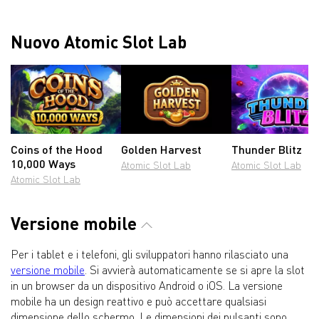
Nuovo Atomic Slot Lab
Coins of the Hood
Golden Harvest
Thunder Blitz
10,000 Ways
Atomic Slot Lab
Atomic Slot Lab
Atomic Slot Lab
Versione mobile
Per i tablet e i telefoni, gli sviluppatori hanno rilasciato una
versione mobile
. Si avvierà automaticamente se si apre la slot
in un browser da un dispositivo Android o iOS. La versione
mobile ha un design reattivo e può accettare qualsiasi
dimensione dello schermo. Le dimensioni dei pulsanti sono