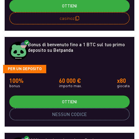
OTTIENI
casinoz
Bonus di benvenuto fino a 1 BTC sul tuo primo
deposito su Betpanda
PER UN DEPOSITO
100%
60 000 €
x80
bonus
importo max.
giocata
OTTIENI
NESSUN CODICE