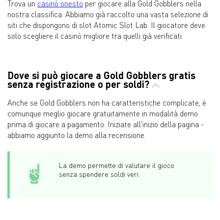
Trova un
casinò onesto
per giocare alla Gold Gobblers nella
nostra classifica. Abbiamo già raccolto una vasta selezione di
siti che dispongono di slot Atomic Slot Lab. Il giocatore deve
solo scegliere il casinò migliore tra quelli già verificati.
Dove si può giocare a Gold Gobblers gratis
senza registrazione o per soldi?
Anche se Gold Gobblers non ha caratteristiche complicate, è
comunque meglio giocare gratuitamente in modalità demo
prima di giocare a pagamento. Iniziate all'inizio della pagina -
abbiamo aggiunto la demo alla recensione.
La demo permette di valutare il gioco
senza spendere soldi veri.