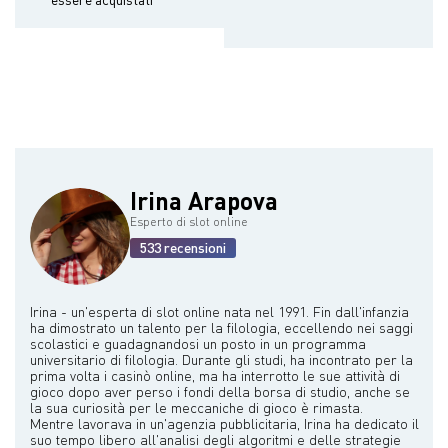
Irina Arapova
Esperto di slot online
533 recensioni
Irina - un'esperta di slot online nata nel 1991. Fin dall'infanzia
ha dimostrato un talento per la filologia, eccellendo nei saggi
scolastici e guadagnandosi un posto in un programma
universitario di filologia. Durante gli studi, ha incontrato per la
prima volta i casinò online, ma ha interrotto le sue attività di
gioco dopo aver perso i fondi della borsa di studio, anche se
la sua curiosità per le meccaniche di gioco è rimasta.
Mentre lavorava in un'agenzia pubblicitaria, Irina ha dedicato il
suo tempo libero all'analisi degli algoritmi e delle strategie