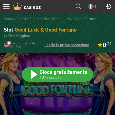
Good Luck & Good Fortune
GIOCA
IT
Home
Giochi
Slot machine
Good Luck & Good Fortune
Slot
Good Luck & Good Fortune
da Reel Kingdom
0
Non disponibile da
/10
Lascia la prima recensione
Stati Uniti
Gioca gratuitamente
100% gratuito