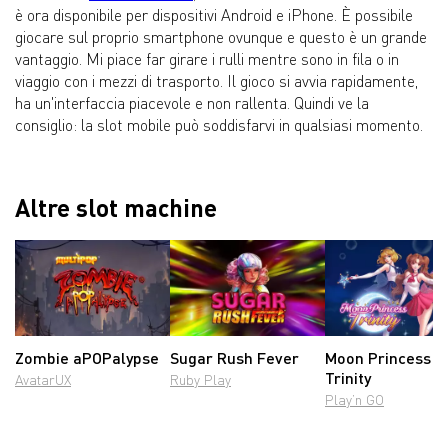
è ora disponibile per dispositivi Android e iPhone. È possibile
giocare sul proprio smartphone ovunque e questo è un grande
vantaggio. Mi piace far girare i rulli mentre sono in fila o in
viaggio con i mezzi di trasporto. Il gioco si avvia rapidamente,
ha un'interfaccia piacevole e non rallenta. Quindi ve la
consiglio: la slot mobile può soddisfarvi in qualsiasi momento.
Altre slot machine
Zombie aPOPalypse
Sugar Rush Fever
Moon Princess
Trinity
AvatarUX
Ruby Play
Play’n GO