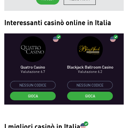
Interessanti casinò online in Italia
Quatro Casino
Blackjack Ballroom Casino
Valutazione 6.7
Valutazione 6.2
NESSUN CODICE
NESSUN CODICE
GIOCA
GIOCA
I migliori casinò in Italia