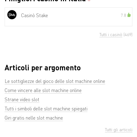
Casinò Stake
7.8
Tutti i casinò
(469)
Articoli per argomento
Le sottigliezze del gioco delle slot machine online
Come vincere alle slot machine online
Strane video slot
Tutti i simboli delle slot machine spiegati
Giri gratis nelle slot machine
Tutti gli articoli