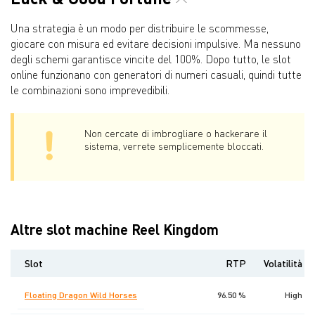
Una strategia è un modo per distribuire le scommesse,
giocare con misura ed evitare decisioni impulsive. Ma nessuno
degli schemi garantisce vincite del 100%. Dopo tutto, le slot
online funzionano con generatori di numeri casuali, quindi tutte
le combinazioni sono imprevedibili.
Non cercate di imbrogliare o hackerare il
sistema, verrete semplicemente bloccati.
Altre slot machine Reel Kingdom
Slot
RTP
Volatilità
Floating Dragon Wild Horses
96.50 %
High