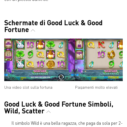
Schermate di Good Luck & Good
Fortune
Una video slot sulla fortuna
Pagamenti molto elevati
Good Luck & Good Fortune Simboli,
Wild, Scatter
Il simbolo Wild è una bella ragazza, che paga da sola per 2-