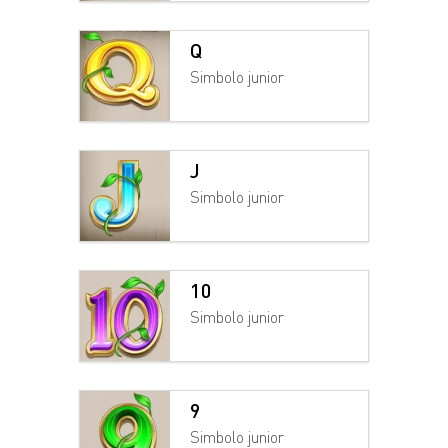
Q
Simbolo junior
J
Simbolo junior
10
Simbolo junior
9
Simbolo junior