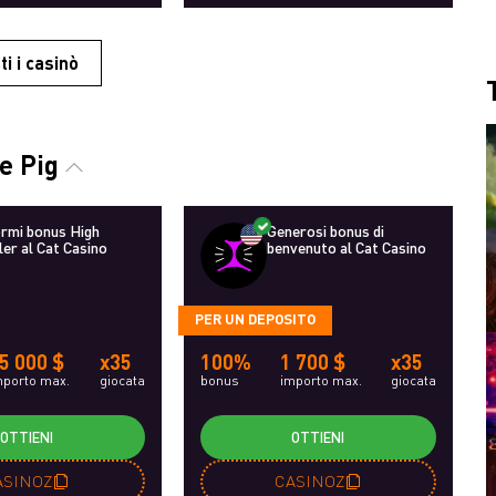
ti i casinò
ne Pig
rmi bonus High
Generosi bonus di
ler al Cat Casino
benvenuto al Cat Casino
PER UN DEPOSITO
5 000 $
x35
100%
1 700 $
x35
mporto max.
giocata
bonus
importo max.
giocata
OTTIENI
OTTIENI
ASINOZ
CASINOZ