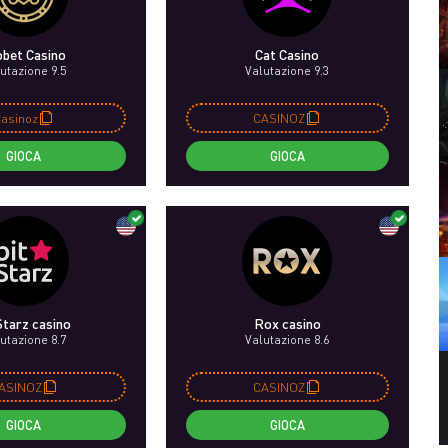
obet Casino
Cat Casino
utazione 9.5
Valutazione 9.3
asinoz
CASINOZ
GIOCA
GIOCA
Starz casino
Rox casino
utazione 8.7
Valutazione 8.6
ASINOZ
CASINOZ
GIOCA
GIOCA