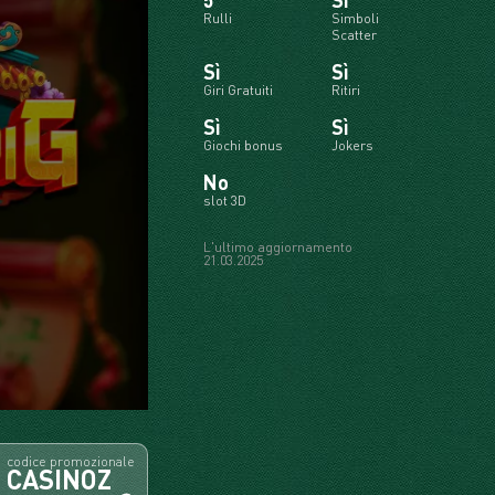
5
Sì
Rulli
Simboli
Scatter
Sì
Sì
Giri Gratuiti
Ritiri
Sì
Sì
Giochi bonus
Jokers
No
slot 3D
L'ultimo aggiornamento
21.03.2025
codice promozionale
CASINOZ