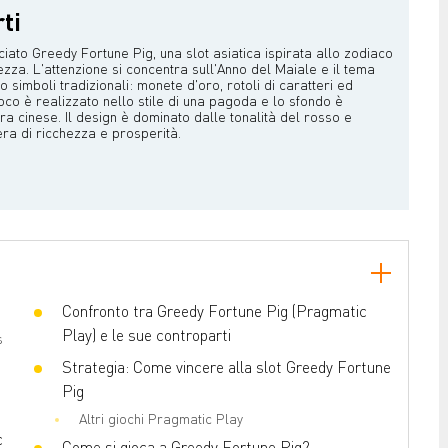
rti
ciato Greedy Fortune Pig, una slot asiatica ispirata allo zodiaco
zza. L'attenzione si concentra sull'Anno del Maiale e il tema
 simboli tradizionali: monete d'oro, rotoli di caratteri ed
oco è realizzato nello stile di una pagoda e lo sfondo è
ra cinese. Il design è dominato dalle tonalità del rosso e
era di ricchezza e prosperità.
Confronto tra Greedy Fortune Pig (Pragmatic
Play) e le sue controparti
Strategia: Come vincere alla slot Greedy Fortune
Pig
Altri giochi Pragmatic Play
Come si gioca a Greedy Fortune Pig?