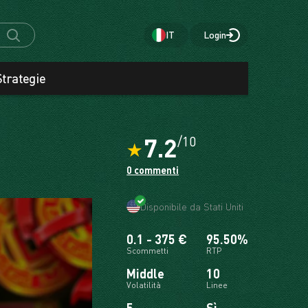
IT
Login
Strategie
7.2
/10
0 commenti
Disponibile da Stati Uniti
0.1 - 375 €
95.50%
Scommetti
RTP
Middle
10
Volatilità
Linee