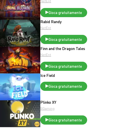
NetEnt
Gioca gratuitamente
Rabid Randy
NetEnt
Gioca gratuitamente
Finn and the Dragon Tales
NetEnt
Gioca gratuitamente
Ice Field
Gioca gratuitamente
Plinko XY
BGaming
Gioca gratuitamente