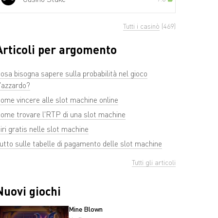
Tutti i casinò
(469)
Articoli per argomento
osa bisogna sapere sulla probabilità nel gioco
'azzardo?
ome vincere alle slot machine online
ome trovare l'RTP di una slot machine
iri gratis nelle slot machine
utto sulle tabelle di pagamento delle slot machine
Tutti gli articoli
Nuovi giochi
Mine Blown