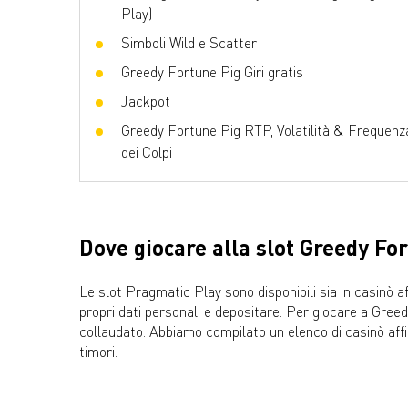
Play)
Simboli Wild e Scatter
Greedy Fortune Pig Giri gratis
Jackpot
Greedy Fortune Pig RTP, Volatilità & Frequenza
dei Colpi
Dove giocare alla slot Greedy Fo
Le slot Pragmatic Play sono disponibili sia in casinò affi
propri dati personali e depositare. Per giocare a Greedy
collaudato. Abbiamo compilato un elenco di casinò affid
timori.