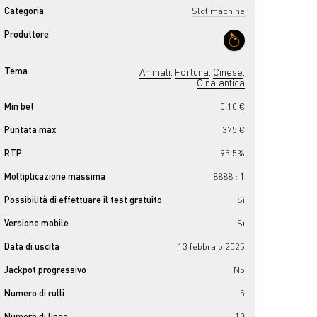
Categoria
Slot machine
Produttore
Tema
Animali
Fortuna
Cinese
,
,
,
Cina antica
Min bet
0.10 €
Puntata max
375 €
RTP
95.5%
Moltiplicazione massima
8888 : 1
Possibilità di effettuare il test gratuito
Sì
Versione mobile
Sì
Data di uscita
13 febbraio 2025
Jackpot progressivo
No
Numero di rulli
5
Numero di linee
10