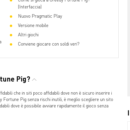
(Interfaccia)
Nuovo Pragmatic Play
Versione mobile
Altri giochi
Conviene giocare con soldi veri?
rtune Pig?
dabili che in siti poco affidabili dove non è sicuro inserire i
 Fortune Pig senza rischi inutili, è meglio scegliere un sito
abili dove è possibile avviare rapidamente il gioco senza