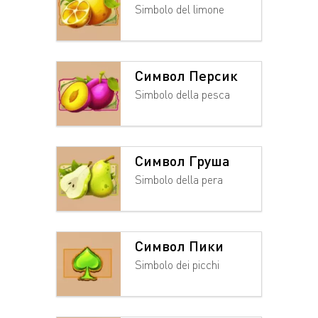
Simbolo del limone
Символ Персик
Simbolo della pesca
Символ Груша
Simbolo della pera
Символ Пики
Simbolo dei picchi