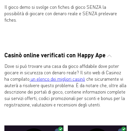
Il gioco demo si svolge con fiches di gioco SENZA la
possibilità di giocare con denaro reale e SENZA prelevare
fiches.
Casinò online verificati con Happy Ape
Dove si può trovare una casa da gioco affidabile dove poter
giocare in sicurezza con denaro reale? Il sito web di Casinoz
ha compilato
un elenco dei migliori casinò
che sicuramente vi
aiuterà a risolvere questo problema. È da notare che, oltre alla
descrizione dei portali di gioco, contiene informazioni complete
sui servizi offerti, codici promozionali per sconti e bonus per la
registrazione, valutazioni e recensioni degli utenti.