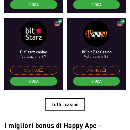
GIOCA
GIOCA
BitStarz casino
JVSpinBet Casino
Valutazione 8.7
Valutazione 8.3
CASINOZ
CASINOZ
GIOCA
GIOCA
Tutti i casinò
I migliori bonus di Happy Ape