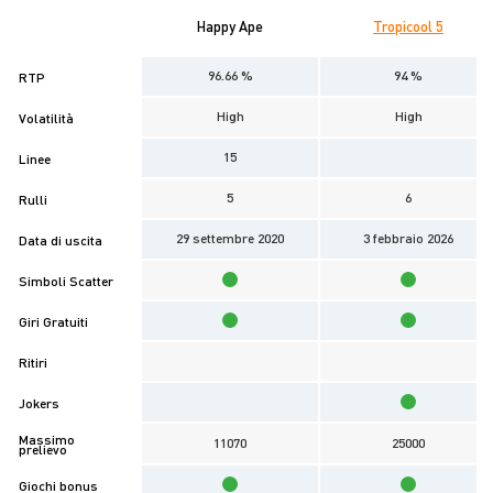
Happy Ape
Tropicool 5
96.66 %
94 %
RTP
High
High
Volatilità
15
Linee
5
6
Rulli
29 settembre 2020
3 febbraio 2026
Data di uscita
Simboli Scatter
Giri Gratuiti
Ritiri
Jokers
Massimo
11070
25000
prelievo
Giochi bonus