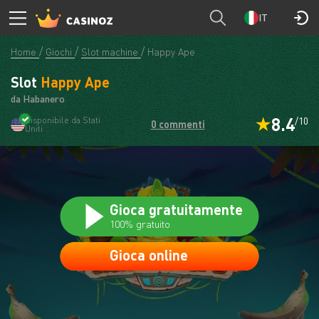
CASINOZ
GIOCA
IT
Home
Giochi
Slot machine
Happy Ape
Slot
Happy Ape
da Habanero
8.4
Disponibile da Stati
/10
0 commenti
Uniti
Gioca gratuitamente
100% gratuito
Gioca online