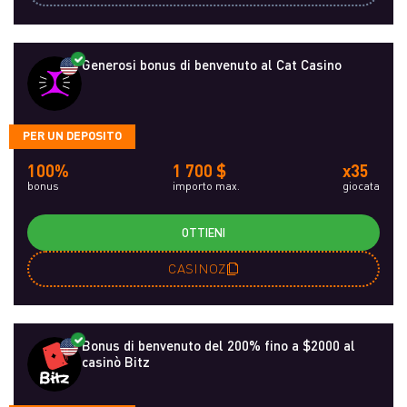
Generosi bonus di benvenuto al Cat Casino
PER UN DEPOSITO
100%
1 700 $
x35
bonus
importo max.
giocata
OTTIENI
CASINOZ
Bonus di benvenuto del 200% fino a $2000 al
casinò Bitz