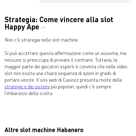
Strategia: Come vincere alla slot
Happy Ape
Non c'è strategia nelle slot machine.
Si può accettare questa affermazione come un assioma, ma
nessuno si preoccupa di provare il contrario. Tuttavia, la
maggior parte dei giocatori esperti è convinta che nelle video
slot non esista una chiara sequenza di azioni in grado di
portare vincite. Il sito web di Casinoz presenta molte delle
strategie e dei sistemi
più popolari, quindi c'è sempre
l'imbarazzo della scelta.
Altre slot machine Habanero