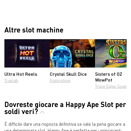
Altre slot machine
Ultra Hot Reels
Crystal Skull Dice
Sisters of OZ
WowPot
Truelab
Endorphina
Triple Edge Studios
Dovreste giocare a Happy Ape Slot per
soldi veri?
È difficile dare una risposta definitiva se vale la pena giocare a
una determinata slot. Happy Ape è perfetta per i principianti