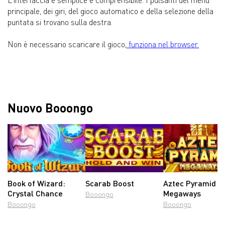
principale, dei giri, del gioco automatico e della selezione della
puntata si trovano sulla destra.
Non è necessario scaricare il gioco,
funziona nel browser.
Nuovo Booongo
Book of Wizard:
Scarab Boost
Aztec Pyramid
Crystal Chance
Megaways
Booongo
Booongo
Booongo