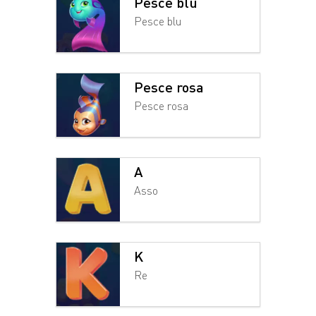
Pesce blu
Pesce blu
Pesce rosa
Pesce rosa
A
Asso
K
Re