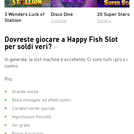
3 Wonders Luck of
Disco Dive
20 Super Stars
Stallion
Octoplay
Belatra
Dovreste giocare a Happy Fish Slot
per soldi veri?
In generale, la slot machine è eccellente. Ci sono tutti i pro e i
contro.
Pro:
Grande vincita
Bella immagine ed effetti sonori
Caratteristiche speciali
Impostazioni flessibili
Giri gratis
Bonus d'acquisto