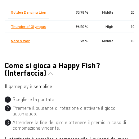
Golden Dancing Lion
95.78 %
Middle
2000
Thunder of Olympus
96.50 %
High
1000
Nord’s War
95 %
Middle
1000
Come si gioca a Happy Fish?
(Interfaccia)
Il gameplay è semplice:
Scegliere la puntata.
Premere il pulsante di rotazione o attivare il gioco
automatico.
Attendere la fine del giro e ottenere il premio in caso di
combinazione vincente.
L'interfaccia è semplice e comprensibile. I pulsanti del menu