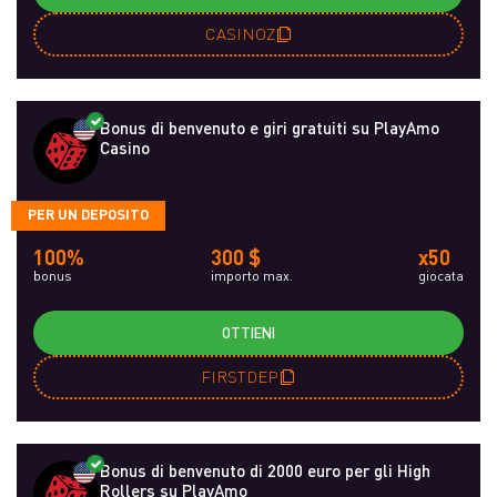
CASINOZ
Bonus di benvenuto e giri gratuiti su PlayAmo
Casino
PER UN DEPOSITO
100%
300 $
x50
bonus
importo max.
giocata
OTTIENI
FIRSTDEP
Bonus di benvenuto di 2000 euro per gli High
Rollers su PlayAmo