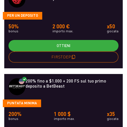
PER UN DEPOSITO
50%
2 000 €
x50
bonus
importo max.
giocata
OTTIENI
FIRSTDEP
200% fino a $1.000 + 200 FS sul tuo primo
deposito a BetBeast
PUNTATA MINIMA
200%
1 000 $
x35
bonus
importo max.
giocata