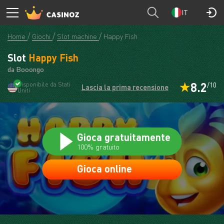
CASINOZ
GIOCA
IT
Home
Giochi
Slot machine
Happy Fish
Slot
Happy Fish
da Booongo
8.2
Disponibile da Stati
/10
Lascia la prima recensione
Uniti
Gioca gratuitamente
100% gratuito
Gioca online