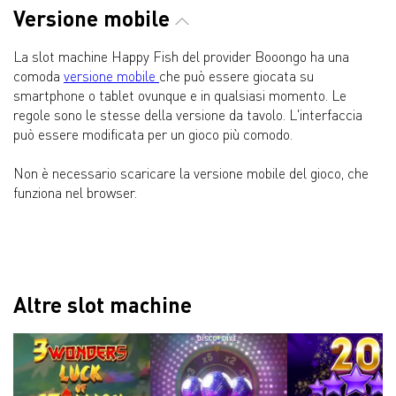
Versione mobile
La slot machine Happy Fish del provider Booongo ha una
comoda
versione mobile
che può essere giocata su
smartphone o tablet ovunque e in qualsiasi momento. Le
regole sono le stesse della versione da tavolo. L'interfaccia
può essere modificata per un gioco più comodo.
Non è necessario scaricare la versione mobile del gioco, che
funziona nel browser.
Altre slot machine