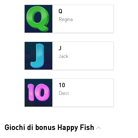
Q
Regina
J
Jack
10
Dieci
Giochi di bonus Happy Fish