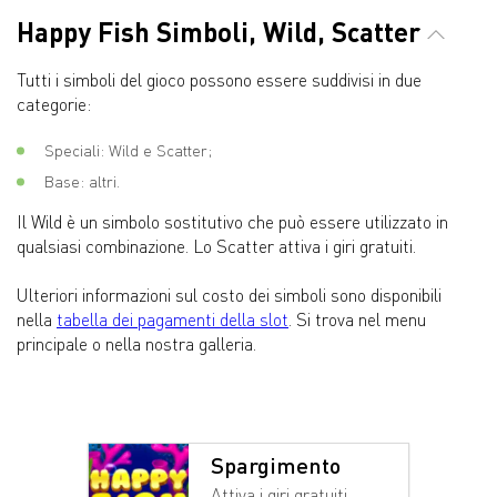
Happy Fish Simboli, Wild, Scatter
Tutti i simboli del gioco possono essere suddivisi in due
categorie:
Speciali: Wild e Scatter;
Base: altri.
Il Wild è un simbolo sostitutivo che può essere utilizzato in
qualsiasi combinazione. Lo Scatter attiva i giri gratuiti.
Ulteriori informazioni sul costo dei simboli sono disponibili
nella
tabella dei pagamenti della slot
. Si trova nel menu
principale o nella nostra galleria.
Spargimento
Attiva i giri gratuiti