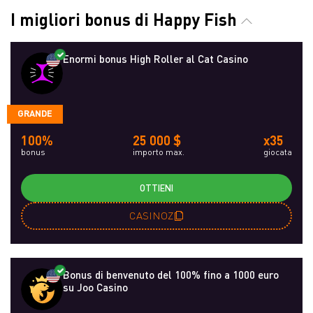
I migliori bonus di Happy Fish
Enormi bonus High Roller al Cat Casino
GRANDE
100%
25 000 $
x35
bonus
importo max.
giocata
OTTIENI
CASINOZ
Bonus di benvenuto del 100% fino a 1000 euro
su Joo Casino