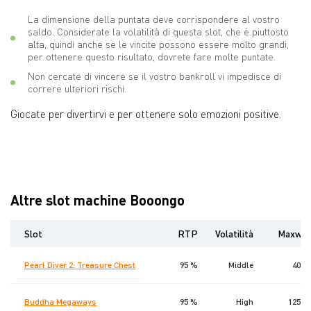
La dimensione della puntata deve corrispondere al vostro
saldo. Considerate la volatilità di questa slot, che è piuttosto
alta, quindi anche se le vincite possono essere molto grandi,
per ottenere questo risultato, dovrete fare molte puntate.
Non cercate di vincere se il vostro bankroll vi impedisce di
correre ulteriori rischi.
Giocate per divertirvi e per ottenere solo emozioni positive.
Altre slot machine Booongo
Slot
RTP
Volatilità
Maxwin
Pearl Diver 2: Treasure Chest
95 %
Middle
4000
Buddha Megaways
95 %
High
12500