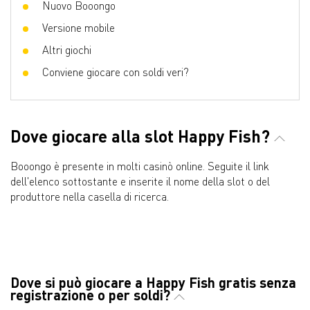
Nuovo Booongo
Versione mobile
Altri giochi
Conviene giocare con soldi veri?
Dove giocare alla slot Happy Fish?
Booongo è presente in molti casinò online. Seguite il link
dell'elenco sottostante e inserite il nome della slot o del
produttore nella casella di ricerca.
Dove si può giocare a Happy Fish gratis senza
registrazione o per soldi?