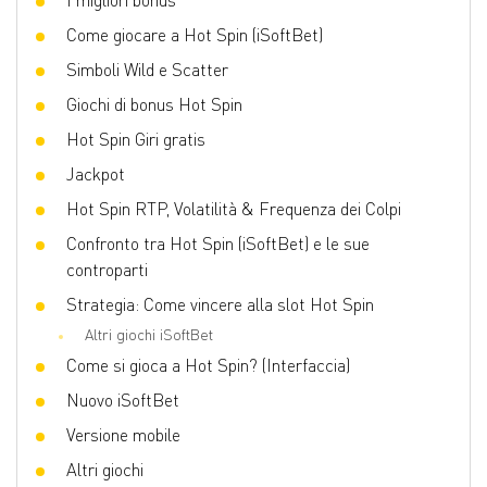
I migliori bonus
Giochi bonus
Wild Reels, Free Spins, Mystery Symbols,
Random Wilds, Hot Wheel, Winning Spins,
Mega Reel, In-Sync Reels, Hot Spin
Come giocare a Hot Spin (iSoftBet)
Volatilità
High
Simboli Wild e Scatter
Slot 3D
No
Giochi di bonus Hot Spin
Respin
Hot Spin Giri gratis
Sì
Jackpot
Giri gratis
Sì
Hot Spin RTP, Volatilità & Frequenza dei Colpi
Linea di puntata
0.01 - 1
Confronto tra Hot Spin (iSoftBet) e le sue
controparti
Strategia: Come vincere alla slot Hot Spin
Altri giochi iSoftBet
Come si gioca a Hot Spin? (Interfaccia)
Nuovo iSoftBet
Versione mobile
Altri giochi