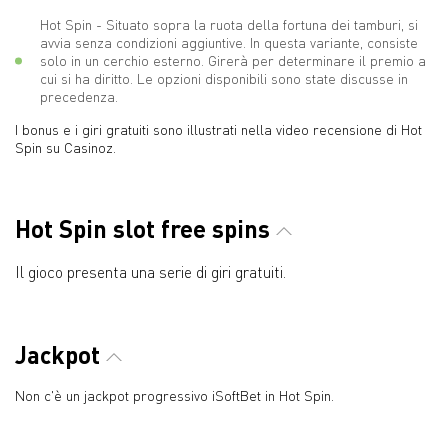
Hot Spin - Situato sopra la ruota della fortuna dei tamburi, si
avvia senza condizioni aggiuntive. In questa variante, consiste
solo in un cerchio esterno. Girerà per determinare il premio a
cui si ha diritto. Le opzioni disponibili sono state discusse in
precedenza.
I bonus e i giri gratuiti sono illustrati nella video recensione di Hot
Spin su Casinoz.
Hot Spin slot free spins
Il gioco presenta una serie di giri gratuiti.
Jackpot
Non c'è un jackpot progressivo iSoftBet in Hot Spin.