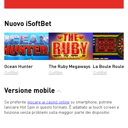
Nuovo iSoftBet
Ocean Hunter
The Ruby Megaways
La Boule Roulet
iSoftBet
iSoftBet
iSoftBet
Versione mobile
Se preferite
giocare ai casinò online
su smartphone, potrete
lanciare Hot Spin in questo formato. È adattato ai touch screen e
funziona senza problemi sulla maggior parte dei dispositivi.