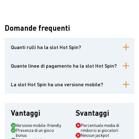
Domande frequenti
Quanti rulli ha la slot Hot Spin?
La slot Hot Spin ha 5 rulli.
Quante linee di pagamento ha la slot Hot Spin?
Il gioco Hot Spin ha 20 linee di pagamento.
La slot Hot Spin ha una versione mobile?
La slot machine Hot Spin ha una versione mobile basata su
browser.
Vantaggi
Svantaggi
Versione mobile-friendly
Percentuale media di
Presenza di un gioco
rimborsi ai giocatori
bonus
Nessun jackpot