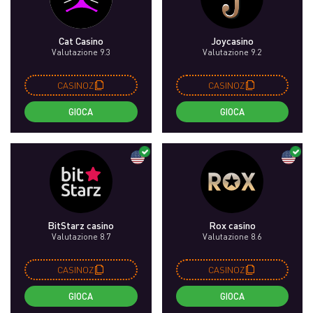
Cat Casino
Joycasino
Valutazione 9.3
Valutazione 9.2
CASINOZ
CASINOZ
GIOCA
GIOCA
BitStarz casino
Rox casino
Valutazione 8.7
Valutazione 8.6
CASINOZ
CASINOZ
GIOCA
GIOCA