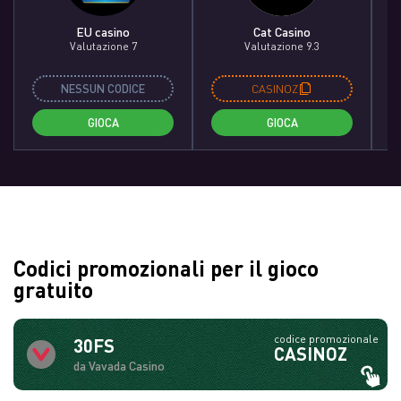
EU casino
Cat Casino
Valutazione 7
Valutazione 9.3
NESSUN CODICE
CASINOZ
GIOCA
GIOCA
Codici promozionali per il gioco
gratuito
codice promozionale
30FS
CASINOZ
da Vavada Casino