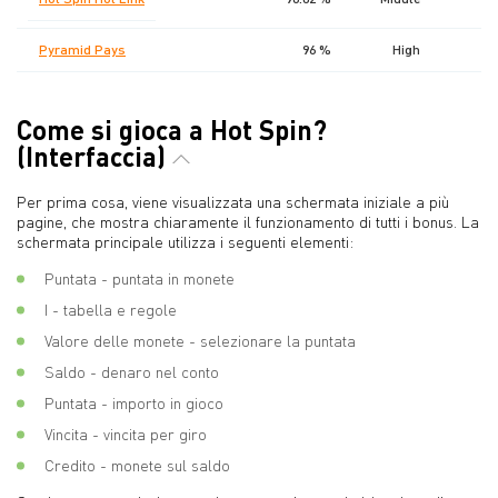
Pyramid Pays
96 %
High
50
Come si gioca a Hot Spin?
(Interfaccia)
Per prima cosa, viene visualizzata una schermata iniziale a più
pagine, che mostra chiaramente il funzionamento di tutti i bonus. La
schermata principale utilizza i seguenti elementi:
Puntata - puntata in monete
I - tabella e regole
Valore delle monete - selezionare la puntata
Saldo - denaro nel conto
Puntata - importo in gioco
Vincita - vincita per giro
Credito - monete sul saldo