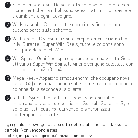
Simboli misteriosi - Da sei a otto celle sono riempite con
icone identiche. I simboli sono selezionati in modo casuale
e cambiano a ogni nuovo giro.
Wilds casuali - Cinque, sette o dieci jolly finiscono da
qualche parte sullo schermo.
Wild Reels - Diversi rulli sono completamente riempiti di
jolly. Durante i Super Wild Reels, tutte le colonne sono
occupate da simboli Wild.
Win Spins - Ogni free-spin è garantito da una vincita. Se si
attivano i Super Win Spins, le vincite vengono calcolate con
moltiplicatori x2, x3 o x4.
Mega Reel - Appaiono simboli enormi che occupano nove
celle (3x3) ciascuna. Cadono sulle prime tre colonne o nelle
colonne dalla seconda alla quarta.
Rulli In-Sync - Fino a tre rulli sono sincronizzati e
mostrano la stessa serie di icone. Se i rulli Super In-Sync
sono abilitati, quattro rulli vengono sincronizzati
contemporaneamente.
I giri gratuiti si svolgono sui crediti dello stabilimento. Il tasso non
cambia. Non vengono estesi.
Inoltre, in qualsiasi giro può iniziare un bonus: