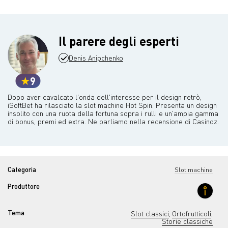
Il parere degli esperti
Denis Anipchenko
9
Dopo aver cavalcato l'onda dell'interesse per il design retrò,
iSoftBet ha rilasciato la slot machine Hot Spin. Presenta un design
insolito con una ruota della fortuna sopra i rulli e un'ampia gamma
di bonus, premi ed extra. Ne parliamo nella recensione di Casinoz.
Categoria
Slot machine
Produttore
Tema
Slot classici
Ortofrutticoli
,
,
Storie classiche