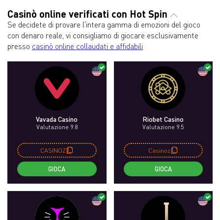
Casinò online verificati con Hot Spin
Se decidete di provare l'intera gamma di emozioni del gioco
con denaro reale, vi consigliamo di giocare esclusivamente
presso
casinò online collaudati e affidabili
Vavada Casino
Riobet Casino
Valutazione 9.8
Valutazione 9.5
CASINOZ
Casinoz
GIOCA
GIOCA