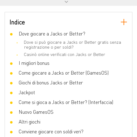
Indice
Dove giocare a Jacks or Better?
Dove si può giocare a Jacks or Better gratis senza
registrazione o per soldi?
Casinò online verificati con Jacks or Better
I migliori bonus
Come giocare a Jacks or Better (GamesOS)
Giochi di bonus Jacks or Better
Jackpot
Come si gioca a Jacks or Better? (Interfaccia)
Nuovo GamesOS
Altri giochi
Conviene giocare con soldi veri?