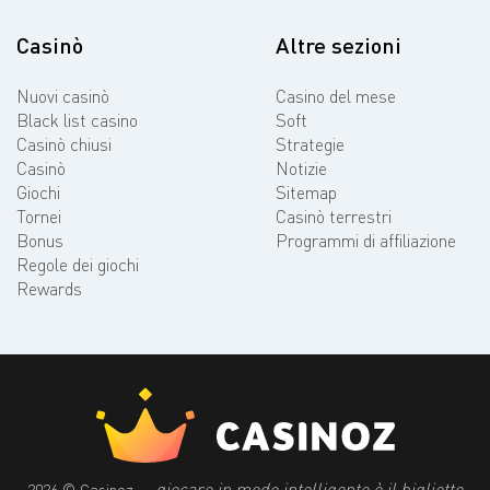
Casinò
Altre sezioni
Nuovi casinò
Casino del mese
Black list casino
Soft
Casinò chiusi
Strategie
Casinò
Notizie
Giochi
Sitemap
Tornei
Casinò terrestri
Bonus
Programmi di affiliazione
Regole dei giochi
Rewards
giocare in modo intelligente è il biglietto
2026 © Casinoz —