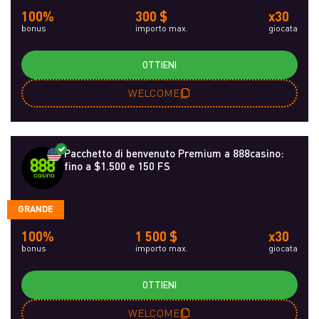
100%
300 $
x30
bonus
importo max.
giocata
OTTIENI
WELCOME
Pacchetto di benvenuto Premium a 888casino:
fino a $1.500 e 150 FS
GRANDE
100%
1 500 $
x30
bonus
importo max.
giocata
OTTIENI
WELCOME