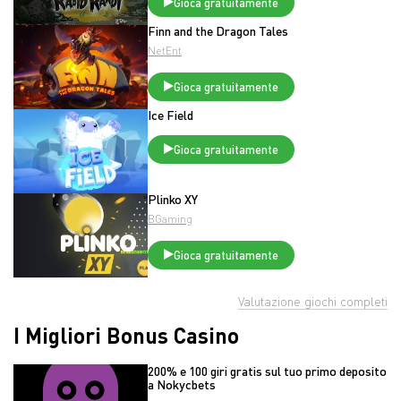
Gioca gratuitamente
Finn and the Dragon Tales
NetEnt
Gioca gratuitamente
Ice Field
Gioca gratuitamente
Plinko XY
BGaming
Gioca gratuitamente
Valutazione giochi completi
I Migliori Bonus Casino
200% e 100 giri gratis sul tuo primo deposito
a Nokycbets