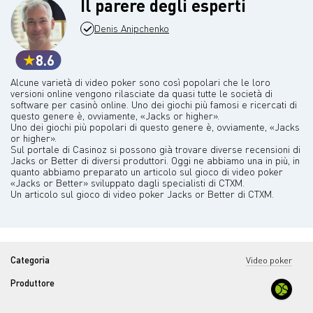
Il parere degli esperti
Denis Anipchenko
8.6
Alcune varietà di video poker sono così popolari che le loro
versioni online vengono rilasciate da quasi tutte le società di
software per casinò online. Uno dei giochi più famosi e ricercati di
questo genere è, ovviamente, «Jacks or higher».
Uno dei giochi più popolari di questo genere è, ovviamente, «Jacks
or higher».
Sul portale di Casinoz si possono già trovare diverse recensioni di
Jacks or Better di diversi produttori. Oggi ne abbiamo una in più, in
quanto abbiamo preparato un articolo sul gioco di video poker
«Jacks or Better» sviluppato dagli specialisti di CTXM.
Un articolo sul gioco di video poker Jacks or Better di CTXM.
Categoria
Video poker
Produttore