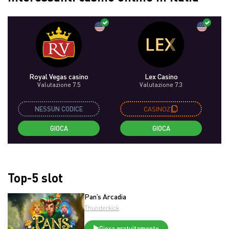
Royal Vegas сasino
Lex Casino
Valutazione 7.5
Valutazione 7.3
NESSUN CODICE
CASINOZ
GIOCA
GIOCA
Top-5 slot
Pan’s Arcadia
Thunderkick
Gioca gratuitamente