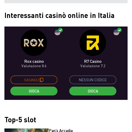
Interessanti casinò online in Italia
Rox casino
R7 Casino
Valutazione 8.6
Valutazione 7.2
CASINOZ
NESSUN CODICE
GIOCA
GIOCA
Top-5 slot
Pan’s Arcadia