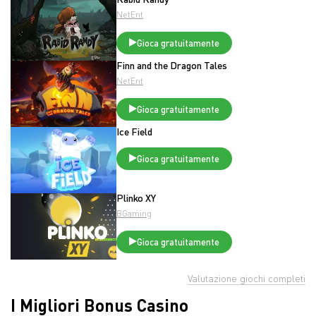
NetEnt
Gioca gratuitamente
Finn and the Dragon Tales
NetEnt
Gioca gratuitamente
Ice Field
Gioca gratuitamente
Plinko XY
BGaming
Gioca gratuitamente
Valutazione giochi completi
I Migliori Bonus Casino