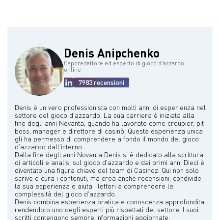
Denis Anipchenko
Caporedattore ed esperto di gioco d'azzardo
online
7983 recensioni
Denis è un vero professionista con molti anni di esperienza nel
settore del gioco d'azzardo. La sua carriera è iniziata alla
fine degli anni Novanta, quando ha lavorato come croupier, pit
boss, manager e direttore di casinò. Questa esperienza unica
gli ha permesso di comprendere a fondo il mondo del gioco
d'azzardo dall'interno.
Dalla fine degli anni Novanta Denis si è dedicato alla scrittura
di articoli e analisi sul gioco d'azzardo e dai primi anni Dieci è
diventato una figura chiave del team di Casinoz. Qui non solo
scrive e cura i contenuti, ma crea anche recensioni, condivide
la sua esperienza e aiuta i lettori a comprendere le
complessità del gioco d'azzardo.
Denis combina esperienza pratica e conoscenza approfondita,
rendendolo uno degli esperti più rispettati del settore. I suoi
scritti contengono sempre informazioni aggiornate,