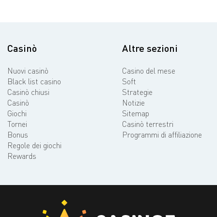
Casinò
Altre sezioni
Nuovi casinò
Casino del mese
Black list casino
Soft
Casinò chiusi
Strategie
Casinò
Notizie
Giochi
Sitemap
Tornei
Casinò terrestri
Bonus
Programmi di affiliazione
Regole dei giochi
Rewards