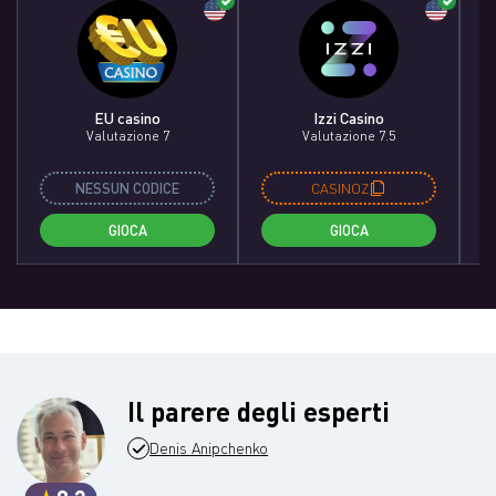
EU casino
Izzi Casino
Valutazione 7
Valutazione 7.5
NESSUN CODICE
CASINOZ
GIOCA
GIOCA
Il parere degli esperti
Denis Anipchenko