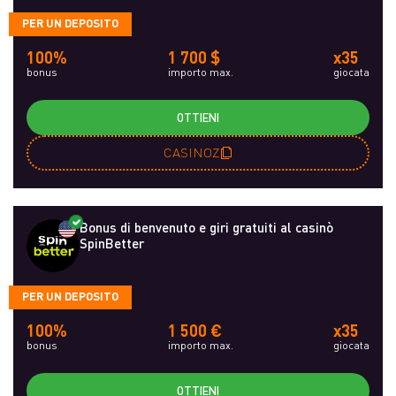
PER UN DEPOSITO
100%
1 700 $
x35
bonus
importo max.
giocata
OTTIENI
CASINOZ
Bonus di benvenuto e giri gratuiti al casinò
SpinBetter
PER UN DEPOSITO
100%
1 500 €
x35
bonus
importo max.
giocata
OTTIENI