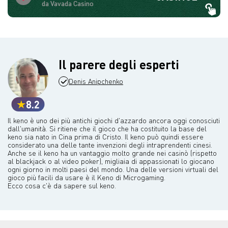
da Vavada Casino
Il parere degli esperti
Denis Anipchenko
8.2
Il keno è uno dei più antichi giochi d'azzardo ancora oggi conosciuti
dall'umanità. Si ritiene che il gioco che ha costituito la base del
keno sia nato in Cina prima di Cristo. Il keno può quindi essere
considerato una delle tante invenzioni degli intraprendenti cinesi.
Anche se il keno ha un vantaggio molto grande nei casinò (rispetto
al blackjack o al video poker), migliaia di appassionati lo giocano
ogni giorno in molti paesi del mondo. Una delle versioni virtuali del
gioco più facili da usare è il Keno di Microgaming.
Ecco cosa c'è da sapere sul keno.