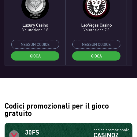
Luxury Casino
LeoVegas Casino
Valutazione 6.8
Valutazione 7.8
NESSUN CODICE
NESSUN CODICE
GIOCA
GIOCA
Codici promozionali per il gioco
gratuito
codice promozionale
30FS
CASINOZ