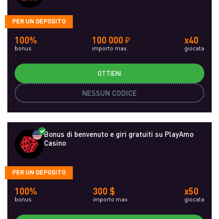
PER UN DEPOSITO
100%
100 000 ₽
x40
bonus
importo max.
giocata
OTTIENI
NESSUN CODICE
Bonus di benvenuto e giri gratuiti su PlayAmo
Casino
PER UN DEPOSITO
100%
300 $
x50
bonus
importo max.
giocata