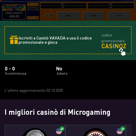
codice
Iscriviti a Casinò VAVADA e usa il codice
promozionale
promozionale e gioca
CASINOZ
0 - 0
No
Scommessa
Jokers
L'ultimo aggiornamento 02.10.2025
I migliori casinò di Microgaming