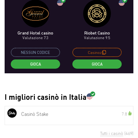
Grand Hotel casino
Riobet Casino
Valutazione 7.3
Valutazione 9.5
NESSUN CODICE
Casinoz
GIOCA
GIOCA
I migliori casinò in Italia
Casinò Stake
7.8
Tutti i casinò
(469)