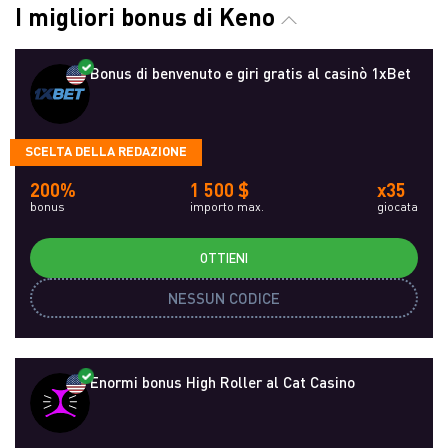
I migliori bonus di Keno
Bonus di benvenuto e giri gratis al casinò 1xBet
SCELTA DELLA REDAZIONE
200%
1 500 $
x35
bonus
importo max.
giocata
OTTIENI
NESSUN CODICE
Enormi bonus High Roller al Cat Casino