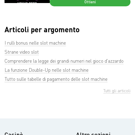
Ottieni
Articoli per argomento
I rulli bonus nelle slot machine
Strane video slot
Comprendere la legge dei grandi numeri nel gioco d'azzardo
La funzione Double-Up nelle slot machine
Tutto sulle tabelle di pagamento delle slot machine
Tutti gli articoli
Casinò
Altre sezioni