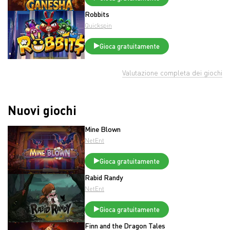
Robbits
Quickspin
Gioca gratuitamente
Valutazione completa dei giochi
Nuovi giochi
Mine Blown
NetEnt
Gioca gratuitamente
Rabid Randy
NetEnt
Gioca gratuitamente
Finn and the Dragon Tales