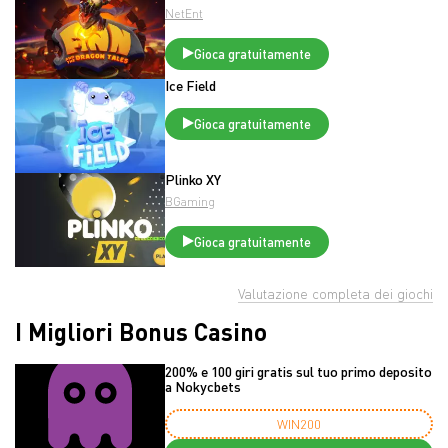
NetEnt
Gioca gratuitamente
Ice Field
Gioca gratuitamente
Plinko XY
BGaming
Gioca gratuitamente
Valutazione completa dei giochi
I Migliori Bonus Casino
200% e 100 giri gratis sul tuo primo deposito
a Nokycbets
WIN200