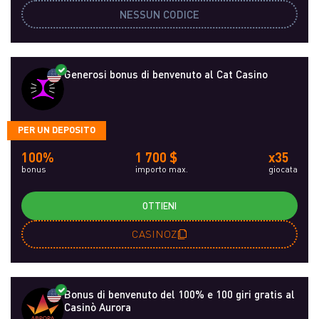
NESSUN CODICE
Generosi bonus di benvenuto al Cat Casino
PER UN DEPOSITO
100%
1 700 $
x35
bonus
importo max.
giocata
OTTIENI
CASINOZ
Bonus di benvenuto del 100% e 100 giri gratis al
Casinò Aurora