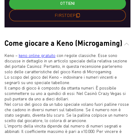
OTTIENI
FIRSTDEP
Come giocare a Keno (Microgaming)
Keno –
keno online gratuito
con regole classiche. Esse sono
discusse in dettaglio in un articolo speciale della relativa sezione
del portale Casinoz. Pertanto, in questa recensione parleremo
solo delle caratteristiche del gioco Keno di Microgaming.
Lo scopo del gioco del Keno – indovinare i numeri vincenti e
segnarli su uno speciale tabellone.
Il campo di gioco è composto da ottanta numeri. È possibile
scommettere su uno a quindici di essi. Nel Casinò Crazy Vegas si
può puntare da uno a dieci dollari.
Nel corso del gioco da un tubo speciale volano fuori palline rosse
che cadono in diversi numeri sul tabellone. Se il numero non è
stato segnato, diventa blu scuro. Se la pallina colpisce un numero
scelto dal giocatore, lo colora di arancione.
L'importo della vincita dipende dal numero di numeri segnati e
abbinati. Il coefficiente massimo è pari a x10.000. Per vincere è