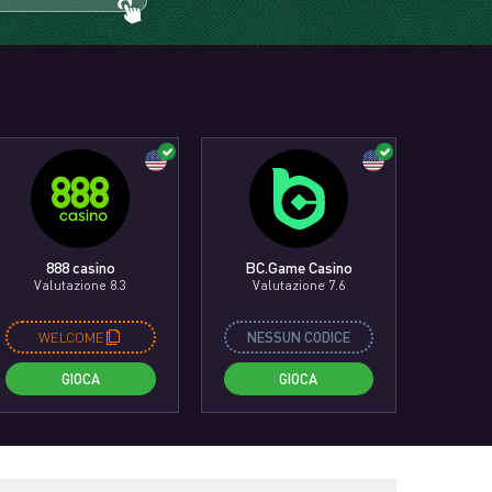
888 casino
BC.Game Casino
Valutazione 8.3
Valutazione 7.6
WELCOME
NESSUN CODICE
GIOCA
GIOCA