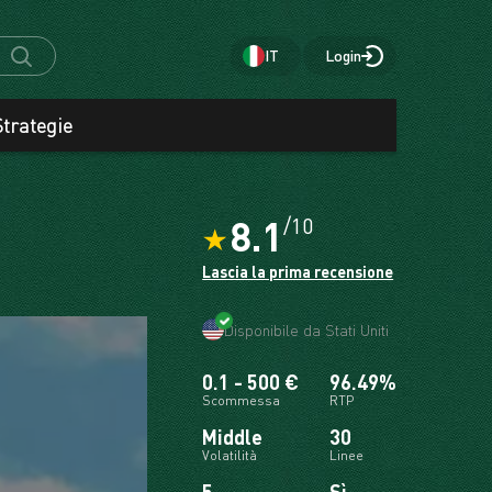
IT
Login
Strategie
8.1
/10
Lascia la prima recensione
Disponibile da Stati Uniti
0.1 - 500 €
96.49%
Scommessa
RTP
Middle
30
Volatilità
Linee