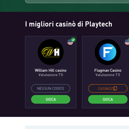
I migliori casinò di Playtech
William Hill casino
Flagman Casino
Valutazione 7.5
Valutazione 7.5
NESSUN CODICE
CASINOZ
GIOCA
GIOCA