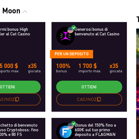
of Moon
rmi bonus High
Generosi bonus di
ler al Cat Casino
benvenuto al Cat Casino
PER UN DEPOSITO
5 000 $
x35
100%
1 700 $
x35
mporto max.
giocata
bonus
importo max.
giocata
OTTIENI
OTTIENI
ASINOZ
CASINOZ
chetto di benvenuto
Bonus del 150% fino a
sso Cryptoboss: fino
600€ sul tuo primo
300% e 80 FS
deposito a FLAGMAN