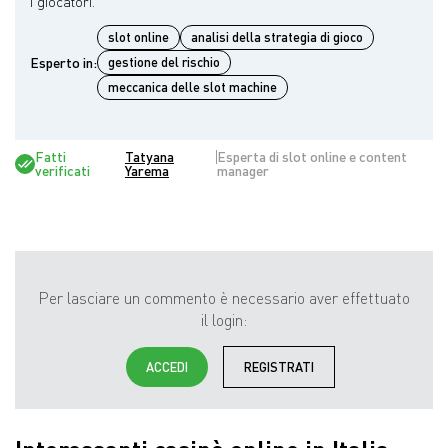
slot online
analisi della strategia di gioco
Esperto in:
gestione del rischio
meccanica delle slot machine
Fatti
Tatyana
Esperta di slot online e content
verificati
Yarema
manager
Per lasciare un commento è necessario aver effettuato
il login:
ACCEDI
REGISTRATI