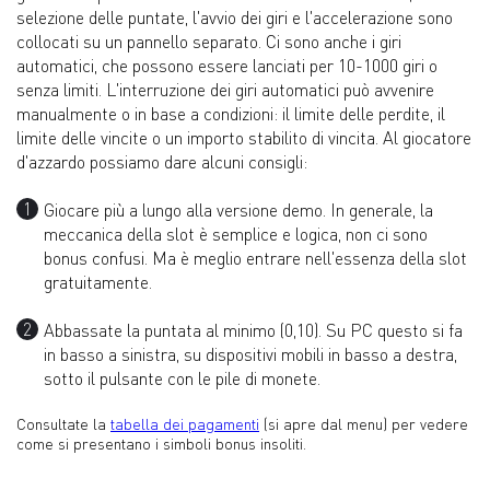
selezione delle puntate, l'avvio dei giri e l'accelerazione sono
collocati su un pannello separato. Ci sono anche i giri
automatici, che possono essere lanciati per 10-1000 giri o
senza limiti. L'interruzione dei giri automatici può avvenire
manualmente o in base a condizioni: il limite delle perdite, il
limite delle vincite o un importo stabilito di vincita. Al giocatore
d'azzardo possiamo dare alcuni consigli:
Giocare più a lungo alla versione demo. In generale, la
meccanica della slot è semplice e logica, non ci sono
bonus confusi. Ma è meglio entrare nell'essenza della slot
gratuitamente.
Abbassate la puntata al minimo (0,10). Su PC questo si fa
in basso a sinistra, su dispositivi mobili in basso a destra,
sotto il pulsante con le pile di monete.
Consultate la
tabella dei pagamenti
(si apre dal menu) per vedere
come si presentano i simboli bonus insoliti.