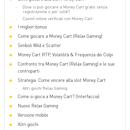
Dove si può giocare a Money Cart gratis senza
Doppio gioco
No
registrazione o per soldi?
Giochi bonus
Bonus Spins, Bonus Game, Re-Spin,
Casinò online verificati con Money Cart
Bonus symbol
I migliori bonus
Volatilità
Middle
Come giocare a Money Cart (Relax Gaming)
Slot 3D
Sì
Simboli Wild e Scatter
Respin
Sì
Money Cart RTP, Volatilità & Frequenza dei Colpi
Giri gratis
Sì
Confronto tra Money Cart (Relax Gaming) e le sue
Linea di puntata
0.1 - 500
controparti
Strategia: Come vincere alla slot Money Cart
Altri giochi Relax Gaming
Come si gioca a Money Cart? (Interfaccia)
Nuovo Relax Gaming
Versione mobile
Altri giochi