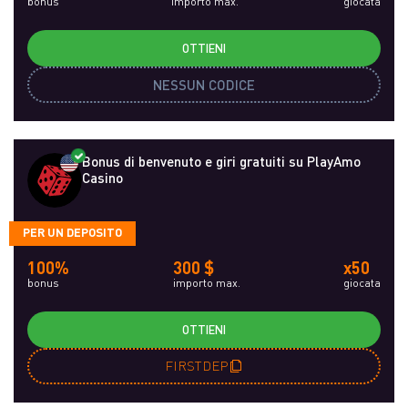
bonus
importo max.
giocata
OTTIENI
NESSUN CODICE
Bonus di benvenuto e giri gratuiti su PlayAmo
Casino
PER UN DEPOSITO
100%
300 $
x50
bonus
importo max.
giocata
OTTIENI
FIRSTDEP