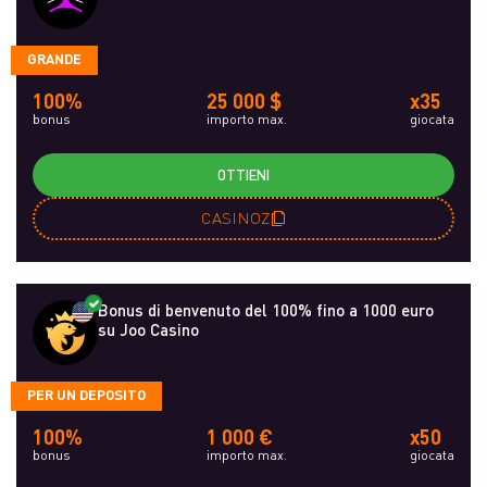
GRANDE
100%
25 000 $
x35
bonus
importo max.
giocata
OTTIENI
CASINOZ
Bonus di benvenuto del 100% fino a 1000 euro
su Joo Casino
PER UN DEPOSITO
100%
1 000 €
x50
bonus
importo max.
giocata