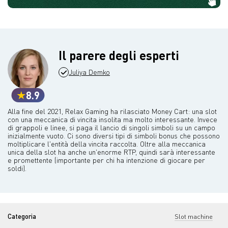
Il parere degli esperti
Juliya Demko
8.9
Alla fine del 2021, Relax Gaming ha rilasciato Money Cart: una slot
con una meccanica di vincita insolita ma molto interessante. Invece
di grappoli e linee, si paga il lancio di singoli simboli su un campo
inizialmente vuoto. Ci sono diversi tipi di simboli bonus che possono
moltiplicare l'entità della vincita raccolta. Oltre alla meccanica
unica della slot ha anche un'enorme RTP, quindi sarà interessante
e promettente (importante per chi ha intenzione di giocare per
soldi).
Categoria
Slot machine