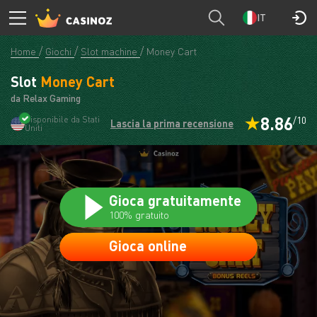
CASINOZ
GIOCA
IT
Home
Giochi
Slot machine
Money Cart
Slot
Money Cart
da Relax Gaming
8.86
Disponibile da Stati
/10
Lascia la prima recensione
Uniti
Gioca gratuitamente
100% gratuito
Gioca online