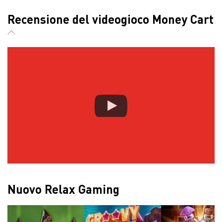
Recensione del videogioco Money Cart
Nuovo Relax Gaming