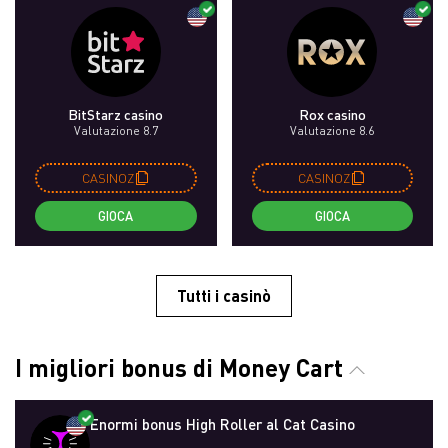
BitStarz casino
Rox casino
Valutazione 8.7
Valutazione 8.6
CASINOZ
CASINOZ
GIOCA
GIOCA
Tutti i casinò
I migliori bonus di Money Cart
Enormi bonus High Roller al Cat Casino