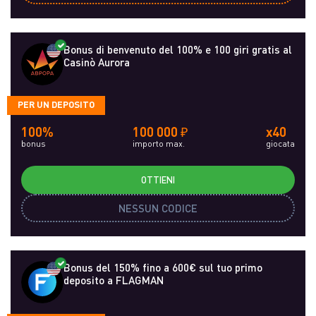
Bonus di benvenuto del 100% e 100 giri gratis al
Casinò Aurora
PER UN DEPOSITO
100%
100 000 ₽
x40
bonus
importo max.
giocata
OTTIENI
NESSUN CODICE
Bonus del 150% fino a 600€ sul tuo primo
deposito a FLAGMAN