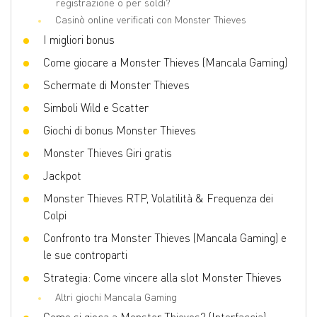
registrazione o per soldi?
Doppio gioco
No
Casinò online verificati con Monster Thieves
I migliori bonus
Giochi bonus
Multiplier
Come giocare a Monster Thieves (Mancala Gaming)
Volatilità
Low
Schermate di Monster Thieves
Slot 3D
No
Simboli Wild e Scatter
Respin
No
Giochi di bonus Monster Thieves
Giri gratis
No
Monster Thieves Giri gratis
Jackpot
Monster Thieves RTP, Volatilità & Frequenza dei
Colpi
Confronto tra Monster Thieves (Mancala Gaming) e
le sue controparti
Strategia: Come vincere alla slot Monster Thieves
Altri giochi Mancala Gaming