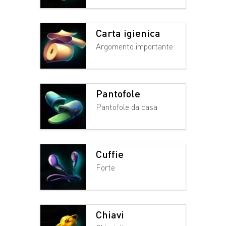
Carta igienica
Argomento importante
Pantofole
Pantofole da casa
Cuffie
Forte
Chiavi