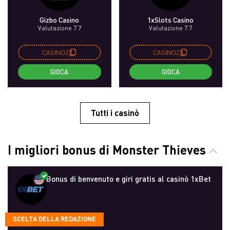
Gizbo Casino
1xSlots Casino
Valutazione 7.7
Valutazione 7.7
CASINOZ
CASINOZ
GIOCA
GIOCA
Tutti i casinò
I migliori bonus di Monster Thieves
Bonus di benvenuto e giri gratis al casinò 1xBet
SCELTA DELLA REDAZIONE