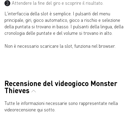
Attendere la fine del giro e scoprire il risultato.
L'interfaccia della slot è semplice. I pulsanti del menu
principale, giri, gioco automatico, gioco a rischio e selezione
della puntata si trovano in basso. I pulsanti della lingua, della
cronologia delle puntate e del volume si trovano in alto.
Non è necessario scaricare la slot, funziona nel browser.
Recensione del videogioco Monster
Thieves
Tutte le informazioni necessarie sono rappresentate nella
videorecensione qui sotto.