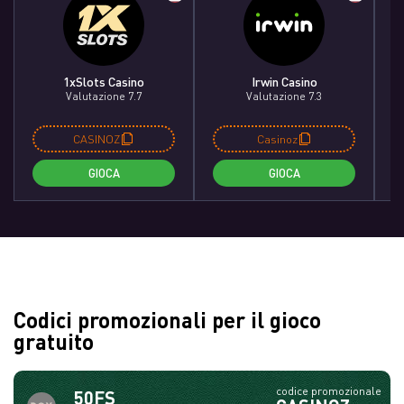
1xSlots Casino
Irwin Casino
Valutazione 7.7
Valutazione 7.3
CASINOZ
Casinoz
GIOCA
GIOCA
Codici promozionali per il gioco
gratuito
codice promozionale
50FS