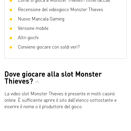
Come si gioca a Monster Thieves? (Interfaccia)
Recensione del videogioco Monster Thieves
Nuovo Mancala Gaming
Versione mobile
Altri giochi
Conviene giocare con soldi veri?
Dove giocare alla slot Monster
Thieves?
La video slot Monster Thieves è presente in molti casinò
online. È sufficiente aprire il sito dall'elenco sottostante e
inserire il nome o il produttore del gioco.