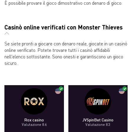
È possibile provare il gioco dimostrativo con denaro di gioco.
Casinò online verificati con Monster Thieves
Se siete pronti a giocare con denaro reale, giocate in un casinò
online verificato. Potete trovare tutti i casinò affidabili
nell'elenco sottostante. Sono onesti e garantiscono un gioco
sicuro.
Rox casino
JVSpinBet Casino
Valutazione 8.6
Valutazione 8.3