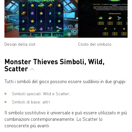
Design della slot
Costo del simbolo
Monster Thieves Simboli, Wild,
Scatter
Tutti i simboli del gioco possono essere suddivisi in due gruppi:
Simboli speciali: Wild e Scatter;
Simboli di base: altri.
Il simbolo sostitutivo è universale e può essere utilizzato in più
combinazioni contemporaneamente. Lo Scatter lo
conoscerete più avanti.