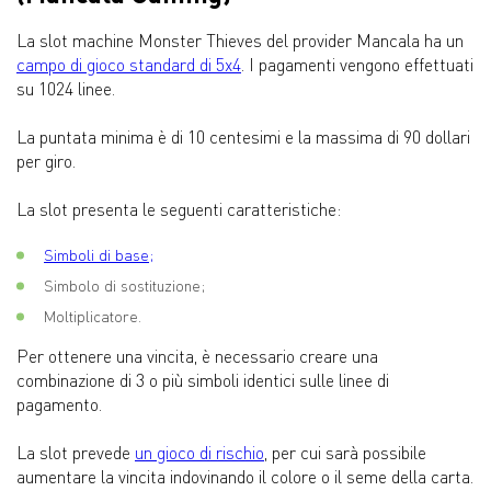
La slot machine Monster Thieves del provider Mancala ha un
campo di gioco standard di 5x4
. I pagamenti vengono effettuati
su 1024 linee.
La puntata minima è di 10 centesimi e la massima di 90 dollari
per giro.
La slot presenta le seguenti caratteristiche:
Simboli di base;
Simbolo di sostituzione;
Moltiplicatore.
Per ottenere una vincita, è necessario creare una
combinazione di 3 o più simboli identici sulle linee di
pagamento.
La slot prevede
un gioco di rischio
, per cui sarà possibile
aumentare la vincita indovinando il colore o il seme della carta.