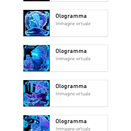
Ologramma
Immagine virtuale
Ologramma
Immagine virtuale
Ologramma
Immagine virtuale
Ologramma
Immagine virtuale