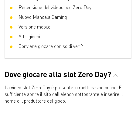
Recensione del videogioco Zero Day
Nuovo Mancala Gaming
Versione mobile
Altri giochi
Conviene giocare con soldi veri?
Dove giocare alla slot Zero Day?
La video slot Zero Day è presente in molti casinò online. È
sufficiente aprire il sito dall'elenco sottostante e inserire il
nome o il produttore del gioco.