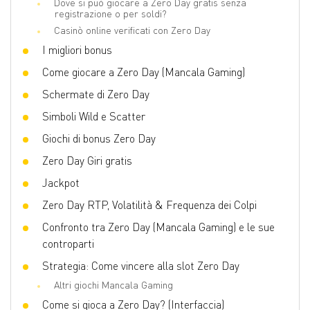
Dove si può giocare a Zero Day gratis senza
Scatter
Sì
registrazione o per soldi?
Doppio gioco
No
Casinò online verificati con Zero Day
I migliori bonus
Giochi bonus
Free Spins, Multiplier
Come giocare a Zero Day (Mancala Gaming)
Volatilità
High
Schermate di Zero Day
Slot 3D
No
Simboli Wild e Scatter
Respin
No
Giochi di bonus Zero Day
Giri gratis
Sì
Zero Day Giri gratis
Jackpot
Zero Day RTP, Volatilità & Frequenza dei Colpi
Confronto tra Zero Day (Mancala Gaming) e le sue
controparti
Strategia: Come vincere alla slot Zero Day
Altri giochi Mancala Gaming
Come si gioca a Zero Day? (Interfaccia)