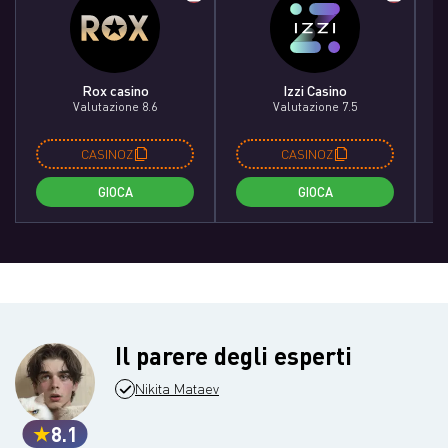
Rox casino
Izzi Casino
Valutazione 8.6
Valutazione 7.5
CASINOZ
CASINOZ
GIOCA
GIOCA
Il parere degli esperti
Nikita Mataev
8.1