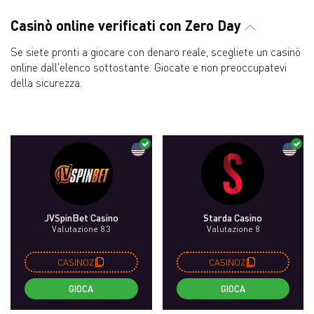
Casinò online verificati con Zero Day
Se siete pronti a giocare con denaro reale, scegliete un casinò
online dall'elenco sottostante. Giocate e non preoccupatevi
della sicurezza.
JVSpinBet Casino
Starda Casino
Valutazione 8.3
Valutazione 8
CASINOZ
CASINOZ
GIOCA
GIOCA