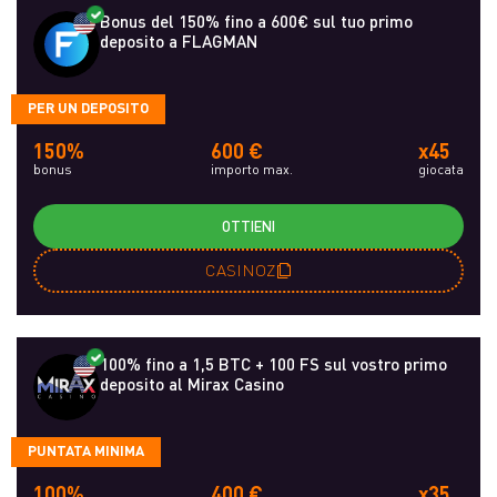
Bonus del 150% fino a 600€ sul tuo primo
deposito a FLAGMAN
PER UN DEPOSITO
150%
600 €
x45
bonus
importo max.
giocata
OTTIENI
CASINOZ
100% fino a 1,5 BTC + 100 FS sul vostro primo
deposito al Mirax Casino
PUNTATA MINIMA
100%
400 €
x35