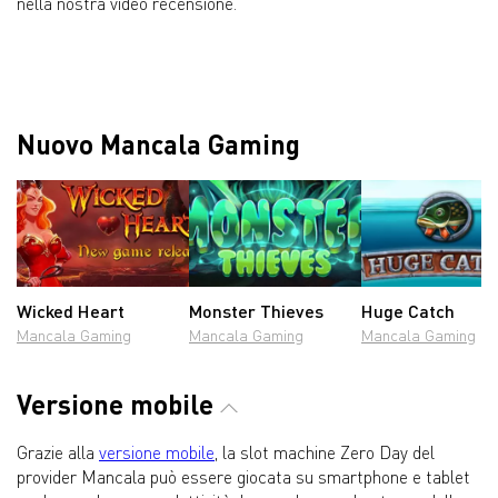
nella nostra video recensione.
Nuovo Mancala Gaming
Wicked Heart
Monster Thieves
Huge Catch
Mancala Gaming
Mancala Gaming
Mancala Gaming
Versione mobile
Grazie alla
versione mobile
, la slot machine Zero Day del
provider Mancala può essere giocata su smartphone e tablet