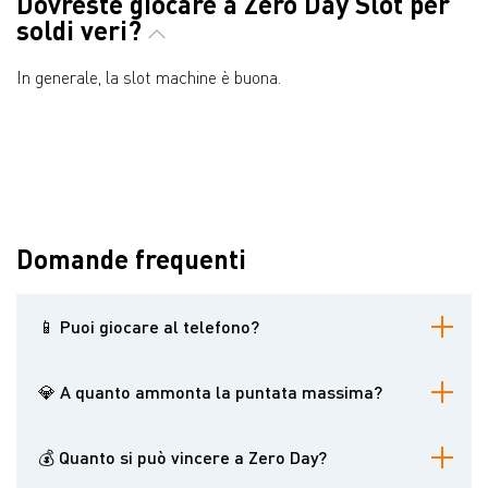
Dovreste giocare a Zero Day Slot per
soldi veri?
In generale, la slot machine è buona.
Domande frequenti
📱 Puoi giocare al telefono?
Sì, Zero Day ha una comoda versione mobile.
💎 A quanto ammonta la puntata massima?
La puntata massima è di 90 dollari.
💰 Quanto si può vincere a Zero Day?