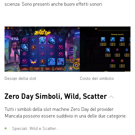
scienza. Sono presenti anche buoni effetti sonori.
Design della slot
Costo del simbolo
Zero Day Simboli, Wild, Scatter
Tutti i simboli della slot machine Zero Day del provider
Mancala possono essere suddivisi in una delle due categorie:
Speciali: Wild e Scatter;