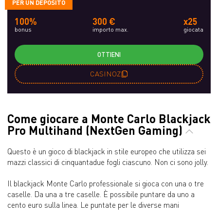
PER UN DEPOSITO
100%
300 €
x25
bonus
importo max.
giocata
OTTIENI
CASINOZ
Come giocare a Monte Carlo Blackjack
Pro Multihand (NextGen Gaming)
Questo è un gioco di blackjack in stile europeo che utilizza sei
mazzi classici di cinquantadue fogli ciascuno. Non ci sono jolly.
Il blackjack Monte Carlo professionale si gioca con una o tre
caselle. Da una a tre caselle. È possibile puntare da uno a
cento euro sulla linea. Le puntate per le diverse mani