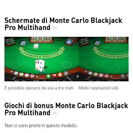
Schermate di Monte Carlo Blackjack
Pro Multihand
È possibile giocare da una a tre mani
Molte regolazioni utili
Giochi di bonus Monte Carlo Blackjack
Pro Multihand
Non ci sono premi in questo modello.