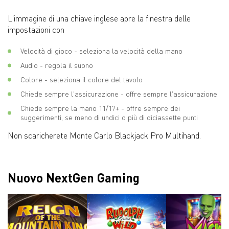
L'immagine di una chiave inglese apre la finestra delle
impostazioni con
Velocità di gioco - seleziona la velocità della mano
Audio - regola il suono
Colore - seleziona il colore del tavolo
Chiede sempre l'assicurazione - offre sempre l'assicurazione
Chiede sempre la mano 11/17+ - offre sempre dei
suggerimenti, se meno di undici o più di diciassette punti
Non scaricherete Monte Carlo Blackjack Pro Multihand.
Nuovo NextGen Gaming