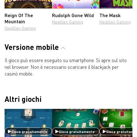
Reign Of The
Rudolph Gone Wild
The Mask
Mountain
NextGen Gaming
NextGen Gaming
NextGen Gaming
Versione mobile
Il gioco può essere eseguito su smartphone. Si apre sul sito
nel browser. Non è necessario scaricare il blackjack per
casinò mobile.
Altri giochi
Gioca gratuitamente
Gioca gratuitamente
Gioca gratuitame