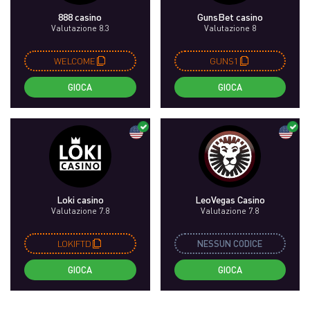
888 casino
GunsBet casino
Valutazione 8.3
Valutazione 8
WELCOME
GUNS1
GIOCA
GIOCA
Loki casino
LeoVegas Casino
Valutazione 7.8
Valutazione 7.8
LOKIFTD
NESSUN CODICE
GIOCA
GIOCA