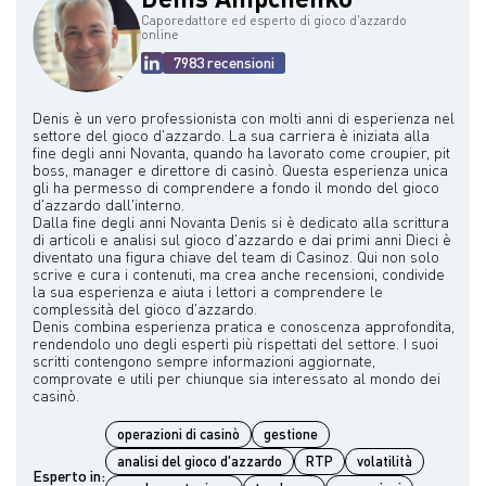
Caporedattore ed esperto di gioco d'azzardo
online
7983 recensioni
Denis è un vero professionista con molti anni di esperienza nel
settore del gioco d'azzardo. La sua carriera è iniziata alla
fine degli anni Novanta, quando ha lavorato come croupier, pit
boss, manager e direttore di casinò. Questa esperienza unica
gli ha permesso di comprendere a fondo il mondo del gioco
d'azzardo dall'interno.
Dalla fine degli anni Novanta Denis si è dedicato alla scrittura
di articoli e analisi sul gioco d'azzardo e dai primi anni Dieci è
diventato una figura chiave del team di Casinoz. Qui non solo
scrive e cura i contenuti, ma crea anche recensioni, condivide
la sua esperienza e aiuta i lettori a comprendere le
complessità del gioco d'azzardo.
Denis combina esperienza pratica e conoscenza approfondita,
rendendolo uno degli esperti più rispettati del settore. I suoi
scritti contengono sempre informazioni aggiornate,
comprovate e utili per chiunque sia interessato al mondo dei
operazioni di casinò
gestione
analisi del gioco d'azzardo
RTP
volatilità
Esperto in: