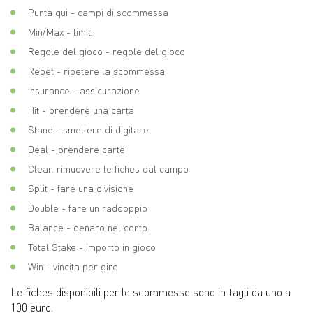
Punta qui - campi di scommessa
Min/Max - limiti
Regole del gioco - regole del gioco
Rebet - ripetere la scommessa
Insurance - assicurazione
Hit - prendere una carta
Stand - smettere di digitare
Deal - prendere carte
Clear. rimuovere le fiches dal campo
Split - fare una divisione
Double - fare un raddoppio
Balance - denaro nel conto
Total Stake - importo in gioco
Win - vincita per giro
Le fiches disponibili per le scommesse sono in tagli da uno a
100 euro.