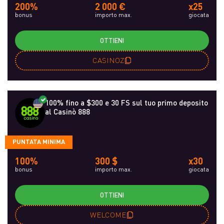
200%
2 000 €
x25
bonus
importo max.
giocata
OTTIENI
CASINOZ
100% fino a $300 e 30 FS sul tuo primo deposito
al Casinò 888
PUNTATA MINIMA
100%
300 $
x30
bonus
importo max.
giocata
OTTIENI
WELCOME