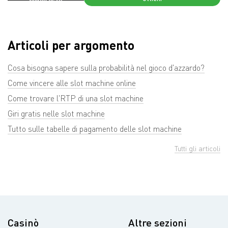
Articoli per argomento
Cosa bisogna sapere sulla probabilità nel gioco d'azzardo?
Come vincere alle slot machine online
Come trovare l'RTP di una slot machine
Giri gratis nelle slot machine
Tutto sulle tabelle di pagamento delle slot machine
Tutti gli articoli
Casinò
Altre sezioni