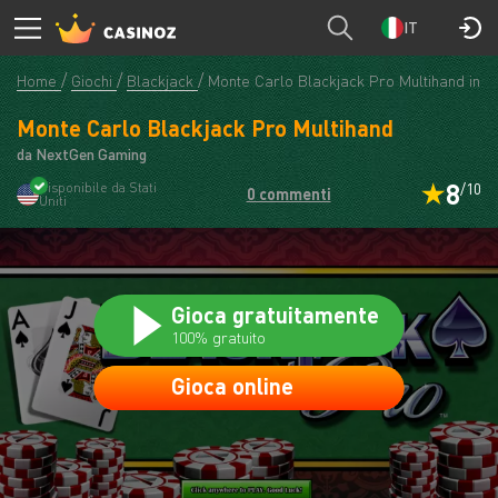
CASINOZ
GIOCA
IT
Home
Giochi
Blackjack
Monte Carlo Blackjack Pro Multihand in Ita
Monte Carlo Blackjack Pro Multihand
da NextGen Gaming
8
Disponibile da Stati
/10
0 commenti
Uniti
Gioca gratuitamente
100% gratuito
Gioca online