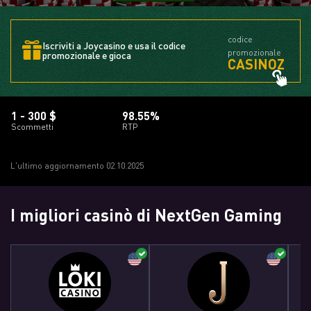
codice
Iscriviti a Joycasino e usa il codice
promozionale
promozionale e gioca
CASINOZ
1 - 300 $
98.55%
Scommetti
RTP
L'ultimo aggiornamento 02.10.2025
I migliori casinò di NextGen Gaming