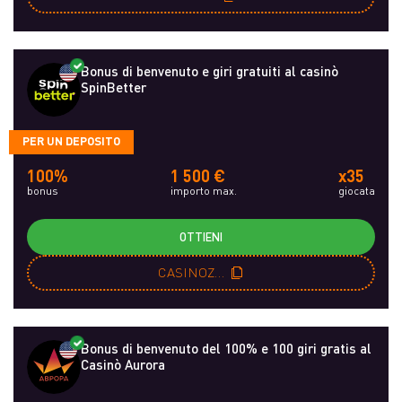
Bonus di benvenuto e giri gratuiti al casinò
SpinBetter
PER UN DEPOSITO
100%
1 500 €
x35
bonus
importo max.
giocata
OTTIENI
CASINOZRU
Bonus di benvenuto del 100% e 100 giri gratis al
Casinò Aurora