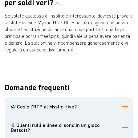
per soldi veri?
Se volete qualcosa di insolito e interessante, dovreste provare
la slot machine Mystic Hive. Gli esperti ritengono che possa
placare l'eccitazione durante una lunga partita. Il guadagno
principale porta i freespins, quindi vale la pena avere pazienza
e denaro. La slot online vi ricompenserà generosamente e vi
regalerà un sacco di divertimento.
Domande frequenti
🍉 Cos'è l'RTP al Mystic Hive?
Il tasso di rendimento per il giocatore è del 96,13%.
☣️ Quanti rulli e linee ci sono in un gioco
Betsoft?