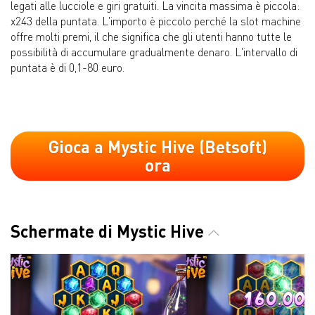
legati alle lucciole e giri gratuiti. La vincita massima è piccola:
x243 della puntata. L'importo è piccolo perché la slot machine
offre molti premi, il che significa che gli utenti hanno tutte le
possibilità di accumulare gradualmente denaro. L'intervallo di
puntata è di 0,1-80 euro.
Gioca a Mystic Hive (Betsoft)
ora
Schermate di Mystic Hive