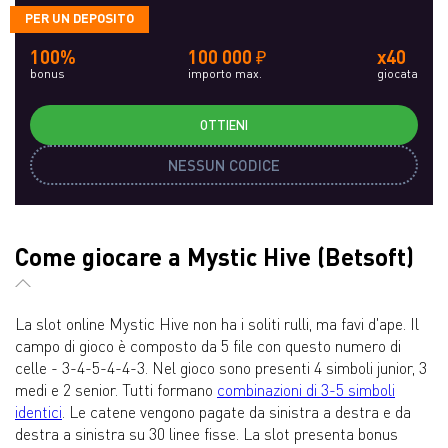
PER UN DEPOSITO
100%
100 000 ₽
x40
bonus
importo max.
giocata
OTTIENI
NESSUN CODICE
Come giocare a Mystic Hive (Betsoft)
La slot online Mystic Hive non ha i soliti rulli, ma favi d'ape. Il
campo di gioco è composto da 5 file con questo numero di
celle - 3-4-5-4-4-3. Nel gioco sono presenti 4 simboli junior, 3
medi e 2 senior. Tutti formano
combinazioni di 3-5 simboli
identici
. Le catene vengono pagate da sinistra a destra e da
destra a sinistra su 30 linee fisse. La slot presenta bonus