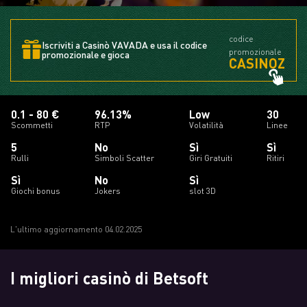
codice
Iscriviti a Casinò VAVADA e usa il codice
promozionale
promozionale e gioca
CASINOZ
0.1 - 80 €
96.13%
Low
30
Scommetti
RTP
Volatilità
Linee
5
No
Sì
Sì
Rulli
Simboli Scatter
Giri Gratuiti
Ritiri
Sì
No
Sì
Giochi bonus
Jokers
slot 3D
L'ultimo aggiornamento 04.02.2025
I migliori casinò di Betsoft