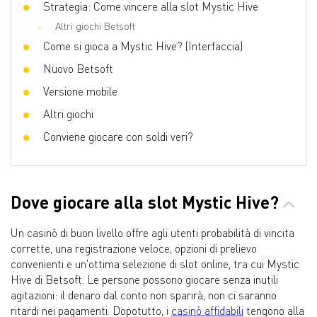
Strategia: Come vincere alla slot Mystic Hive
Altri giochi Betsoft
Come si gioca a Mystic Hive? (Interfaccia)
Nuovo Betsoft
Versione mobile
Altri giochi
Conviene giocare con soldi veri?
Dove giocare alla slot Mystic Hive?
Un casinò di buon livello offre agli utenti probabilità di vincita
corrette, una registrazione veloce, opzioni di prelievo
convenienti e un'ottima selezione di slot online, tra cui Mystic
Hive di Betsoft. Le persone possono giocare senza inutili
agitazioni: il denaro dal conto non sparirà, non ci saranno
ritardi nei pagamenti. Dopotutto, i
casinò affidabili
tengono alla