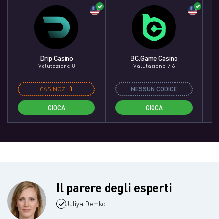
Drip Casino
BC.Game Casino
Valutazione 8
Valutazione 7.6
CASINOZ
NESSUN CODICE
GIOCA
GIOCA
Il parere degli esperti
Juliya Demko