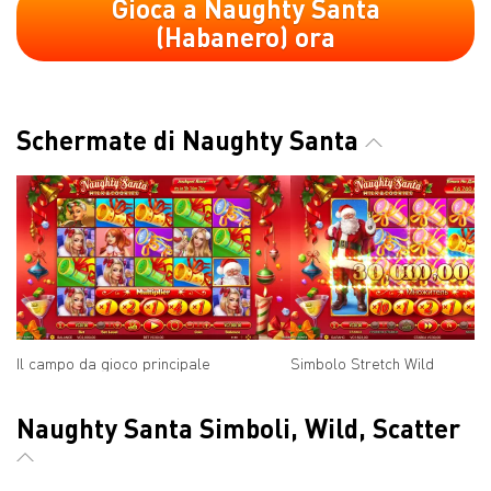
Gioca a Naughty Santa
(Habanero) ora
Schermate di Naughty Santa
Il campo da gioco principale
Simbolo Stretch Wild
Naughty Santa Simboli, Wild, Scatter