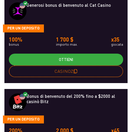
Generosi bonus di benvenuto al Cat Casino
PER UN DEPOSITO
100%
1 700 $
x35
bonus
importo max.
giocata
OTTIENI
CASINOZ
Bonus di benvenuto del 200% fino a $2000 al
casinò Bitz
PER UN DEPOSITO
200%
2 000 $
x45