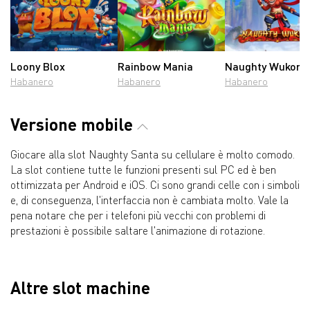
Loony Blox
Rainbow Mania
Naughty Wukong
Habanero
Habanero
Habanero
Versione mobile
Giocare alla slot Naughty Santa su cellulare è molto comodo.
La slot contiene tutte le funzioni presenti sul PC ed è ben
ottimizzata per Android e iOS. Ci sono grandi celle con i simboli
e, di conseguenza, l'interfaccia non è cambiata molto. Vale la
pena notare che per i telefoni più vecchi con problemi di
prestazioni è possibile saltare l'animazione di rotazione.
Altre slot machine