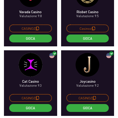
Vavada Casino
Riobet Casino
Valutazione 9.8
Valutazione 9.5
CASINOZ
Casinoz
GIOCA
GIOCA
Cat Casino
Joycasino
Valutazione 9.3
Valutazione 9.2
CASINOZ
CASINOZ
GIOCA
GIOCA