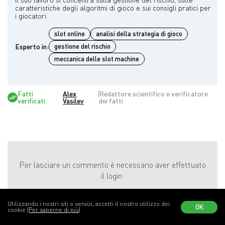
caratteristiche degli algoritmi di gioco e sui consigli pratici per
slot online
analisi della strategia di gioco
Esperto in:
gestione del rischio
meccanica delle slot machine
Fatti
Alex
Redattore scientifico e verificatore
verificati
Vasilev
dei fatti
Per lasciare un commento è necessario aver effettuato
il login:
ACCEDI
REGISTRATI
Utilizzando i nostri siti o servizi, accetti il nostro utilizzo dei
OK
cookie
(Per saperne di più)