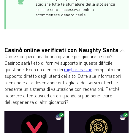
studiare tutte le sfumature della slot senza
rischi e solo successivamente a
scommettere denaro reale.
Casinò online verificati con Naughty Santa
Come scegliere una buona opzione per giocare a soldi?
Casinoz sarà lieto di fornirvi supporto in questa difficile
questione. Ecco un elenco dei
migliori casinò
compilato con il
supporto diretto degli utenti del sito. Oltre alle informazioni
tecniche e alla descrizione dettagliata dei servizi offerti, è
presente un sistema di valutazione con recensioni. Perché
ricorrere a tentativi ed errori quando si può beneficiare
dell'esperienza di altri giocatori?