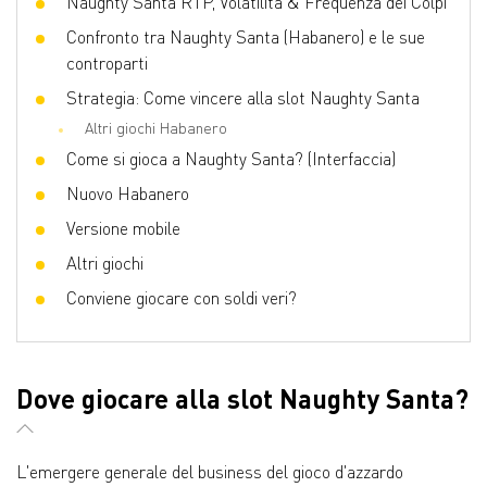
Naughty Santa RTP, Volatilità & Frequenza dei Colpi
Confronto tra Naughty Santa (Habanero) e le sue
controparti
Strategia: Come vincere alla slot Naughty Santa
Altri giochi Habanero
Come si gioca a Naughty Santa? (Interfaccia)
Nuovo Habanero
Versione mobile
Altri giochi
Conviene giocare con soldi veri?
Dove giocare alla slot Naughty Santa?
L'emergere generale del business del gioco d'azzardo