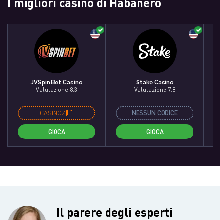
I migliori casinò di Habanero
JVSpinBet Casino
Stake Casino
Valutazione 8.3
Valutazione 7.8
CASINOZ
NESSUN CODICE
GIOCA
GIOCA
Il parere degli esperti