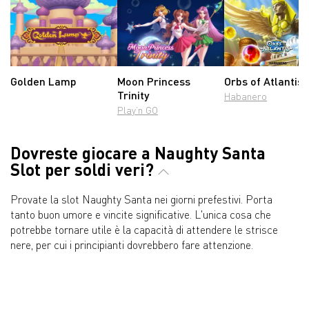
Golden Lamp
Moon Princess
Orbs of Atlantis
Trinity
Habanero
Play’n GO
Dovreste giocare a Naughty Santa
Slot per soldi veri?
Provate la slot Naughty Santa nei giorni prefestivi. Porta
tanto buon umore e vincite significative. L'unica cosa che
potrebbe tornare utile è la capacità di attendere le strisce
nere, per cui i principianti dovrebbero fare attenzione.