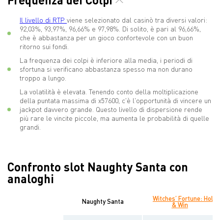
Il livello di RTP
viene selezionato dal casinò tra diversi valori:
92,03%, 93,97%, 96,66% e 97,98%. Di solito, è pari al 96,66%,
che è abbastanza per un gioco confortevole con un buon
ritorno sui fondi.
La frequenza dei colpi è inferiore alla media, i periodi di
sfortuna si verificano abbastanza spesso ma non durano
troppo a lungo.
La volatilità è elevata. Tenendo conto della moltiplicazione
della puntata massima di x57600, c'è l'opportunità di vincere un
jackpot davvero grande. Questo livello di dispersione rende
più rare le vincite piccole, ma aumenta le probabilità di quelle
grandi.
Confronto slot Naughty Santa con
analoghi
Witches’ Fortune: Hold
Naughty Santa
& Win