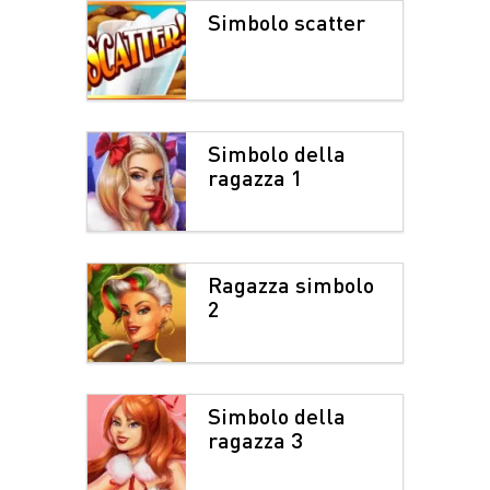
Simbolo scatter
Simbolo della
ragazza 1
Ragazza simbolo
2
Simbolo della
ragazza 3