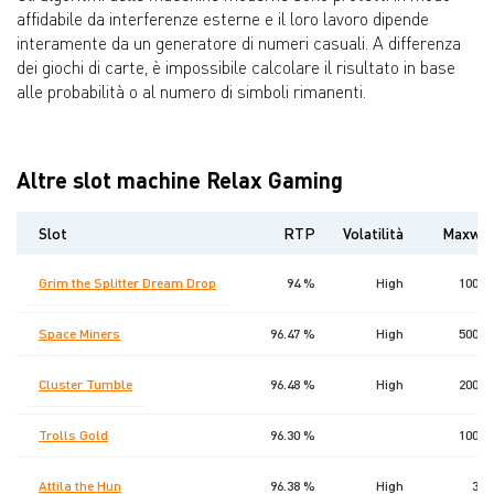
affidabile da interferenze esterne e il loro lavoro dipende
interamente da un generatore di numeri casuali. A differenza
dei giochi di carte, è impossibile calcolare il risultato in base
alle probabilità o al numero di simboli rimanenti.
Altre slot machine Relax Gaming
Slot
RTP
Volatilità
Maxwin
Grim the Splitter Dream Drop
94 %
High
10000
Space Miners
96.47 %
High
50000
Cluster Tumble
96.48 %
High
20000
Trolls Gold
96.30 %
10000
Attila the Hun
96.38 %
High
300