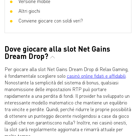
Versione mobile
Altri giochi
Conviene giocare con soldi veri?
Dove giocare alla slot Net Gains
Dream Drop?
Per giocare alla slot Net Gains Dream Drop di Relax Gaming,
è fondamentale scegliere solo
casinò online fidati e affidabili
.
Nonostante la semplicità del sistema di bonus, qualsiasi
manomissione delle impostazioni RTP può portare
rapidamente a una perdita di fondi. Il provider ha sviluppato un
interessante modello matematico che mantiene un equilibrio
tra vincite e perdite. Quindi, perché ridurre le proprie possibilità
di ottenere un punteggio decente rivolgendosi a case da gioco
illegali che non garantiscono nulla? Inoltre, nei casinò onesti,
la slot sarà regolarmente aggiornata e rimarrà attuale per
molto tempo.