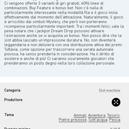
Ci vengono offerte 3 varianti di giri gratuiti, 4096 linee di
combinazioni, Buy Feature e bonus bet. Non c'è nulla di
particolarmente interessante nella modalità fila e il gioco inizia
effettivamente dal momento dell'attivazione. Naturalmente, il gioco
è arricchito dai simboli Mystery, che però non porteranno
ricompense particolarmente importanti. Tra i momenti felici, vale la
pena notare che i jackpot Dream Drop possono attivare
l'estrazione anche se si acquista un bonus. Non posso dire che la
slot abbia lasciato un'impressione duratura. No, non diventerà
leggendaria e non delizierà con una distribuzione attiva dei premi.
Tuttavia, come opzione per trascorrere una serata autunnale
piovosa, ha senso prenderla in considerazione. Ha il diritto di
esistere e anche di più! Ci saranno sicuramente giocatori che
prenderanno un posto degno nella loro collezione personale.
Categoria
Slot machine
Produttore
Tema
Animali
Avventura
Tesoro
,
,
,
Pietre preziose
Sott'acqua
Pesca
,
,
Puntata minima
0.20 $