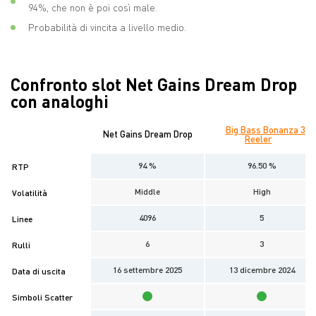
94%, che non è poi così male.
Probabilità di vincita a livello medio.
Confronto slot Net Gains Dream Drop
con analoghi
Big Bass Bonanza 3
Net Gains Dream Drop
Reeler
94 %
96.50 %
RTP
Middle
High
Volatilità
4096
5
Linee
6
3
Rulli
16 settembre 2025
13 dicembre 2024
Data di uscita
Simboli Scatter