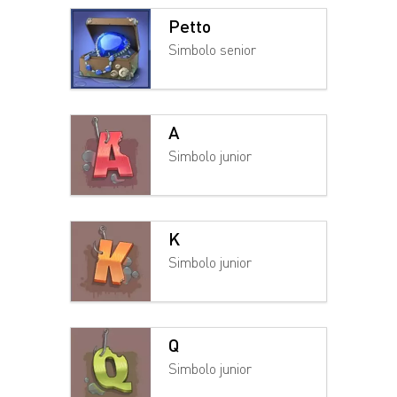
Petto
Simbolo senior
A
Simbolo junior
K
Simbolo junior
Q
Simbolo junior