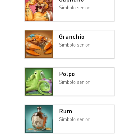
Simbolo senior
Granchio
Simbolo senior
Polpo
Simbolo senior
Rum
Simbolo senior