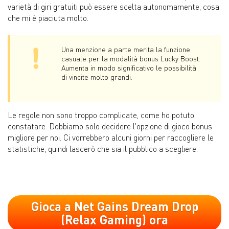
varietà di giri gratuiti può essere scelta autonomamente, cosa
che mi è piaciuta molto.
Una menzione a parte merita la funzione
casuale per la modalità bonus Lucky Boost.
Aumenta in modo significativo le possibilità
di vincite molto grandi.
Le regole non sono troppo complicate, come ho potuto
constatare. Dobbiamo solo decidere l'opzione di gioco bonus
migliore per noi. Ci vorrebbero alcuni giorni per raccogliere le
statistiche, quindi lascerò che sia il pubblico a scegliere.
Gioca a Net Gains Dream Drop
(Relax Gaming) ora