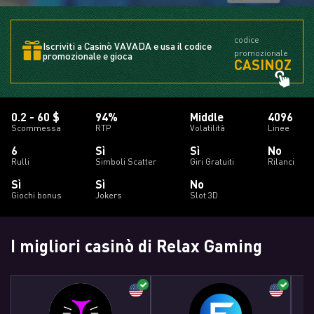
codice
Iscriviti a Casinò VAVADA e usa il codice
promozionale
promozionale e gioca
CASINOZ
0.2 - 60 $
94%
Middle
4096
Scommessa
RTP
Volatilità
Linee
6
Sì
Sì
No
Rulli
Simboli Scatter
Giri Gratuiti
Rilanci
Sì
Sì
No
Giochi bonus
Jokers
Slot 3D
I migliori casinò di Relax Gaming