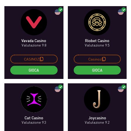
Vavada Casino
Riobet Casino
Valutazione 9.8
Valutazione 9.5
CASINOZ
Casinoz
GIOCA
GIOCA
Cat Casino
Joycasino
Valutazione 9.3
Valutazione 9.2