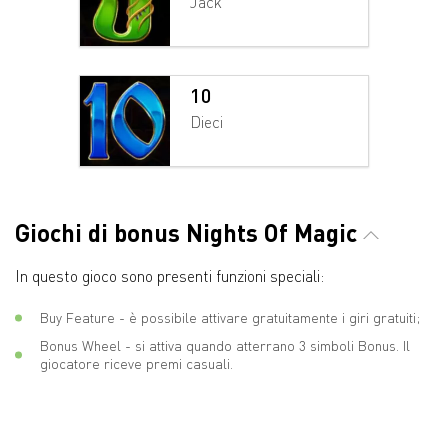
Jack
10
Dieci
Giochi di bonus Nights Of Magic
In questo gioco sono presenti funzioni speciali:
Buy Feature - è possibile attivare gratuitamente i giri gratuiti;
Bonus Wheel - si attiva quando atterrano 3 simboli Bonus. Il
giocatore riceve premi casuali.