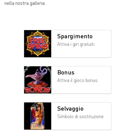
nella nostra galleria.
Spargimento
Attiva i giri gratuiti
Bonus
Attiva il gioco bonus
Selvaggio
Simbolo di sostituzione