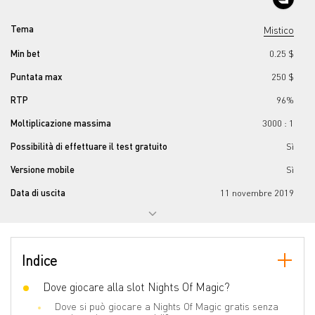
Tema
Mistico
Min bet
0.25 $
Puntata max
250 $
RTP
96%
Moltiplicazione massima
3000 : 1
Possibilità di effettuare il test gratuito
Sì
Versione mobile
Sì
Data di uscita
11 novembre 2019
Jackpot progressivo
No
Numero di rulli
5
Indice
Numero di linee
25
Joker wild
Dove giocare alla slot Nights Of Magic?
Sì
Dove si può giocare a Nights Of Magic gratis senza
Scatter
Sì