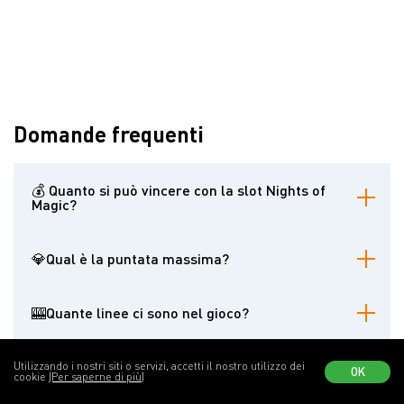
Domande frequenti
💰 Quanto si può vincere con la slot Nights of
Magic?
La vincita massima è di 3.000 scommesse.
💎Qual è la puntata massima?
La puntata massima è di 250 dollari.
🎰Quante linee ci sono nel gioco?
La slot Nights of Magic presenta 25 linee di puntata.
Utilizzando i nostri siti o servizi, accetti il nostro utilizzo dei
OK
cookie
(Per saperne di più)
Vantaggi
Svantaggi