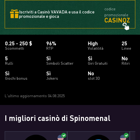
codice
Iscriviti a Casinò VAVADA e usa il codice
promozionale
promozionale e gioca
CASINOZ
0.25 - 250 $
96%
High
25
Scommetti
RTP
Volatilità
Linee
5
Sì
Sì
No
Rulli
Simboli Scatter
Giri Gratuiti
Ritiri
Sì
Sì
No
Giochi bonus
Jokers
slot 3D
L'ultimo aggiornamento 04.08.2025
I migliori casinò di Spinomenal