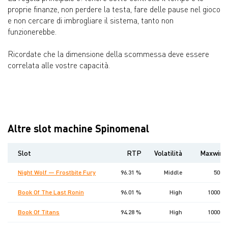
proprie finanze, non perdere la testa, fare delle pause nel gioco
e non cercare di imbrogliare il sistema, tanto non
funzionerebbe.
Ricordate che la dimensione della scommessa deve essere
correlata alle vostre capacità.
Altre slot machine Spinomenal
Slot
RTP
Volatilità
Maxwin
Night Wolf — Frostbite Fury
96.31 %
Middle
500
Book Of The Last Ronin
96.01 %
High
10000
Book Of Titans
94.28 %
High
10000