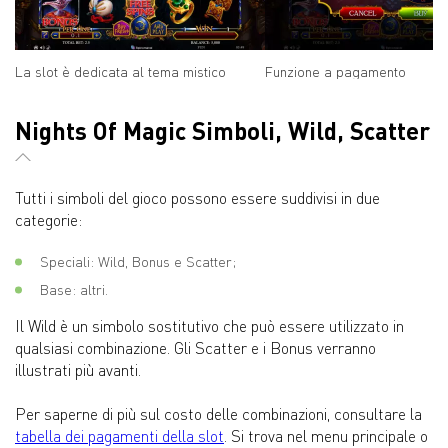
La slot è dedicata al tema mistico
Funzione a pagamento
Nights Of Magic Simboli, Wild, Scatter
Tutti i simboli del gioco possono essere suddivisi in due
categorie:
Speciali: Wild, Bonus e Scatter;
Base: altri.
Il Wild è un simbolo sostitutivo che può essere utilizzato in
qualsiasi combinazione. Gli Scatter e i Bonus verranno
illustrati più avanti.
Per saperne di più sul costo delle combinazioni, consultare la
tabella dei pagamenti della slot
. Si trova nel menu principale o