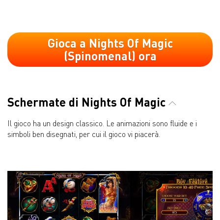
Gioca a Nights Of Magic
(Spinomenal) ora
Schermate di Nights Of Magic
Il gioco ha un design classico. Le animazioni sono fluide e i
simboli ben disegnati, per cui il gioco vi piacerà.