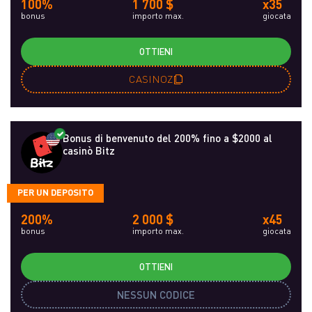
100%
1 700 $
x35
bonus
importo max.
giocata
OTTIENI
CASINOZ
Bonus di benvenuto del 200% fino a $2000 al
casinò Bitz
PER UN DEPOSITO
200%
2 000 $
x45
bonus
importo max.
giocata
OTTIENI
NESSUN CODICE