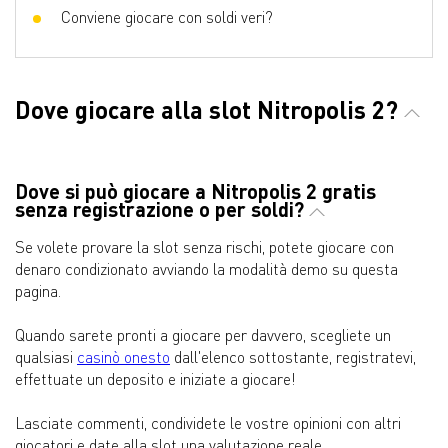
Conviene giocare con soldi veri?
Dove giocare alla slot Nitropolis 2?
Dove si può giocare a Nitropolis 2 gratis
senza registrazione o per soldi?
Se volete provare la slot senza rischi, potete giocare con
denaro condizionato avviando la modalità demo su questa
pagina.
Quando sarete pronti a giocare per davvero, scegliete un
qualsiasi
casinò onesto
dall'elenco sottostante, registratevi,
effettuate un deposito e iniziate a giocare!
Lasciate commenti, condividete le vostre opinioni con altri
giocatori e date alla slot una valutazione reale.