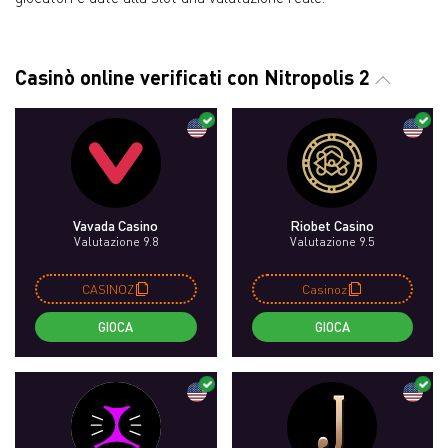
Casinò online verificati con Nitropolis 2
Vavada Casino
Riobet Casino
Valutazione 9.8
Valutazione 9.5
CASINOZ
Casinoz
GIOCA
GIOCA