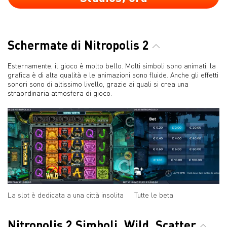
Schermate di Nitropolis 2
Esternamente, il gioco è molto bello. Molti simboli sono animati, la
grafica è di alta qualità e le animazioni sono fluide. Anche gli effetti
sonori sono di altissimo livello, grazie ai quali si crea una
straordinaria atmosfera di gioco.
La slot è dedicata a una città insolita
Tutte le beta
Nitropolis 2 Simboli, Wild, Scatter