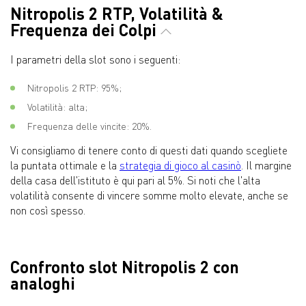
Nitropolis 2 RTP, Volatilità &
Frequenza dei Colpi
I parametri della slot sono i seguenti:
Nitropolis 2 RTP: 95%;
Volatilità: alta;
Frequenza delle vincite: 20%.
Vi consigliamo di tenere conto di questi dati quando scegliete
la puntata ottimale e la
strategia di gioco al casinò
. Il margine
della casa dell'istituto è qui pari al 5%. Si noti che l'alta
volatilità consente di vincere somme molto elevate, anche se
non così spesso.
Confronto slot Nitropolis 2 con
analoghi