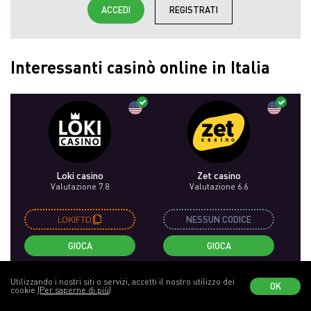
ACCEDI
REGISTRATI
Interessanti casinò online in Italia
Loki casino
Zet casino
Valutazione 7.8
Valutazione 6.6
LOKIFTD
NESSUN CODICE
GIOCA
GIOCA
Utilizzando i nostri siti o servizi, accetti il nostro utilizzo dei
OK
cookie
(Per saperne di più)