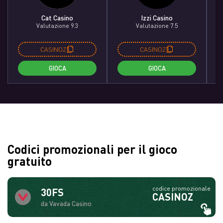
Cat Casino
Izzi Casino
Valutazione 9.3
Valutazione 7.5
CASINOZ
CASINOZ
GIOCA
GIOCA
Codici promozionali per il gioco
gratuito
codice promozionale
30FS
CASINOZ
da Vavada Casino