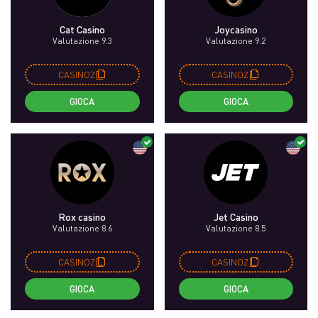
Cat Casino
Joycasino
Valutazione 9.3
Valutazione 9.2
CASINOZ
CASINOZ
GIOCA
GIOCA
Rox casino
Jet Casino
Valutazione 8.6
Valutazione 8.5
CASINOZ
CASINOZ
GIOCA
GIOCA