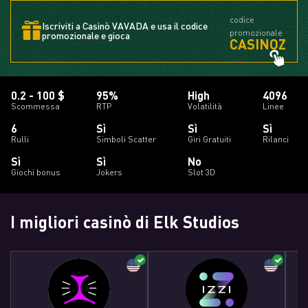
codice
Iscriviti a Casinò VAVADA e usa il codice
promozionale
promozionale e gioca
CASINOZ
0.2 - 100 $
95%
High
4096
Scommessa
RTP
Volatilità
Linee
6
Sì
Sì
Sì
Rulli
Simboli Scatter
Giri Gratuiti
Rilanci
Sì
Sì
No
Giochi bonus
Jokers
Slot 3D
I migliori casinò di Elk Studios