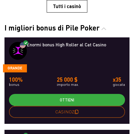
Tutti i casinò
I migliori bonus di Pile Poker
Enormi bonus High Roller al Cat Casino
GRANDE
100%
25 000 $
x35
bonus
importo max.
giocata
OTTIENI
CASINOZ