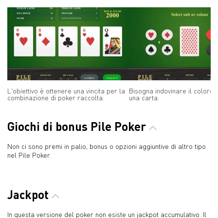
L'obiettivo è ottenere una vincita per la
Bisogna indovinare il colore o
combinazione di poker raccolta.
una carta.
Giochi di bonus Pile Poker
Non ci sono premi in palio, bonus o opzioni aggiuntive di altro tipo
nel Pile Poker.
Jackpot
In questa versione del poker non esiste un jackpot accumulativo. Il