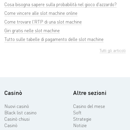
Cosa bisogna sapere sulla probabilità nel gioco d'azzardo?
Come vincere alle slot machine online
Come trovare l'RTP di una slot machine
Giri gratis nelle slot machine
Tutto sulle tabelle di pagamento delle slot machine
Tutti gli articoli
Casinò
Altre sezioni
Nuovi casinò
Casino del mese
Black list casino
Soft
Casinò chiusi
Strategie
Casinò
Notizie