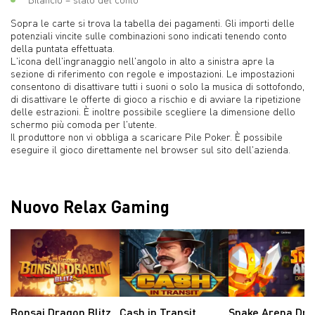
Sopra le carte si trova la tabella dei pagamenti. Gli importi delle
potenziali vincite sulle combinazioni sono indicati tenendo conto
della puntata effettuata.
L'icona dell'ingranaggio nell'angolo in alto a sinistra apre la
sezione di riferimento con regole e impostazioni. Le impostazioni
consentono di disattivare tutti i suoni o solo la musica di sottofondo,
di disattivare le offerte di gioco a rischio e di avviare la ripetizione
delle estrazioni. È inoltre possibile scegliere la dimensione dello
schermo più comoda per l'utente.
Il produttore non vi obbliga a scaricare Pile Poker. È possibile
eseguire il gioco direttamente nel browser sul sito dell'azienda.
Nuovo Relax Gaming
Bonsai Dragon Blitz
Cash in Transit
Snake Arena Dr