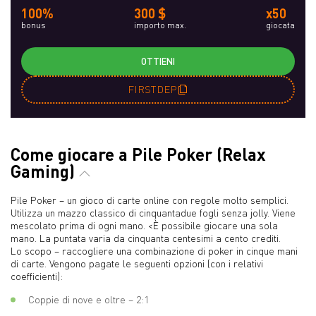
100%
300 $
x50
bonus
importo max.
giocata
OTTIENI
FIRSTDEP
Come giocare a Pile Poker (Relax
Gaming)
Pile Poker – un gioco di carte online con regole molto semplici.
Utilizza un mazzo classico di cinquantadue fogli senza jolly. Viene
mescolato prima di ogni mano. <È possibile giocare una sola
mano. La puntata varia da cinquanta centesimi a cento crediti.
Lo scopo – raccogliere una combinazione di poker in cinque mani
di carte. Vengono pagate le seguenti opzioni (con i relativi
coefficienti):
Coppie di nove e oltre – 2:1