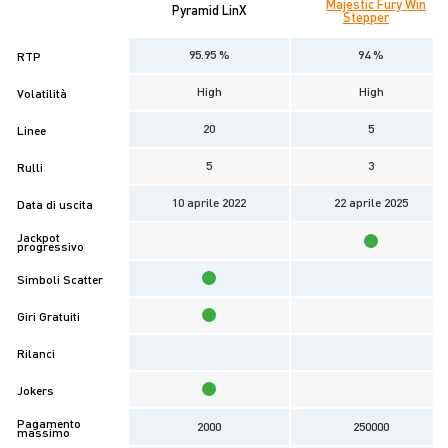
Majestic Fury Win
Pyramid LinX
Stepper
95.95 %
94 %
RTP
High
High
Volatilità
20
5
Linee
5
3
Rulli
10 aprile 2022
22 aprile 2025
Data di uscita
Jackpot
progressivo
Simboli Scatter
Giri Gratuiti
Rilanci
Jokers
Pagamento
2000
250000
massimo