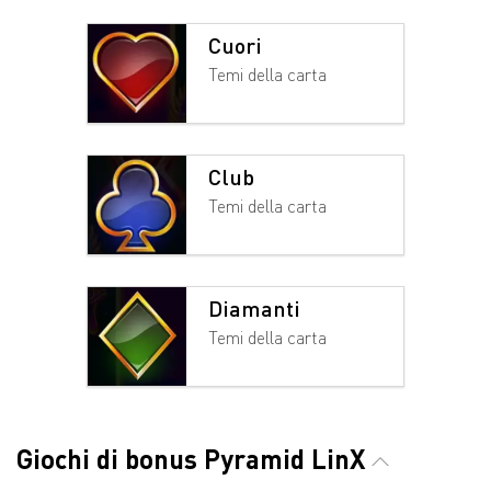
Cuori
Temi della carta
Club
Temi della carta
Diamanti
Temi della carta
Giochi di bonus Pyramid LinX