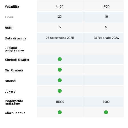
High
High
Volatilità
20
10
Linee
5
5
Rulli
23 settembre 2025
26 febbraio 2024
Data di uscita
Jackpot
progressivo
Simboli Scatter
Giri Gratuiti
Rilanci
Jokers
Pagamento
15000
3000
massimo
Giochi bonus