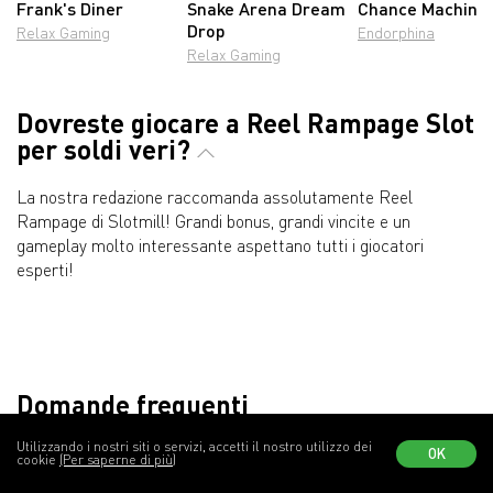
Frank's Diner
Snake Arena Dream
Chance Machine
Drop
Relax Gaming
Endorphina
Relax Gaming
Dovreste giocare a Reel Rampage Slot
per soldi veri?
La nostra redazione raccomanda assolutamente Reel
Rampage di Slotmill! Grandi bonus, grandi vincite e un
gameplay molto interessante aspettano tutti i giocatori
esperti!
Domande frequenti
Utilizzando i nostri siti o servizi, accetti il nostro utilizzo dei
OK
cookie
(Per saperne di più)
💰 Qual è la puntata massima della slot Reel
Rampage?