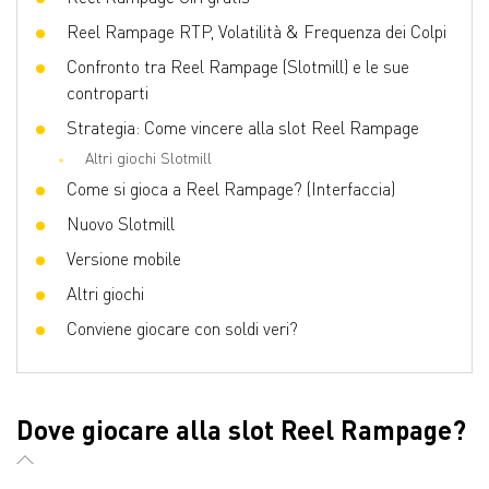
Giri gratis
Sì
Reel Rampage RTP, Volatilità & Frequenza dei Colpi
Confronto tra Reel Rampage (Slotmill) e le sue
controparti
Strategia: Come vincere alla slot Reel Rampage
Altri giochi Slotmill
Come si gioca a Reel Rampage? (Interfaccia)
Nuovo Slotmill
Versione mobile
Altri giochi
Conviene giocare con soldi veri?
Dove giocare alla slot Reel Rampage?