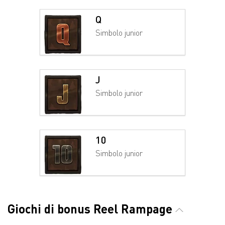
Q
Simbolo junior
J
Simbolo junior
10
Simbolo junior
Giochi di bonus Reel Rampage