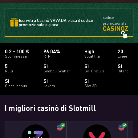
codice
Iscriviti a Casinò VAVADA e usa il codice
promozionale
promozionale e gioca
CASINOZ
0.2 - 100 €
96.04%
High
20
Scommessa
RTP
Volatilità
Linee
5
Sì
Sì
Sì
Rulli
Simboli Scatter
Giri Gratuiti
Rilanci
Sì
Sì
Sì
Giochi bonus
Jokers
Slot 3D
I migliori casinò di Slotmill