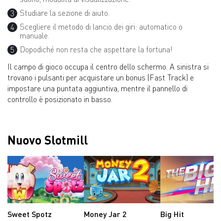
Studiare la sezione di aiuto.
Scegliere il metodo di lancio dei giri: automatico o
manuale.
Dopodiché non resta che aspettare la fortuna!
Il campo di gioco occupa il centro dello schermo. A sinistra si
trovano i pulsanti per acquistare un bonus (Fast Track) e
impostare una puntata aggiuntiva, mentre il pannello di
controllo è posizionato in basso.
Nuovo Slotmill
Sweet Spotz
Money Jar 2
Big Hit