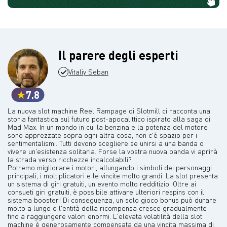
Il parere degli esperti
Vitaliy Seban
7.8
La nuova slot machine Reel Rampage di Slotmill ci racconta una
storia fantastica sul futuro post-apocalittico ispirato alla saga di
Mad Max. In un mondo in cui la benzina e la potenza del motore
sono apprezzate sopra ogni altra cosa, non c'è spazio per i
sentimentalismi. Tutti devono scegliere se unirsi a una banda o
vivere un'esistenza solitaria. Forse la vostra nuova banda vi aprirà
la strada verso ricchezze incalcolabili?
Potremo migliorare i motori, allungando i simboli dei personaggi
principali, i moltiplicatori e le vincite molto grandi. La slot presenta
un sistema di giri gratuiti, un evento molto redditizio. Oltre ai
consueti giri gratuiti, è possibile attivare ulteriori respins con il
sistema booster! Di conseguenza, un solo gioco bonus può durare
molto a lungo e l'entità della ricompensa cresce gradualmente
fino a raggiungere valori enormi. L'elevata volatilità della slot
machine è generosamente compensata da una vincita massima di