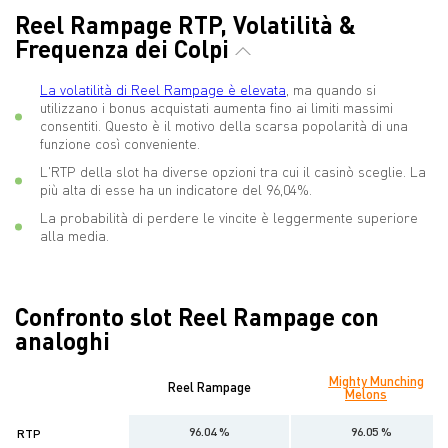
Reel Rampage RTP, Volatilità &
Frequenza dei Colpi
La volatilità di Reel Rampage è elevata
, ma quando si
utilizzano i bonus acquistati aumenta fino ai limiti massimi
consentiti. Questo è il motivo della scarsa popolarità di una
funzione così conveniente.
L'RTP della slot ha diverse opzioni tra cui il casinò sceglie. La
più alta di esse ha un indicatore del 96,04%.
La probabilità di perdere le vincite è leggermente superiore
alla media.
Confronto slot Reel Rampage con
analoghi
Mighty Munching
Reel Rampage
Melons
96.04 %
96.05 %
RTP