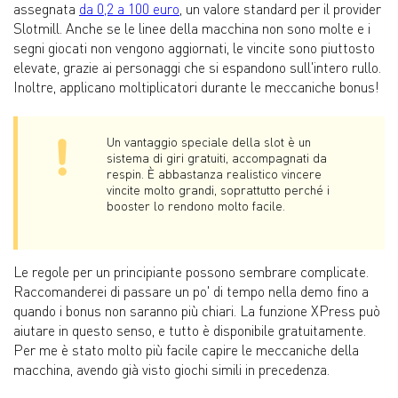
assegnata
da 0,2 a 100 euro
, un valore standard per il provider
Slotmill. Anche se le linee della macchina non sono molte e i
segni giocati non vengono aggiornati, le vincite sono piuttosto
elevate, grazie ai personaggi che si espandono sull'intero rullo.
Inoltre, applicano moltiplicatori durante le meccaniche bonus!
Un vantaggio speciale della slot è un
sistema di giri gratuiti, accompagnati da
respin. È abbastanza realistico vincere
vincite molto grandi, soprattutto perché i
booster lo rendono molto facile.
Le regole per un principiante possono sembrare complicate.
Raccomanderei di passare un po' di tempo nella demo fino a
quando i bonus non saranno più chiari. La funzione XPress può
aiutare in questo senso, e tutto è disponibile gratuitamente.
Per me è stato molto più facile capire le meccaniche della
macchina, avendo già visto giochi simili in precedenza.