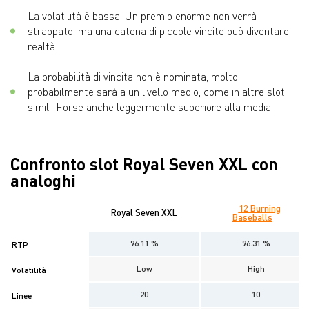
La volatilità è bassa. Un premio enorme non verrà
strappato, ma una catena di piccole vincite può diventare
realtà.
La probabilità di vincita non è nominata, molto
probabilmente sarà a un livello medio, come in altre slot
simili. Forse anche leggermente superiore alla media.
Confronto slot Royal Seven XXL con
analoghi
12 Burning
Royal Seven XXL
Baseballs
96.11 %
96.31 %
RTP
Low
High
Volatilità
20
10
Linee