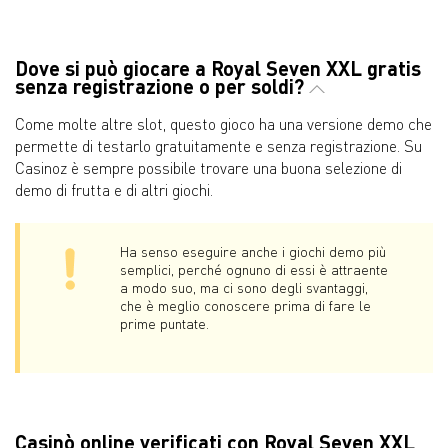
Dove si può giocare a Royal Seven XXL gratis
senza registrazione o per soldi?
Come molte altre slot, questo gioco ha una versione demo che
permette di testarlo gratuitamente e senza registrazione. Su
Casinoz è sempre possibile trovare una buona selezione di
demo di frutta e di altri giochi.
Ha senso eseguire anche i giochi demo più
semplici, perché ognuno di essi è attraente
a modo suo, ma ci sono degli svantaggi,
che è meglio conoscere prima di fare le
prime puntate.
Casinò online verificati con Royal Seven XXL