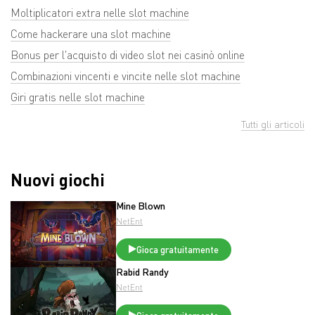
Moltiplicatori extra nelle slot machine
Come hackerare una slot machine
Bonus per l'acquisto di video slot nei casinò online
Combinazioni vincenti e vincite nelle slot machine
Giri gratis nelle slot machine
Tutti gli articoli
Nuovi giochi
Mine Blown
NetEnt
Gioca gratuitamente
Rabid Randy
NetEnt