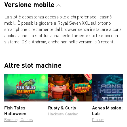
Versione mobile
La slot è abbastanza accessibile a chi preferisce i casinò
mobili. È possibile giocare a Royal Seven XXL sul proprio
smartphone direttamente dal browser senza installare alcuna
applicazione. La slot funziona perfettamente sui telefoni con
sistema iOS e Android, anche non nelle versioni più recenti.
Altre slot machine
Fish Tales
Rusty & Curly
Agnes Mission: W
Halloween
Lab
Hacksaw Gaming
Booming Games
Foxium