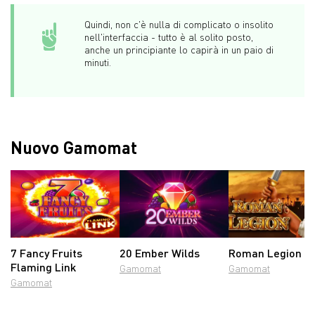
Quindi, non c'è nulla di complicato o insolito
nell'interfaccia - tutto è al solito posto,
anche un principiante lo capirà in un paio di
minuti.
Nuovo Gamomat
7 Fancy Fruits
20 Ember Wilds
Roman Legion
Flaming Link
Gamomat
Gamomat
Gamomat