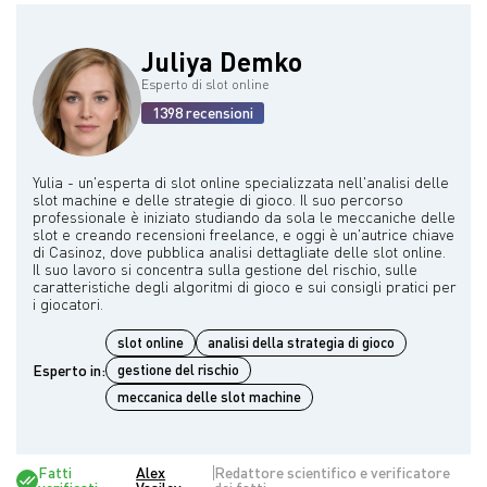
Juliya Demko
Esperto di slot online
1398 recensioni
Yulia - un'esperta di slot online specializzata nell'analisi delle
slot machine e delle strategie di gioco. Il suo percorso
professionale è iniziato studiando da sola le meccaniche delle
slot e creando recensioni freelance, e oggi è un'autrice chiave
di Casinoz, dove pubblica analisi dettagliate delle slot online.
Il suo lavoro si concentra sulla gestione del rischio, sulle
caratteristiche degli algoritmi di gioco e sui consigli pratici per
slot online
analisi della strategia di gioco
Esperto in:
gestione del rischio
meccanica delle slot machine
Fatti
Alex
Redattore scientifico e verificatore