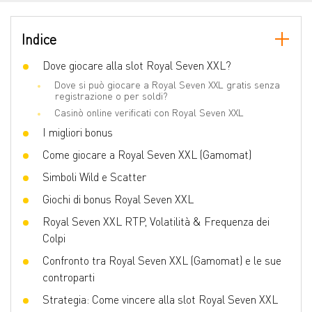
Numero di linee
20
Indice
Joker wild
No
Scatter
Dove giocare alla slot Royal Seven XXL?
No
Dove si può giocare a Royal Seven XXL gratis senza
Doppio gioco
No
registrazione o per soldi?
Giochi bonus
Big Win
Casinò online verificati con Royal Seven XXL
I migliori bonus
Volatilità
Low
Come giocare a Royal Seven XXL (Gamomat)
Slot 3D
No
Simboli Wild e Scatter
Respin
No
Giochi di bonus Royal Seven XXL
Giri gratis
No
Royal Seven XXL RTP, Volatilità & Frequenza dei
Colpi
Confronto tra Royal Seven XXL (Gamomat) e le sue
controparti
Strategia: Come vincere alla slot Royal Seven XXL