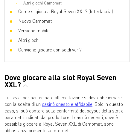
Altri giochi Gamomat
Come si gioca a Royal Seven XXL? (Interfaccia)
Nuovo Gamomat
Versione mobile
Altri giochi
Conviene giocare con soldi veri?
Dove giocare alla slot Royal Seven
XXL?
Tuttavia, per partecipare all'eccitazione si dovrebbe iniziare
con la scelta di un
casinò onesto e affidabile
. Solo in questo
caso, si può contare sulla conformità del payout della slot ai
parametri indicati dal produttore. I casinò decenti, dove è
possibile giocare a Royal Seven XXL di Gamomat, sono
abbastanza presenti su Internet.