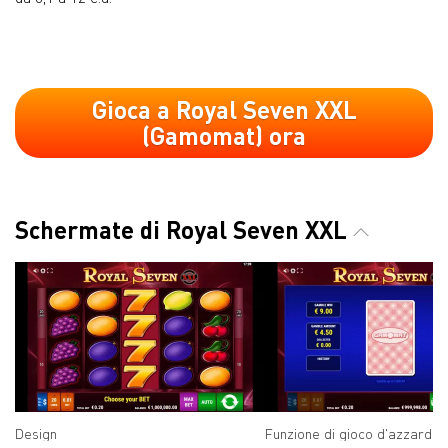
Gioca a Royal Seven XXL
(Gamomat) ora
Schermate di Royal Seven XXL
Design
Funzione di gioco d'azzardo