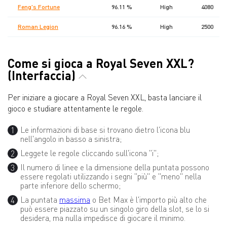
Feng's Fortune
96.11 %
High
4080
Roman Legion
96.16 %
High
2500
1
Come si gioca a Royal Seven XXL?
(Interfaccia)
Per iniziare a giocare a Royal Seven XXL, basta lanciare il
gioco e studiare attentamente le regole.
Le informazioni di base si trovano dietro l'icona blu
nell'angolo in basso a sinistra;
Leggete le regole cliccando sull'icona "i";
Il numero di linee e la dimensione della puntata possono
essere regolati utilizzando i segni "più" e "meno" nella
parte inferiore dello schermo;
La puntata
massima
o Bet Max è l'importo più alto che
può essere piazzato su un singolo giro della slot, se lo si
desidera, ma nulla impedisce di giocare il minimo.