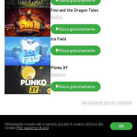
Gioca gratuitamente
Finn and the Dragon Tales
NetEnt
Gioca gratuitamente
Ice Field
Gioca gratuitamente
Plinko XY
BGaming
Gioca gratuitamente
Valutazione giochi completi
Top-5 slot
Utilizzando i nostri siti o servizi, accetti il nostro utilizzo dei
OK
cookie
(Per saperne di più)
Pan’s Arcadia