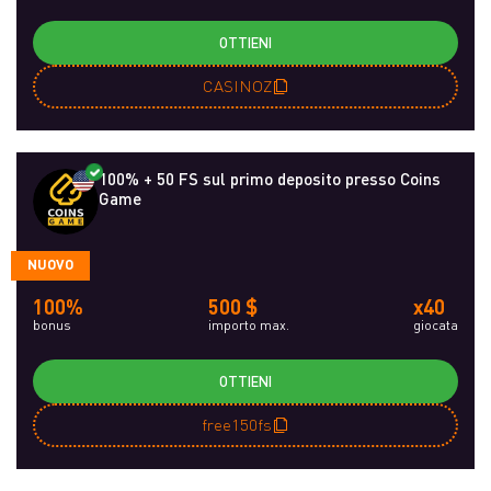
OTTIENI
CASINOZ
100% + 50 FS sul primo deposito presso Coins
Game
NUOVO
100%
500 $
x40
bonus
importo max.
giocata
OTTIENI
free150fs