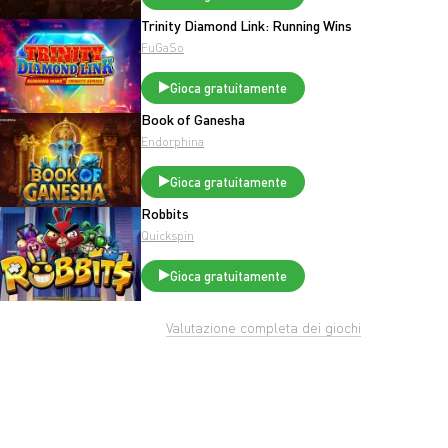
Trinity Diamond Link: Running Wins
FuGaSo
Gioca gratuitamente
Book of Ganesha
Endorphina
Gioca gratuitamente
Robbits
Quickspin
Gioca gratuitamente
Valutazione completa dei giochi