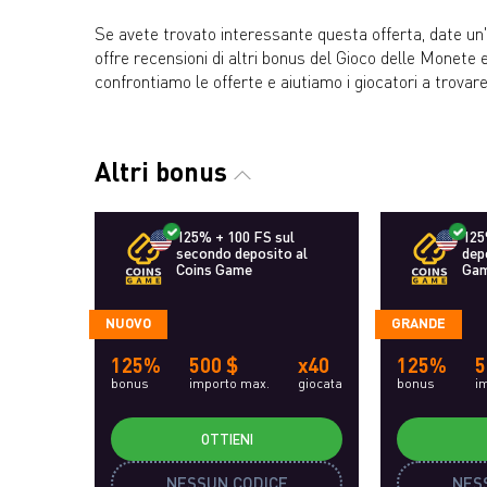
Se avete trovato interessante questa offerta, date un
offre recensioni di altri bonus del Gioco delle Monete e
confrontiamo le offerte e aiutiamo i giocatori a trovare
Altri bonus
125% + 100 FS sul
125
secondo deposito al
dep
Coins Game
Ga
NUOVO
GRANDE
125%
500 $
x40
125%
5
bonus
importo max.
giocata
bonus
i
OTTIENI
NESSUN CODICE
NES