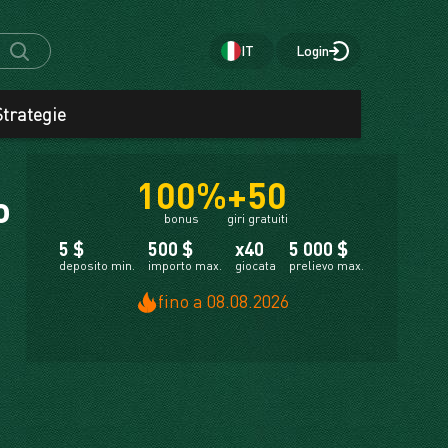
IT
Login
Strategie
100%
+50
o
bonus
giri gratuiti
5 $
500 $
x40
5 000 $
deposito min.
importo max.
giocata
prelievo max.
fino a 08.08.2026