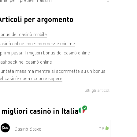
imiti per i prelievi massimi
Articoli per argomento
onus del casinò mobile
asinò online con scommesse minime
 primi passi: I migliori bonus dei casinò online
ashback nei casinò online
untata massima mentre si scommette su un bonus
el casinò: cosa occorre sapere
Tutti gli articoli
I migliori casinò in Italia
Casinò Stake
7.8