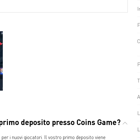
I
F
C
P
T
A
L
 primo deposito presso Coins Game?
L
r i nuovi giocatori. Il vostro primo deposito viene