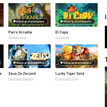
Gioca gratuitamente
Gioca gratuitamente
Pan’s Arcadia
El Capy
Thunderkick
Quickspin
Gioca gratuitamente
Gioca gratuitamente
e
Zeus Ze Zecond
Lucky Tiger Gold
Hacksaw Gaming
Pragmatic Play