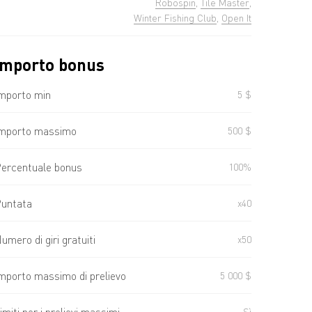
Robospin
,
Tile Master
,
Winter Fishing Club
,
Open It
Importo bonus
mporto min
5 $
mporto massimo
500 $
ercentuale bonus
100%
untata
x40
umero di giri gratuiti
x50
mporto massimo di prelievo
5 000 $
Sì