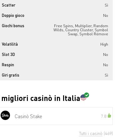
Scatter
Sì
Doppio gioco
No
Giochi bonus
Free Spins, Multiplier, Random
Wilds, Country Cluster, Symbol
Swap, Symbol Remove
Volatilità
High
Slot 3D
No
Respin
No
Giri gratis
Sì
I migliori casinò in Italia
Casinò Stake
7.8
Tutti i casinò
(469)