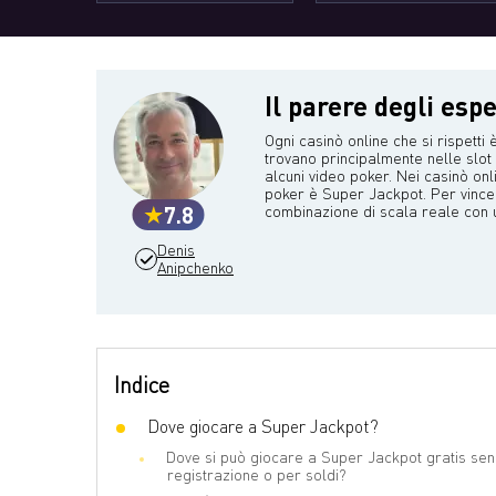
Il parere degli espe
Ogni casinò online che si rispetti
trovano principalmente nelle slot c
alcuni video poker. Nei casinò onli
poker è Super Jackpot. Per vince
7.8
combinazione di scala reale con 
Denis
Anipchenko
Indice
Dove giocare a Super Jackpot?
Dove si può giocare a Super Jackpot gratis senza
registrazione o per soldi?