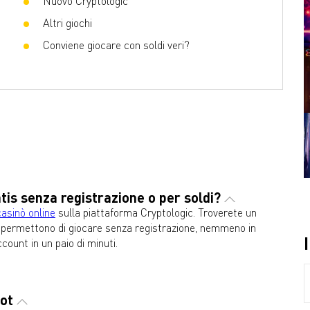
Nuovo Cryptologic
Altri giochi
Conviene giocare con soldi veri?
tis senza registrazione o per soldi?
casinò online
sulla piattaforma Cryptologic. Troverete un
on permettono di giocare senza registrazione, nemmeno in
ount in un paio di minuti.
pot