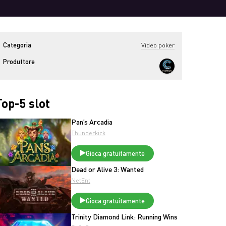
Categoria
Video poker
Produttore
Top-5 slot
Pan’s Arcadia
Thunderkick
Gioca gratuitamente
Dead or Alive 3: Wanted
NetEnt
Gioca gratuitamente
Trinity Diamond Link: Running Wins