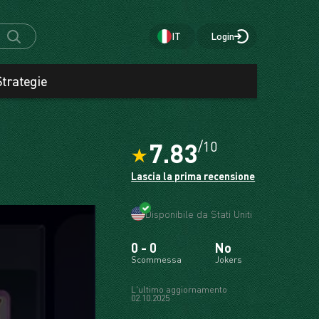
IT
Login
Strategie
7.83
/10
Lascia la prima recensione
Disponibile da Stati Uniti
0 - 0
No
Scommessa
Jokers
L'ultimo aggiornamento
02.10.2025