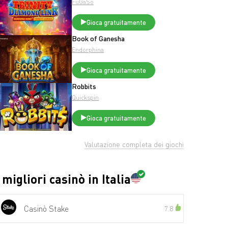
FuGaSo
Gioca gratuitamente
Book of Ganesha
Endorphina
Gioca gratuitamente
Robbits
Quickspin
Gioca gratuitamente
Valutazione completa dei giochi
I migliori casinò in Italia
Casinò Stake
7.8