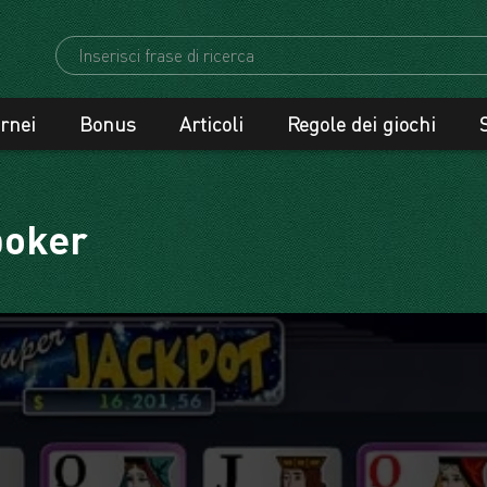
rnei
Bonus
Articoli
Regole dei giochi
poker