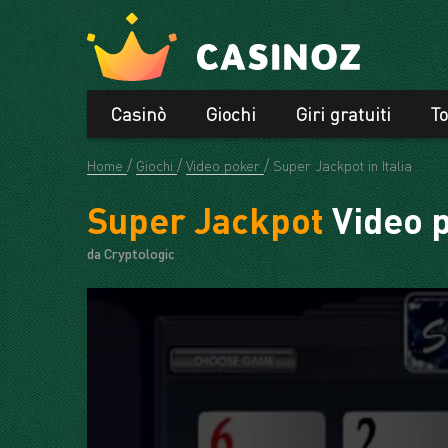
Casinò
Giochi
Giri gratuiti
To
Home
Giochi
Video poker
Super Jackpot in Italia
Super Jackpot
Video 
da Cryptologic