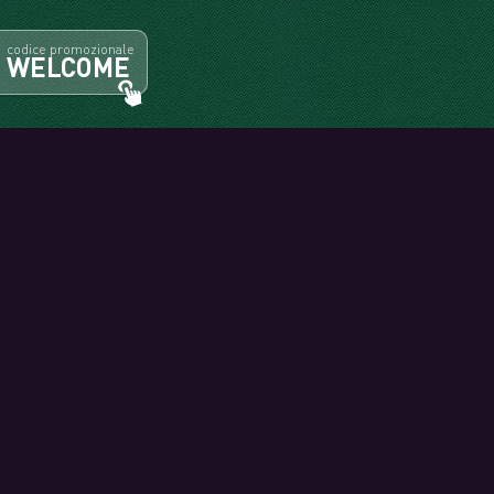
codice promozionale
WELCOME