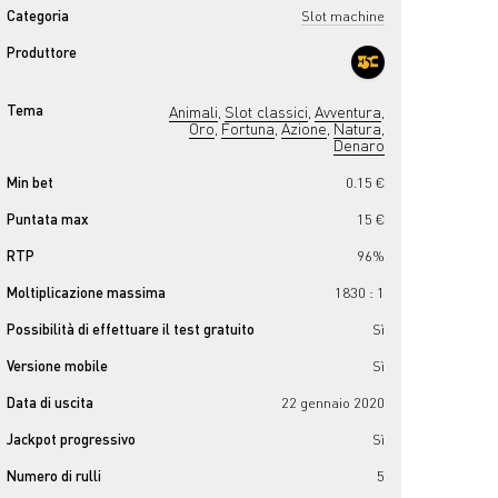
Categoria
Slot machine
Produttore
Tema
Animali
Slot classici
Avventura
,
,
,
Oro
Fortuna
Azione
Natura
,
,
,
,
Denaro
Min bet
0.15 €
Puntata max
15 €
RTP
96%
Moltiplicazione massima
1830 : 1
Possibilità di effettuare il test gratuito
Sì
Versione mobile
Sì
Data di uscita
22 gennaio 2020
Jackpot progressivo
Sì
Numero di rulli
5