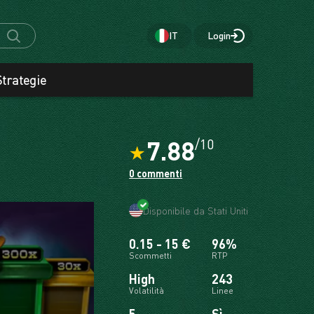
IT
Login
Strategie
7.88
/10
0 commenti
Disponibile da Stati Uniti
0.15 - 15 €
96%
Scommetti
RTP
High
243
Volatilità
Linee