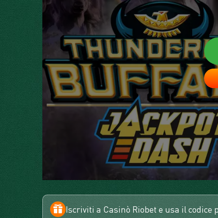
Iscriviti a Casinò Riobet e usa il codice