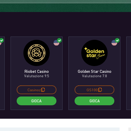
Riobet Casino
Golden Star Casino
Valutazione 9.5
Valutazione 7.8
Casinoz
GS100
GIOCA
GIOCA