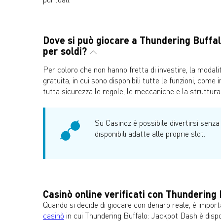
Dove si può giocare a Thundering Buffal
per soldi?
Per coloro che non hanno fretta di investire, la modali
gratuita, in cui sono disponibili tutte le funzioni, com
tutta sicurezza le regole, le meccaniche e la struttura 
Su Casinoz è possibile divertirsi senza 
disponibili adatte alle proprie slot.
Casinò online verificati con Thundering
Quando si decide di giocare con denaro reale, è import
casinò
in cui Thundering Buffalo: Jackpot Dash è dispon