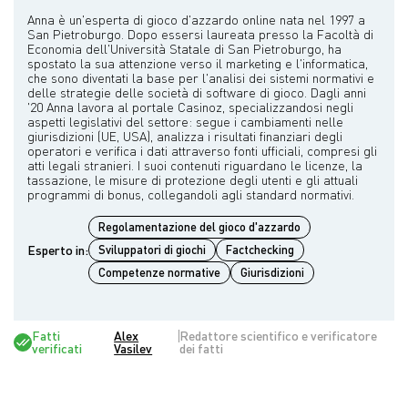
Anna è un'esperta di gioco d'azzardo online nata nel 1997 a
San Pietroburgo. Dopo essersi laureata presso la Facoltà di
Economia dell'Università Statale di San Pietroburgo, ha
spostato la sua attenzione verso il marketing e l'informatica,
che sono diventati la base per l'analisi dei sistemi normativi e
delle strategie delle società di software di gioco. Dagli anni
'20 Anna lavora al portale Casinoz, specializzandosi negli
aspetti legislativi del settore: segue i cambiamenti nelle
giurisdizioni (UE, USA), analizza i risultati finanziari degli
operatori e verifica i dati attraverso fonti ufficiali, compresi gli
atti legali stranieri. I suoi contenuti riguardano le licenze, la
tassazione, le misure di protezione degli utenti e gli attuali
Regolamentazione del gioco d'azzardo
Esperto in:
Sviluppatori di giochi
Factchecking
Competenze normative
Giurisdizioni
Fatti
Alex
Redattore scientifico e verificatore
verificati
Vasilev
dei fatti