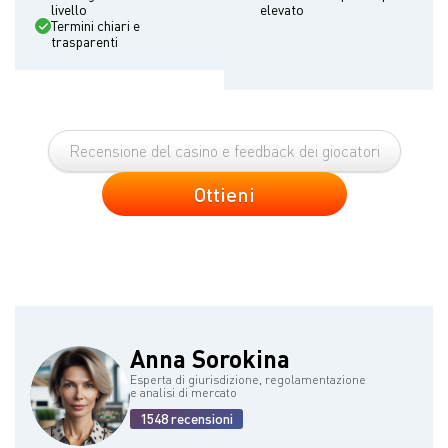
livello
elevato
Termini chiari e
trasparenti
Recensione del casino e feedback dei giocatori
Ottieni
Anna Sorokina
Esperta di giurisdizione, regolamentazione
e analisi di mercato
1548 recensioni