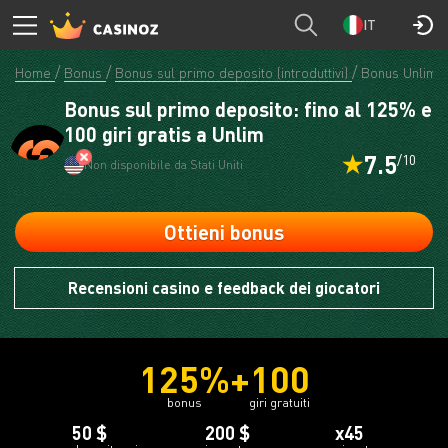
CASINOZ
GIOCA
IT
Home
Bonus
Bonus sul primo deposito (introduttivi)
Bonus Unlim 
Bonus sul primo deposito: fino al 125% e
100 giri gratis a Unlim
7.5
/10
Non disponibile da Stati Uniti
Ottieni bonus
Recensioni casino e feedback dei giocatori
125%
+100
bonus
giri gratuiti
50 $
200 $
x45