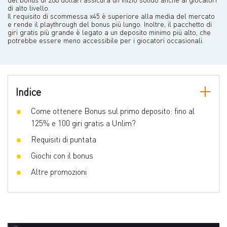
di alto livello.
Il requisito di scommessa x45 è superiore alla media del mercato
e rende il playthrough del bonus più lungo. Inoltre, il pacchetto di
giri gratis più grande è legato a un deposito minimo più alto, che
potrebbe essere meno accessibile per i giocatori occasionali.
Indice
Come ottenere Bonus sul primo deposito: fino al
125% e 100 giri gratis a Unlim?
Requisiti di puntata
Giochi con il bonus
Altre promozioni