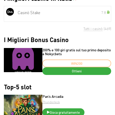
Casinò Stake
7.8
Tutti i casinò
(469)
I Migliori Bonus Casino
200% e 100 giri gratis sul tuo primo deposito
a Nokycbets
WIN200
Ottieni
Top-5 slot
Pan’s Arcadia
Thunderkick
Gioca gratuitamente