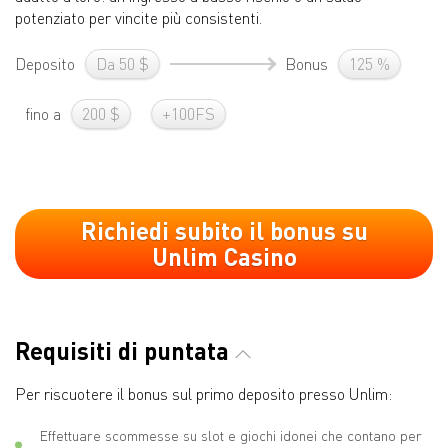
potenziato per vincite più consistenti.
Deposito
Da 50 $
Bonus
125 %
fino a
200 $
+100FS
Richiedi subito il bonus su
Unlim Casino
Requisiti di puntata
Per riscuotere il bonus sul primo deposito presso Unlim:
Effettuare scommesse su slot e giochi idonei che contano per