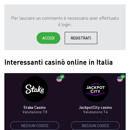
Per lasciare un commento è necessario aver effettuato
il login:
ACCEDI
REGISTRATI
Interessanti casinò online in Italia
Stake Casino
JackpotCity casino
Valutazione 7.8
Valutazione 7.4
NESSUN CODICE
NESSUN CODICE