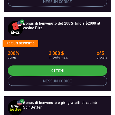
NESSUN CODICE
Bonus di benvenuto del 200% fino a $2000 al
casinò Bitz
PER UN DEPOSITO
200%
2 000 $
x45
bonus
importo max.
giocata
OTTIENI
NESSUN CODICE
Bonus di benvenuto e giri gratuiti al casinò
SpinBetter