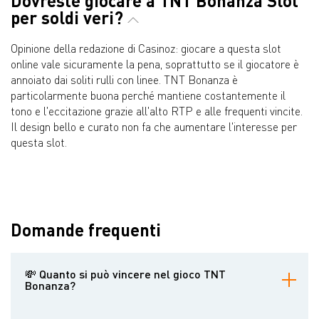
Dovreste giocare a TNT Bonanza Slot
per soldi veri?
Opinione della redazione di Casinoz: giocare a questa slot
online vale sicuramente la pena, soprattutto se il giocatore è
annoiato dai soliti rulli con linee. TNT Bonanza è
particolarmente buona perché mantiene costantemente il
tono e l'eccitazione grazie all'alto RTP e alle frequenti vincite.
Il design bello e curato non fa che aumentare l'interesse per
questa slot.
Domande frequenti
💸 Quanto si può vincere nel gioco TNT
Bonanza?
x6500 della puntata selezionata