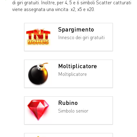
di giri gratuiti. Inoltre, per 4, 5 e 6 simboli Scatter catturati
viene assegnata una vincita: x2, x5 e x20.
Spargimento
Innesco dei giri gratuiti
Moltiplicatore
Moltiplicatore
Rubino
Simbolo senior