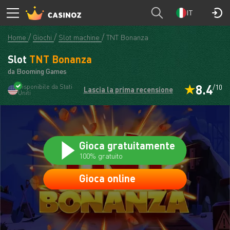
Casinoz
GIOCA
IT
Home
Giochi
Slot machine
TNT Bonanza
Slot
TNT Bonanza
da Booming Games
8.4
Disponibile da Stati
/10
Lascia la prima recensione
Uniti
Gioca gratuitamente
100% gratuito
Gioca online