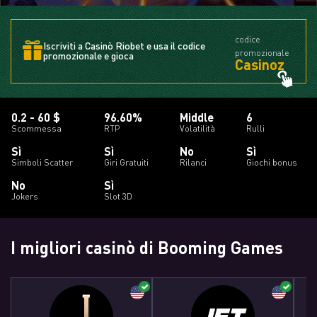
codice
Iscriviti a Casinò Riobet e usa il codice
promozionale
promozionale e gioca
Casinoz
0.2 - 60 $
96.60%
Middle
6
Scommessa
RTP
Volatilità
Rulli
Sì
Sì
No
Sì
Simboli Scatter
Giri Gratuiti
Rilanci
Giochi bonus
No
Sì
Jokers
Slot 3D
I migliori casinò di Booming Games