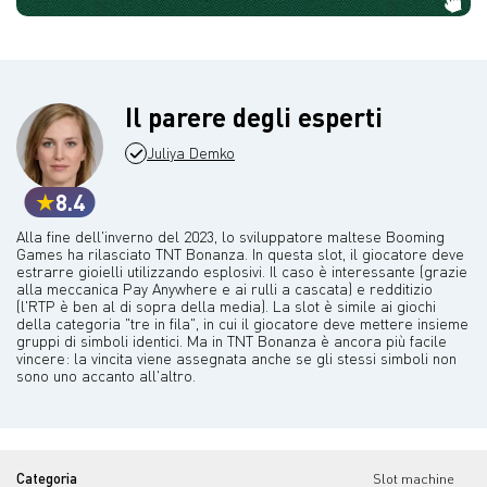
Il parere degli esperti
Juliya Demko
8.4
Alla fine dell'inverno del 2023, lo sviluppatore maltese Booming
Games ha rilasciato TNT Bonanza. In questa slot, il giocatore deve
estrarre gioielli utilizzando esplosivi. Il caso è interessante (grazie
alla meccanica Pay Anywhere e ai rulli a cascata) e redditizio
(l'RTP è ben al di sopra della media). La slot è simile ai giochi
della categoria "tre in fila", in cui il giocatore deve mettere insieme
gruppi di simboli identici. Ma in TNT Bonanza è ancora più facile
vincere: la vincita viene assegnata anche se gli stessi simboli non
sono uno accanto all'altro.
Categoria
Slot machine