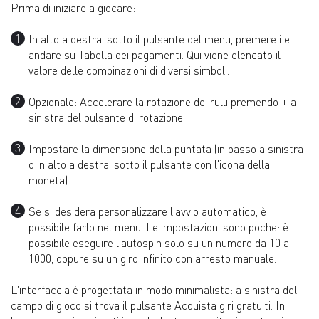
Prima di iniziare a giocare:
In alto a destra, sotto il pulsante del menu, premere i e
andare su Tabella dei pagamenti. Qui viene elencato il
valore delle combinazioni di diversi simboli.
Opzionale: Accelerare la rotazione dei rulli premendo + a
sinistra del pulsante di rotazione.
Impostare la dimensione della puntata (in basso a sinistra
o in alto a destra, sotto il pulsante con l'icona della
moneta).
Se si desidera personalizzare l'avvio automatico, è
possibile farlo nel menu. Le impostazioni sono poche: è
possibile eseguire l'autospin solo su un numero da 10 a
1000, oppure su un giro infinito con arresto manuale.
L'interfaccia è progettata in modo minimalista: a sinistra del
campo di gioco si trova il pulsante Acquista giri gratuiti. In