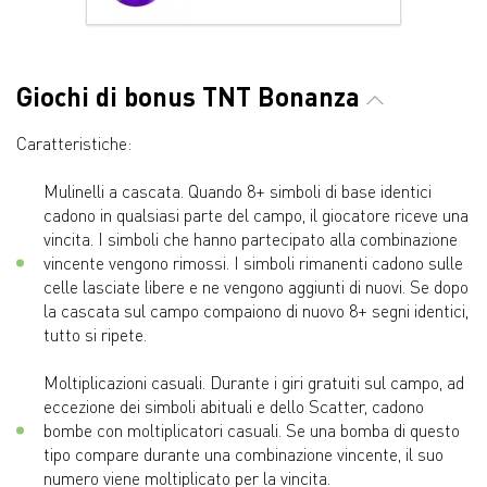
Giochi di bonus TNT Bonanza
Caratteristiche:
Mulinelli a cascata. Quando 8+ simboli di base identici
cadono in qualsiasi parte del campo, il giocatore riceve una
vincita. I simboli che hanno partecipato alla combinazione
vincente vengono rimossi. I simboli rimanenti cadono sulle
celle lasciate libere e ne vengono aggiunti di nuovi. Se dopo
la cascata sul campo compaiono di nuovo 8+ segni identici,
tutto si ripete.
Moltiplicazioni casuali. Durante i giri gratuiti sul campo, ad
eccezione dei simboli abituali e dello Scatter, cadono
bombe con moltiplicatori casuali. Se una bomba di questo
tipo compare durante una combinazione vincente, il suo
numero viene moltiplicato per la vincita.