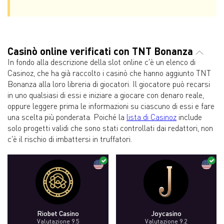
Casinò online verificati con TNT Bonanza
In fondo alla descrizione della slot online c'è un elenco di
Casinoz, che ha già raccolto i casinò che hanno aggiunto TNT
Bonanza alla loro libreria di giocatori. Il giocatore può recarsi
in uno qualsiasi di essi e iniziare a giocare con denaro reale,
oppure leggere prima le informazioni su ciascuno di essi e fare
una scelta più ponderata. Poiché la
lista di Casinoz
include
solo progetti validi che sono stati controllati dai redattori, non
c'è il rischio di imbattersi in truffatori.
Riobet Casino
Joycasino
Valutazione 9.5
Valutazione 9.2