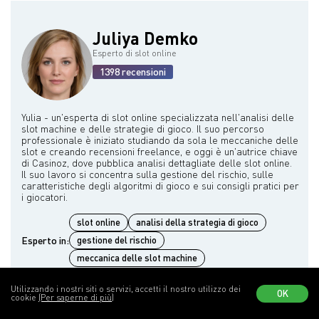
Juliya Demko
Esperto di slot online
1398 recensioni
Yulia - un'esperta di slot online specializzata nell'analisi delle
slot machine e delle strategie di gioco. Il suo percorso
professionale è iniziato studiando da sola le meccaniche delle
slot e creando recensioni freelance, e oggi è un'autrice chiave
di Casinoz, dove pubblica analisi dettagliate delle slot online.
Il suo lavoro si concentra sulla gestione del rischio, sulle
caratteristiche degli algoritmi di gioco e sui consigli pratici per
slot online
analisi della strategia di gioco
Esperto in:
gestione del rischio
meccanica delle slot machine
Utilizzando i nostri siti o servizi, accetti il nostro utilizzo dei
OK
cookie
(Per saperne di più)
Fatti
Tatyana
Esperta di slot online e content
verificati
Yarema
manager