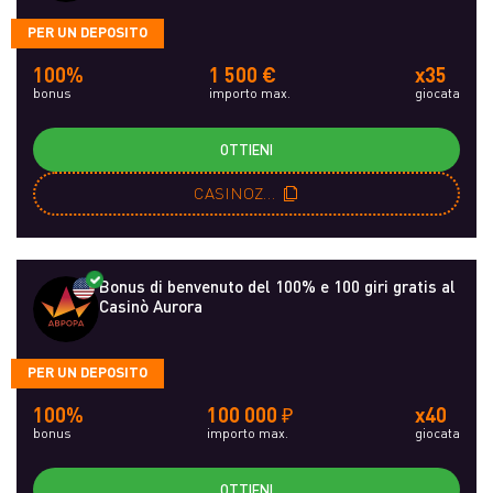
PER UN DEPOSITO
100%
1 500 €
x35
bonus
importo max.
giocata
OTTIENI
CASINOZRU
Bonus di benvenuto del 100% e 100 giri gratis al
Casinò Aurora
PER UN DEPOSITO
100%
100 000 ₽
x40
bonus
importo max.
giocata
OTTIENI