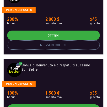
PER UN DEPOSITO
200%
2 000 $
x45
bonus
importo max.
giocata
OTTIENI
NESSUN CODICE
Bonus di benvenuto e giri gratuiti al casinò
SpinBetter
PER UN DEPOSITO
100%
1 500 €
x35
bonus
importo max.
giocata