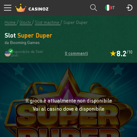
IT
Home
Giochi
Slot machine
Super Duper
Slot
Super Duper
da Booming Games
8.2
Disponibile da Stati
/10
0 commenti
Uniti
Il gioco è attualmente non disponibile
Vai al casino dove è disponibile