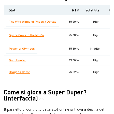
Slot
RTP
Volatilità
Ma
The Wild Wings of Phoenix Deluxe
95.50 %
High
Space Cows to the Moo’n
95.60 %
High
Power of Olympus
95.60 %
Middle
Gold Hunter
95.50 %
High
Dragons Chest
95.32 %
High
Come si gioca a Super Duper?
(Interfaccia)
Il pannello di controllo della slot online si trova a destra del