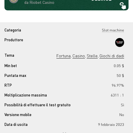
da Riobet Casino
Categoria
Slot machine
Produttore
Tema
Fortuna
Casino
Stelle
Giochi di dadi
,
,
,
Min bet
0.05 $
Puntata max
50 $
RTP
96.97%
Moltiplicazione massima
6311 : 1
Possibilità di effettuare il test gratuito
Sì
Versione mobile
No
Data di uscita
9 febbraio 2023