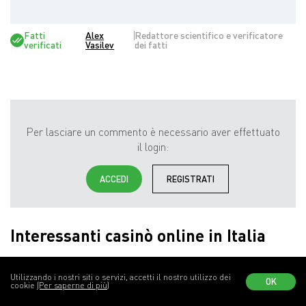
Fatti
Alex
Redattore scientifico e verificatore
verificati
Vasilev
dei fatti
Per lasciare un commento è necessario aver effettuato
il login:
ACCEDI
REGISTRATI
Interessanti casinò online in Italia
Utilizzando i nostri siti o servizi, accetti il nostro utilizzo dei
OK
cookie
(Per saperne di più)