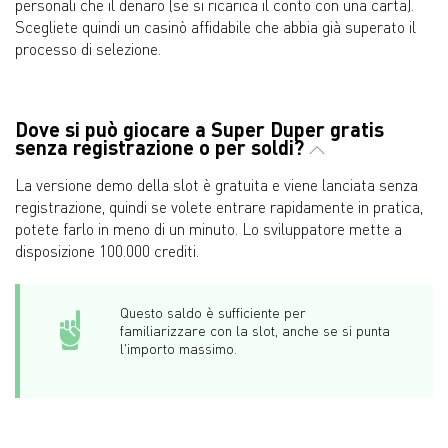
personali che il denaro (se si ricarica il conto con una carta).
Scegliete quindi un casinò affidabile che abbia già superato il
processo di selezione.
Dove si può giocare a Super Duper gratis
senza registrazione o per soldi?
La versione demo della slot è gratuita e viene lanciata senza
registrazione, quindi se volete entrare rapidamente in pratica,
potete farlo in meno di un minuto. Lo sviluppatore mette a
disposizione 100.000 crediti.
Questo saldo è sufficiente per
familiarizzare con la slot, anche se si punta
l'importo massimo.