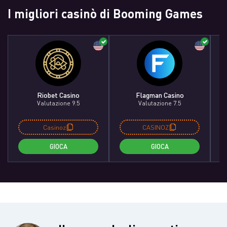
I migliori casinò di Booming Games
Riobet Casino
Flagman Casino
Valutazione 9.5
Valutazione 7.5
Casinoz
CASINOZ
GIOCA
GIOCA