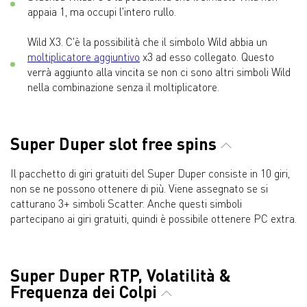
appaia 1, ma occupi l'intero rullo.
Wild X3. C'è la possibilità che il simbolo Wild abbia un
moltiplicatore aggiuntivo
x3 ad esso collegato. Questo
verrà aggiunto alla vincita se non ci sono altri simboli Wild
nella combinazione senza il moltiplicatore.
Super Duper slot free spins
Il pacchetto di giri gratuiti del Super Duper consiste in 10 giri,
non se ne possono ottenere di più. Viene assegnato se si
catturano 3+ simboli Scatter. Anche questi simboli
partecipano ai giri gratuiti, quindi è possibile ottenere PC extra.
Super Duper RTP, Volatilità &
Frequenza dei Colpi