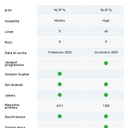
96.97 %
96.07 %
RTP
Middle
High
Volatilità
5
40
Linee
5
5
Rulli
9 febbraio 2023
24 ottobre 2025
Data di uscita
Jackpot
progressivo
Simboli Scatter
Giri Gratuiti
Jokers
Massimo
6311
1300
prelievo
Giochi bonus
Doppio gioco