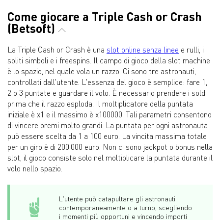
Come giocare a Triple Cash or Crash
(Betsoft)
La Triple Cash or Crash è una
slot online senza linee
e rulli, i
soliti simboli e i freespins. Il campo di gioco della slot machine
è lo spazio, nel quale vola un razzo. Ci sono tre astronauti,
controllati dall'utente. L'essenza del gioco è semplice: fare 1,
2 o 3 puntate e guardare il volo. È necessario prendere i soldi
prima che il razzo esploda. Il moltiplicatore della puntata
iniziale è x1 e il massimo è x100000. Tali parametri consentono
di vincere premi molto grandi. La puntata per ogni astronauta
può essere scelta da 1 a 100 euro. La vincita massima totale
per un giro è di 200.000 euro. Non ci sono jackpot o bonus nella
slot, il gioco consiste solo nel moltiplicare la puntata durante il
volo nello spazio.
L'utente può catapultare gli astronauti
contemporaneamente o a turno, scegliendo
i momenti più opportuni e vincendo importi