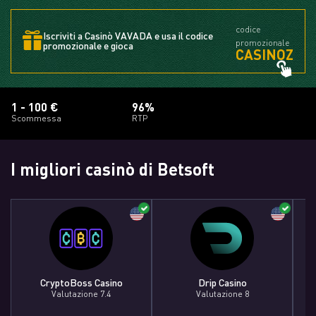
codice
Iscriviti a Casinò VAVADA e usa il codice
promozionale
promozionale e gioca
CASINOZ
1 - 100 €
96%
Scommessa
RTP
I migliori casinò di Betsoft
CryptoBoss Casino
Drip Casino
Valutazione 7.4
Valutazione 8