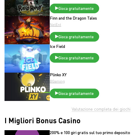
Gioca gratuitamente
Finn and the Dragon Tales
NetEnt
Gioca gratuitamente
Ice Field
Gioca gratuitamente
Plinko XY
BGaming
Gioca gratuitamente
Valutazione completa dei giochi
I Migliori Bonus Casino
200% e 100 giri gratis sul tuo primo deposito