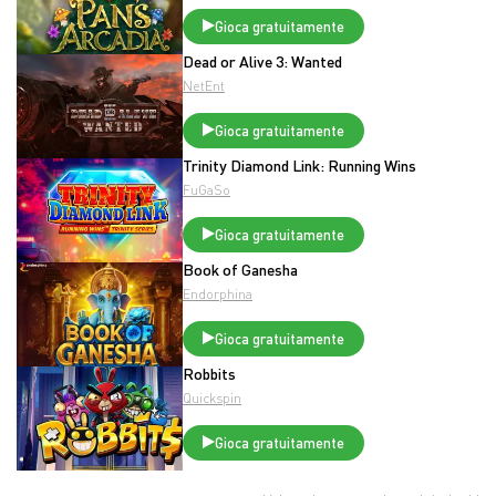
Gioca gratuitamente
Dead or Alive 3: Wanted
NetEnt
Gioca gratuitamente
Trinity Diamond Link: Running Wins
FuGaSo
Gioca gratuitamente
Book of Ganesha
Endorphina
Gioca gratuitamente
Robbits
Quickspin
Gioca gratuitamente