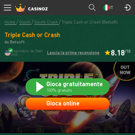
CASINOZ
GIOCA
IT
Home
Giochi
Giochi Crash
Triple Cash or Crash (Betsoft)
Triple Cash or Crash
da Betsoft
8.18
Disponibile da Stati
/10
Lascia la prima recensione
Uniti
Gioca gratuitamente
100% gratuito
Gioca online