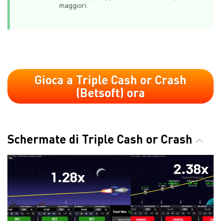
maggiori.
Gioca a Triple Cash or Crash
(Betsoft) ora
Schermate di Triple Cash or Crash