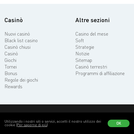
Casinò
Altre sezioni
Nuovi casinò
Casino del mese
Black list casino
Soft
Casinò chiusi
Strategie
Casinò
Notizie
Giochi
Sitemap
Tornei
Casinò terrestri
Bonus
Programmi di affiliazione
Regole dei giochi
Rewards
Utilizzando i nostri siti o servizi, accetti il nostro utilizzo dei
OK
cookie
(Per saperne di più)