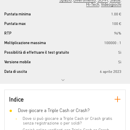
,
,
,
,
Hi-Tech
Videogiochi
,
Puntata minima
1.00 €
Puntata max
100 €
RTP
96%
Moltiplicazione massima
100000 : 1
Possibilità di effettuare il test gratuito
Sì
Versione mobile
Sì
Data di uscita
6 aprile 2023
Indice
Dove giocare a Triple Cash or Crash?
Dove si può giocare a Triple Cash or Crash gratis
senza registrazione o per soldi?
Casinò online verificati con Triple Cash or Crash