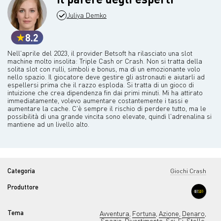
Juliya Demko
8.2
Nell'aprile del 2023, il provider Betsoft ha rilasciato una slot
machine molto insolita: Triple Cash or Crash. Non si tratta della
solita slot con rulli, simboli e bonus, ma di un emozionante volo
nello spazio. Il giocatore deve gestire gli astronauti e aiutarli ad
espellersi prima che il razzo esploda. Si tratta di un gioco di
intuizione che crea dipendenza fin dai primi minuti. Mi ha attirato
immediatamente, volevo aumentare costantemente i tassi e
aumentare la cache. C'è sempre il rischio di perdere tutto, ma le
possibilità di una grande vincita sono elevate, quindi l'adrenalina si
mantiene ad un livello alto.
Categoria
Giochi Crash
Produttore
Tema
Avventura
Fortuna
Azione
Denaro
,
,
,
,
Spazio
Divertimento
Sci-Fi
Stelle