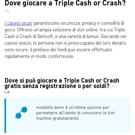
Dove giocare a Triple Cash or Crash?
I casinò sicuri
garantiscono sicurezza, privacy e comodità di
gioco. Offrono un'ampia selezione di slot online, tra cui Triple
Cash o Crash di Betsoft, e una varietà di bonus. Giocando nei
casinò onesti, le persone non si preoccupano del loro denaro,
sono sicure: il prelievo dei fondi può essere effettuato
rapidamente in modo confortevole.
Dove si può giocare a Triple Cash or Crash
gratis senza registrazione o per soldi?
La
modalità demo è un'ottima opzione per
permettere all'utente di conoscere la slot
machine gratuitamente.