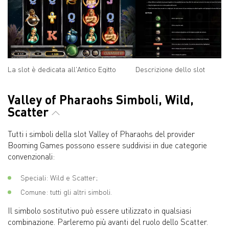
La slot è dedicata all'Antico Egitto
Descrizione dello slot
Valley of Pharaohs Simboli, Wild,
Scatter
Tutti i simboli della slot Valley of Pharaohs del provider
Booming Games possono essere suddivisi in due categorie
convenzionali:
Speciali: Wild e Scatter;
Comune: tutti gli altri simboli.
Il simbolo sostitutivo può essere utilizzato in qualsiasi
combinazione. Parleremo più avanti del ruolo dello Scatter.