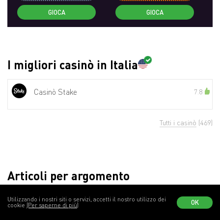
GIOCA
GIOCA
I migliori casinò in Italia
Casinò Stake
7.8
Tutti i casinò
(469)
Articoli per argomento
Cosa bisogna sapere sulla probabilità nel gioco d'azzardo?
Utilizzando i nostri siti o servizi, accetti il nostro utilizzo dei
OK
cookie
(Per saperne di più)
Come vincere alle slot machine online