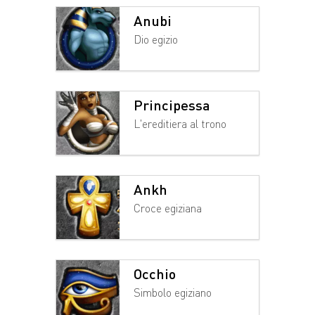
Anubi
Dio egizio
Principessa
L'ereditiera al trono
Ankh
Croce egiziana
Occhio
Simbolo egiziano