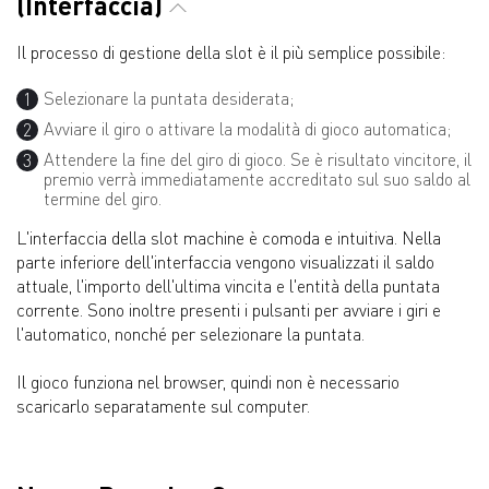
(Interfaccia)
Il processo di gestione della slot è il più semplice possibile:
Selezionare la puntata desiderata;
Avviare il giro o attivare la modalità di gioco automatica;
Attendere la fine del giro di gioco. Se è risultato vincitore, il
premio verrà immediatamente accreditato sul suo saldo al
termine del giro.
L'interfaccia della slot machine è comoda e intuitiva. Nella
parte inferiore dell'interfaccia vengono visualizzati il saldo
attuale, l'importo dell'ultima vincita e l'entità della puntata
corrente. Sono inoltre presenti i pulsanti per avviare i giri e
l'automatico, nonché per selezionare la puntata.
Il gioco funziona nel browser, quindi non è necessario
scaricarlo separatamente sul computer.