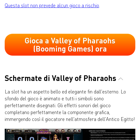
Questa slot non prevede alcun gioco a rischio
.
Gioca a Valley of Pharaohs
(Booming Games) ora
Schermate di Valley of Pharaohs
La slot ha un aspetto bello ed elegante fin dall'esterno. Lo
sfondo del gioco è animato e tutti i simboli sono
perfettamente disegnati. Gli effetti sonori del gioco
completano perfettamente la componente grafica,
immergendo così il giocatore nell'atmosfera dell'Antico Egitto!