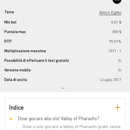
Tema
Antico Egitto
Min bet
0.01 $
Puntata max
300 $
RTP
95.51%
Moltiplicazione massima
1011 : 1
Possibilità di effettuare il test gratuito
Sì
Versione mobile
Sì
Data di uscita
4 luglio 2017
Jackpot progressivo
No
Numero di rulli
5
Indice
Numero di linee
10
Joker wild
Dove giocare alla slot Valley of Pharaohs?
Sì
Dove si può giocare a Valley of Pharaohs gratis senza
Scatter
Sì