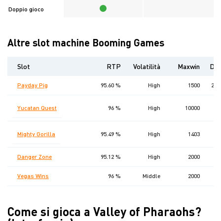
Doppio gioco
Altre slot machine Booming Games
Slot
RTP
Volatilità
Maxwin
Dat
Payday Pig
95.60 %
High
1500
29 
Yucatan Quest
96 %
High
10000
Mighty Gorilla
95.49 %
High
1403
Danger Zone
95.12 %
High
2000
2 
Vegas Wins
96 %
Middle
2000
2 
Come si gioca a Valley of Pharaohs?