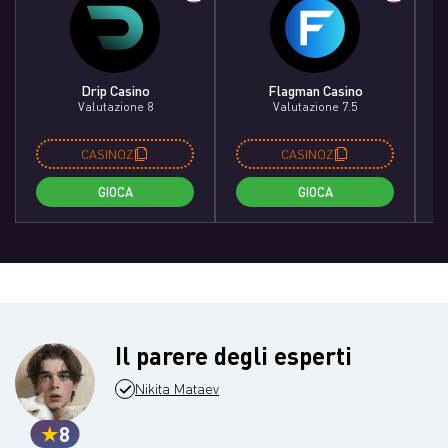
Drip Casino
Flagman Casino
Valutazione 8
Valutazione 7.5
CASINOZ
CASINOZ
GIOCA
GIOCA
Il parere degli esperti
Nikita Mataev
8