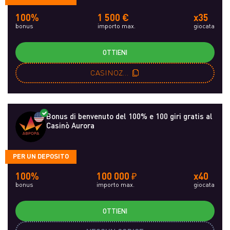
100%
1 500 €
x35
bonus
importo max.
giocata
OTTIENI
CASINOZRU
Bonus di benvenuto del 100% e 100 giri gratis al
Casinò Aurora
PER UN DEPOSITO
100%
100 000 ₽
x40
bonus
importo max.
giocata
OTTIENI