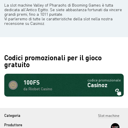
La slot machine Valley of Pharaohs di Booming Games è tutta
dedicata all'Antico Egitto. Se siete abbastanza fortunati da vincere
grandi premi, fino a 1011 puntate.
Vi parleremo di tutte le caratteristiche della slot nella nostra
recensione su Casinoz.
Codici promozionali per il gioco
gratuito
codice promozionale
100FS
Casinoz
da Riobet Casino
Categoria
Slot machine
Produttore