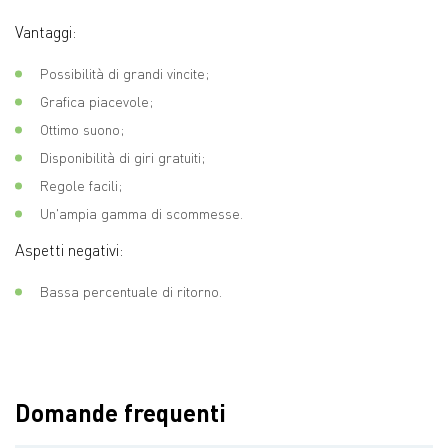
Vantaggi:
Possibilità di grandi vincite;
Grafica piacevole;
Ottimo suono;
Disponibilità di giri gratuiti;
Regole facili;
Un'ampia gamma di scommesse.
Aspetti negativi:
Bassa percentuale di ritorno.
Domande frequenti