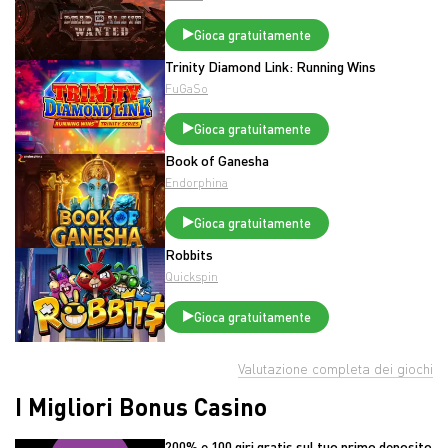
Gioca gratuitamente
Trinity Diamond Link: Running Wins
FuGaSo
Gioca gratuitamente
Book of Ganesha
Endorphina
Gioca gratuitamente
Robbits
Quickspin
Gioca gratuitamente
Valutazione completa dei giochi
I Migliori Bonus Casino
200% e 100 giri gratis sul tuo primo deposito