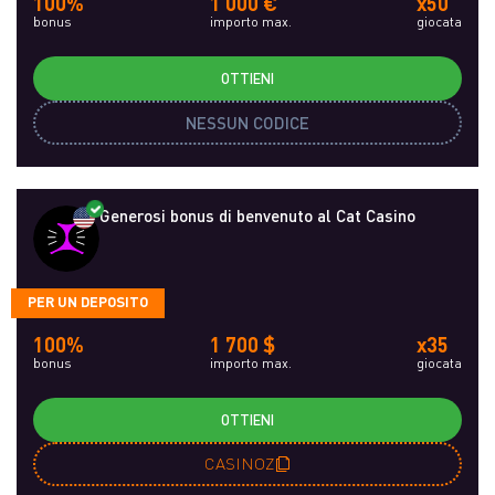
100%
1 000 €
x50
bonus
importo max.
giocata
OTTIENI
NESSUN CODICE
Generosi bonus di benvenuto al Cat Casino
PER UN DEPOSITO
100%
1 700 $
x35
bonus
importo max.
giocata
OTTIENI
CASINOZ