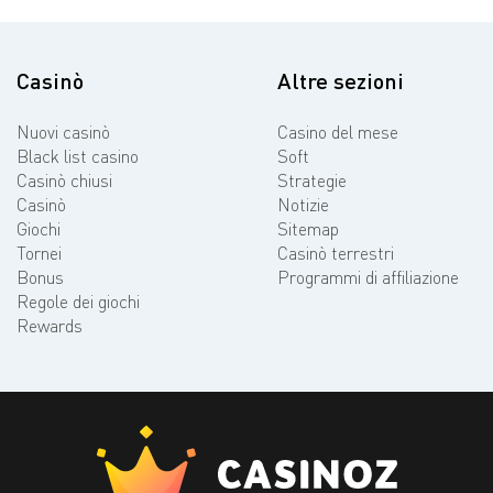
Casinò
Altre sezioni
Nuovi casinò
Casino del mese
Black list casino
Soft
Casinò chiusi
Strategie
Casinò
Notizie
Giochi
Sitemap
Tornei
Casinò terrestri
Bonus
Programmi di affiliazione
Regole dei giochi
Rewards