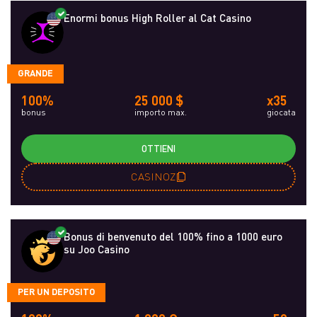
Enormi bonus High Roller al Cat Casino
GRANDE
100%
25 000 $
x35
bonus
importo max.
giocata
OTTIENI
CASINOZ
Bonus di benvenuto del 100% fino a 1000 euro
su Joo Casino
PER UN DEPOSITO