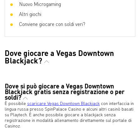
Nuovo Microgaming
Altri giochi
Conviene giocare con soldi veri?
Dove giocare a Vegas Downtown
Blackjack?
Dove si può giocare a Vegas Downtown
Blackjack gratis senza registrazione o per
soldi?
È possibile
scaricare Vegas Downtown Blackjack
con interfaccia in
lingua russa presso SpinPalace Casino e alcuni altri casinò basati
su Playtech. È anche possibile giocare a blackjack senza
registrazione in modalità allenamento direttamente sul portale di
Casinoz.