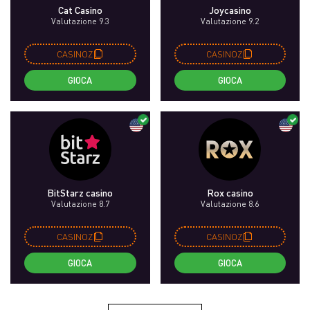
Cat Casino
Joycasino
Valutazione 9.3
Valutazione 9.2
CASINOZ
CASINOZ
GIOCA
GIOCA
BitStarz casino
Rox casino
Valutazione 8.7
Valutazione 8.6
CASINOZ
CASINOZ
GIOCA
GIOCA