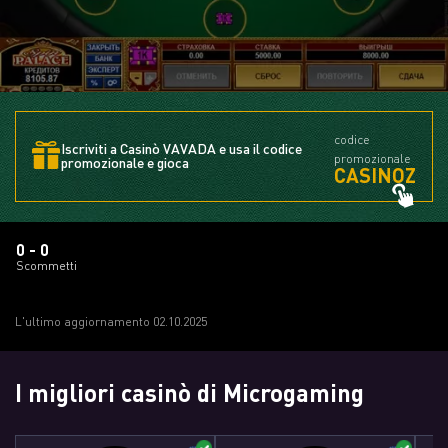
codice
Iscriviti a Casinò VAVADA e usa il codice
promozionale
promozionale e gioca
CASINOZ
0 - 0
Scommetti
L'ultimo aggiornamento 02.10.2025
I migliori casinò di Microgaming