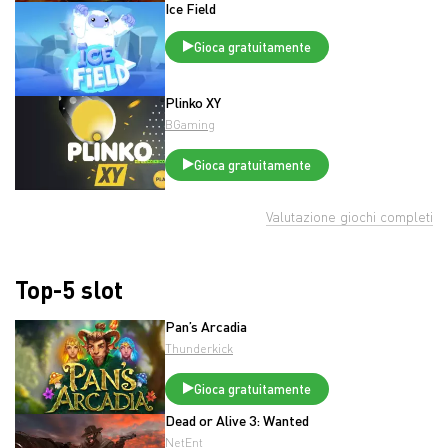
Ice Field
Gioca gratuitamente
Plinko XY
BGaming
Gioca gratuitamente
Valutazione giochi completi
Top-5 slot
Pan’s Arcadia
Thunderkick
Gioca gratuitamente
Dead or Alive 3: Wanted
NetEnt