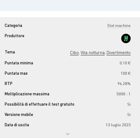
Categoria
Slot machine
Produttore
Tema
Cibo
Vita notturna
Divertimento
,
,
Puntata minima
0.10 €
Puntata max
100 €
RTP
96.28%
Moltiplicazione massima
5000 : 1
Possibilità di effettuare il test gratuito
Sì
Versione mobile
Sì
Data di uscita
13 luglio 2023
Jackpot progressivo
No