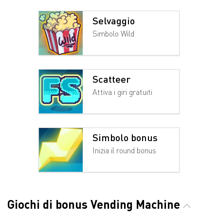
Selvaggio
Simbolo Wild
Scatteer
Attiva i giri gratuiti
Simbolo bonus
Inizia il round bonus
Giochi di bonus Vending Machine