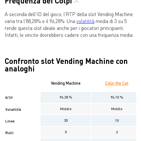
Frequenza dei Colpi
A seconda dell'ID del gioco, l'RTP della slot Vending Machine
varia tra l'88,28% e il 96,28%. Una
volatilità
media di 3 su 5
rende questa slot ideale anche per i giocatori principianti.
Infatti, le vincite dovrebbero cadere con una frequenza media.
Confronto slot Vending Machine con
analoghi
Vending Machine
Colin the Cat
96.28 %
96.10 %
RTP
Middle
Middle
Volatilità
35
10
Linee
5
3
Rulli