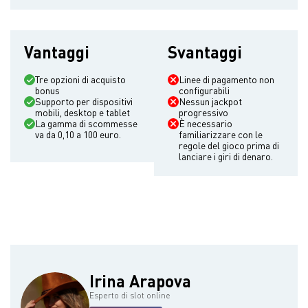
La macchina distributrice ha una volatilità media.
Vantaggi
Svantaggi
Tre opzioni di acquisto
Linee di pagamento non
bonus
configurabili
Supporto per dispositivi
Nessun jackpot
mobili, desktop e tablet
progressivo
La gamma di scommesse
È necessario
va da 0,10 a 100 euro.
familiarizzare con le
regole del gioco prima di
lanciare i giri di denaro.
Irina Arapova
Esperto di slot online