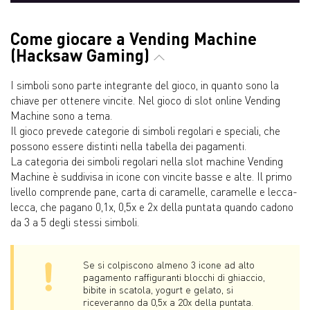
Come giocare a Vending Machine
(Hacksaw Gaming)
I simboli sono parte integrante del gioco, in quanto sono la
chiave per ottenere vincite. Nel gioco di slot online Vending
Machine sono a tema.
Il gioco prevede categorie di simboli regolari e speciali, che
possono essere distinti nella tabella dei pagamenti.
La categoria dei simboli regolari nella slot machine Vending
Machine è suddivisa in icone con vincite basse e alte. Il primo
livello comprende pane, carta di caramelle, caramelle e lecca-
lecca, che pagano 0,1x, 0,5x e 2x della puntata quando cadono
da 3 a 5 degli stessi simboli.
Se si colpiscono almeno 3 icone ad alto
pagamento raffiguranti blocchi di ghiaccio,
bibite in scatola, yogurt e gelato, si
riceveranno da 0,5x a 20x della puntata.