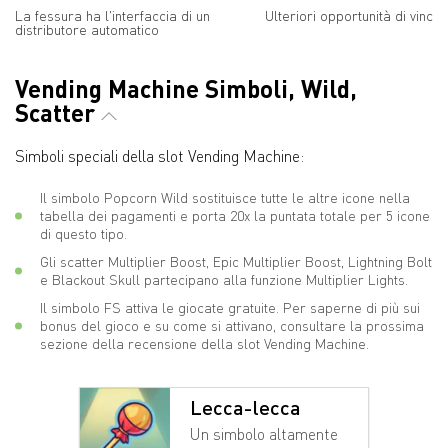
La fessura ha l'interfaccia di un
Ulteriori opportunità di vincita
distributore automatico
Vending Machine Simboli, Wild,
Scatter
Simboli speciali della slot Vending Machine:
Il simbolo Popcorn Wild sostituisce tutte le altre icone nella
tabella dei pagamenti e porta 20x la puntata totale per 5 icone
di questo tipo.
Gli scatter Multiplier Boost, Epic Multiplier Boost, Lightning Bolt
e Blackout Skull partecipano alla funzione Multiplier Lights.
Il simbolo FS attiva le giocate gratuite. Per saperne di più sui
bonus del gioco e su come si attivano, consultare la prossima
sezione della recensione della slot Vending Machine.
Lecca-lecca
Un simbolo altamente