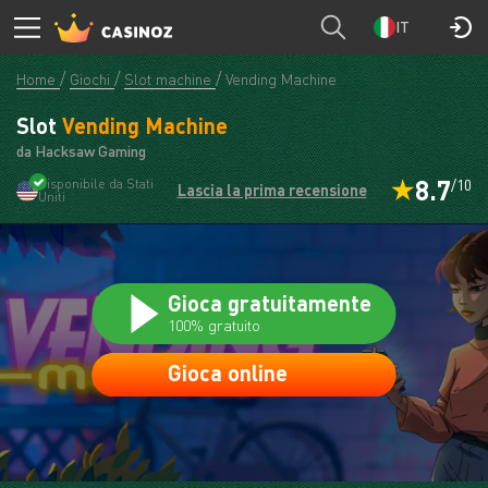
CASINOZ
GIOCA
IT
Home
Giochi
Slot machine
Vending Machine
Slot
Vending Machine
da Hacksaw Gaming
8.7
Disponibile da Stati
/10
Lascia la prima recensione
Uniti
Gioca gratuitamente
100% gratuito
Gioca online