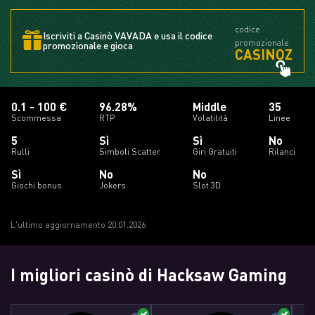
codice
Iscriviti a Casinò VAVADA e usa il codice
promozionale
promozionale e gioca
CASINOZ
0.1 - 100 €
96.28%
Middle
35
Scommessa
RTP
Volatilità
Linee
5
Sì
Sì
No
Rulli
Simboli Scatter
Giri Gratuiti
Rilanci
Sì
No
No
Giochi bonus
Jokers
Slot 3D
L'ultimo aggiornamento 20.01.2026
I migliori casinò di Hacksaw Gaming