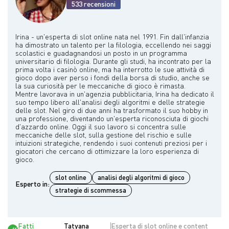
533 recensioni
Irina - un'esperta di slot online nata nel 1991. Fin dall'infanzia
ha dimostrato un talento per la filologia, eccellendo nei saggi
scolastici e guadagnandosi un posto in un programma
universitario di filologia. Durante gli studi, ha incontrato per la
prima volta i casinò online, ma ha interrotto le sue attività di
gioco dopo aver perso i fondi della borsa di studio, anche se
la sua curiosità per le meccaniche di gioco è rimasta.
Mentre lavorava in un'agenzia pubblicitaria, Irina ha dedicato il
suo tempo libero all'analisi degli algoritmi e delle strategie
delle slot. Nel giro di due anni ha trasformato il suo hobby in
una professione, diventando un'esperta riconosciuta di giochi
d'azzardo online. Oggi il suo lavoro si concentra sulle
meccaniche delle slot, sulla gestione del rischio e sulle
intuizioni strategiche, rendendo i suoi contenuti preziosi per i
giocatori che cercano di ottimizzare la loro esperienza di
slot online
analisi degli algoritmi di gioco
Esperto in:
strategie di scommessa
Fatti
Tatyana
Esperta di slot online e content