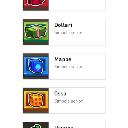
Dollari
Simbolo senior
Mappe
Simbolo senior
Ossa
Simbolo senior
Prugna