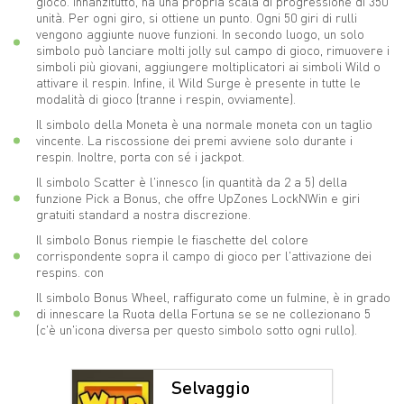
gioco. Innanzitutto, ha una propria scala di progressione di 350
unità. Per ogni giro, si ottiene un punto. Ogni 50 giri di rulli
vengono aggiunte nuove funzioni. In secondo luogo, un solo
simbolo può lanciare molti jolly sul campo di gioco, rimuovere i
simboli più giovani, aggiungere moltiplicatori ai simboli Wild o
attivare il respin. Infine, il Wild Surge è presente in tutte le
modalità di gioco (tranne i respin, ovviamente).
Il simbolo della Moneta è una normale moneta con un taglio
vincente. La riscossione dei premi avviene solo durante i
respin. Inoltre, porta con sé i jackpot.
Il simbolo Scatter è l'innesco (in quantità da 2 a 5) della
funzione Pick a Bonus, che offre UpZones LockNWin e giri
gratuiti standard a nostra discrezione.
Il simbolo Bonus riempie le fiaschette del colore
corrispondente sopra il campo di gioco per l'attivazione dei
respins. con
Il simbolo Bonus Wheel, raffigurato come un fulmine, è in grado
di innescare la Ruota della Fortuna se se ne collezionano 5
(c'è un'icona diversa per questo simbolo sotto ogni rullo).
Selvaggio