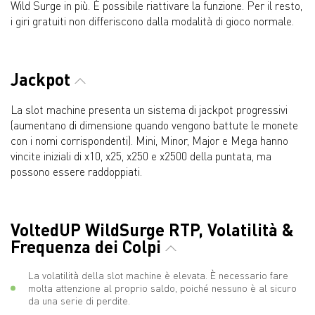
Wild Surge in più. È possibile riattivare la funzione. Per il resto,
i giri gratuiti non differiscono dalla modalità di gioco normale.
Jackpot
La slot machine presenta un sistema di jackpot progressivi
(aumentano di dimensione quando vengono battute le monete
con i nomi corrispondenti). Mini, Minor, Major e Mega hanno
vincite iniziali di x10, x25, x250 e x2500 della puntata, ma
possono essere raddoppiati.
VoltedUP WildSurge RTP, Volatilità &
Frequenza dei Colpi
La volatilità della slot machine è elevata. È necessario fare
molta attenzione al proprio saldo, poiché nessuno è al sicuro
da una serie di perdite.