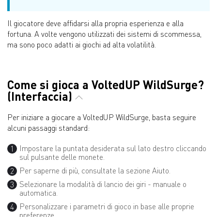
Il giocatore deve affidarsi alla propria esperienza e alla
fortuna. A volte vengono utilizzati dei sistemi di scommessa,
ma sono poco adatti ai giochi ad alta volatilità.
Come si gioca a VoltedUP WildSurge?
(Interfaccia)
Per iniziare a giocare a VoltedUP WildSurge, basta seguire
alcuni passaggi standard:
Impostare la puntata desiderata sul lato destro cliccando
sul pulsante delle monete.
Per saperne di più, consultate la sezione Aiuto.
Selezionare la modalità di lancio dei giri - manuale o
automatica.
Personalizzare i parametri di gioco in base alle proprie
preferenze.