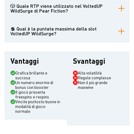
🎲 Quale RTP viene utilizzato nel VoltedUP
WildSurge di Pear Fiction?
96.03%
💲 Qual è la puntata massima della slot
VoltedUP WildSurge?
50 c.u.
Vantaggi
Svantaggi
Grafica brillante e
Alta volatilità
succosa
Regole complesse
Un numero enorme di
Non il più grande
bonus con booster
maxwine
Il gioco presenta
freespins e respins
Vincite piuttosto buone in
modalità di gioco
normale