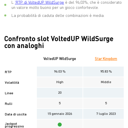
L
'RTP di VoltedUP WildSurge
è del 96,03%, che è considerato
un valore molto buono per un gioco confortevole.
La probabilità di caduta delle combinazioni è media.
Confronto slot VoltedUP WildSurge
con analoghi
VoltedUP WildSurge
Star Kingdom
96.03 %
95.83 %
RTP
High
Middle
Volatilità
20
Linee
5
5
Rulli
15 gennaio 2026
7 luglio 2023
Data di uscita
Jackpot
progressivo