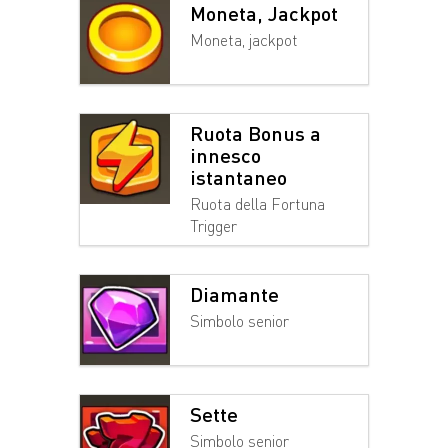
Moneta, Jackpot
Moneta, jackpot
Ruota Bonus a
innesco
istantaneo
Ruota della Fortuna
Trigger
Diamante
Simbolo senior
Sette
Simbolo senior