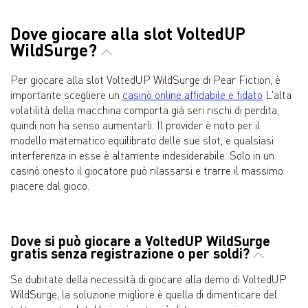
Dove giocare alla slot VoltedUP
WildSurge?
Per giocare alla slot VoltedUP WildSurge di Pear Fiction, è
importante scegliere un
casinò online affidabile e fidato
L'alta
volatilità della macchina comporta già seri rischi di perdita,
quindi non ha senso aumentarli. Il provider è noto per il
modello matematico equilibrato delle sue slot, e qualsiasi
interferenza in esse è altamente indesiderabile. Solo in un
casinò onesto il giocatore può rilassarsi e trarre il massimo
piacere dal gioco.
Dove si può giocare a VoltedUP WildSurge
gratis senza registrazione o per soldi?
Se dubitate della necessità di giocare alla demo di VoltedUP
WildSurge, la soluzione migliore è quella di dimenticare del