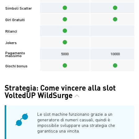
Simboli Scatter
Giri Gratuiti
Rilanci
Jokers
Pagamento
5000
10000
massimo
Giochi bonus
Strategia: Come vincere alla slot
VoltedUP WildSurge
Le slot machine funzionano grazie a un
generatore di numeri casuali, quindi è
impossibile sviluppare una strategia che
garantisca una vincita.