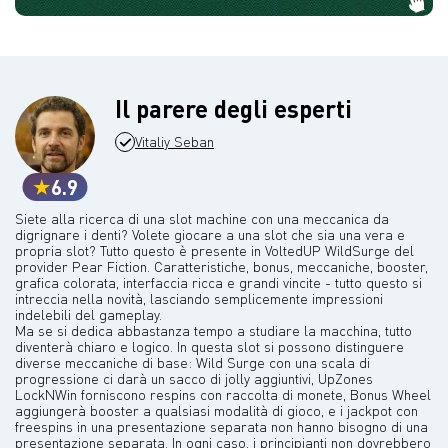
Il parere degli esperti
Vitaliy Seban
6.9
Siete alla ricerca di una slot machine con una meccanica da
digrignare i denti? Volete giocare a una slot che sia una vera e
propria slot? Tutto questo è presente in VoltedUP WildSurge del
provider Pear Fiction. Caratteristiche, bonus, meccaniche, booster,
grafica colorata, interfaccia ricca e grandi vincite - tutto questo si
intreccia nella novità, lasciando semplicemente impressioni
indelebili del gameplay.
Ma se si dedica abbastanza tempo a studiare la macchina, tutto
diventerà chiaro e logico. In questa slot si possono distinguere
diverse meccaniche di base: Wild Surge con una scala di
progressione ci darà un sacco di jolly aggiuntivi, UpZones
LockNWin forniscono respins con raccolta di monete, Bonus Wheel
aggiungerà booster a qualsiasi modalità di gioco, e i jackpot con
freespins in una presentazione separata non hanno bisogno di una
presentazione separata. In ogni caso, i principianti non dovrebbero