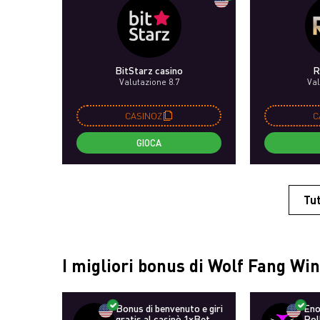
BitStarz casino
R
Valutazione 8.7
Val
CASINOZ
C
GIOCA
Tut
I migliori bonus di Wolf Fang W
Bonus di benvenuto e giri
Eno
gratis al casinò 1xBet
Rol