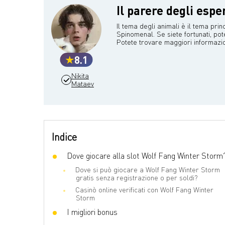
Il parere degli espe
Il tema degli animali è il tema pr
Spinomenal. Se siete fortunati, pot
Potete trovare maggiori informazio
8.1
Nikita
Mataev
Indice
Dove giocare alla slot Wolf Fang Winter Storm
Dove si può giocare a Wolf Fang Winter Storm
gratis senza registrazione o per soldi?
Casinò online verificati con Wolf Fang Winter
Storm
I migliori bonus