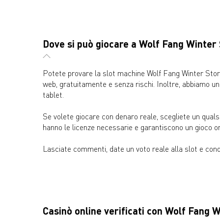
Dove si può giocare a Wolf Fang Winter 
Potete provare la slot machine Wolf Fang Winter Stor
web, gratuitamente e senza rischi. Inoltre, abbiamo 
tablet.
Se volete giocare con denaro reale, scegliete un quals
hanno le licenze necessarie e garantiscono un gioco o
Lasciate commenti, date un voto reale alla slot e condi
Casinò online verificati con Wolf Fang