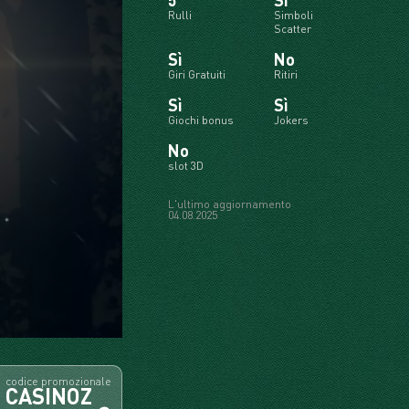
5
Sì
Rulli
Simboli
Scatter
Sì
No
Giri Gratuiti
Ritiri
Sì
Sì
Giochi bonus
Jokers
No
slot 3D
L'ultimo aggiornamento
04.08.2025
codice promozionale
CASINOZ