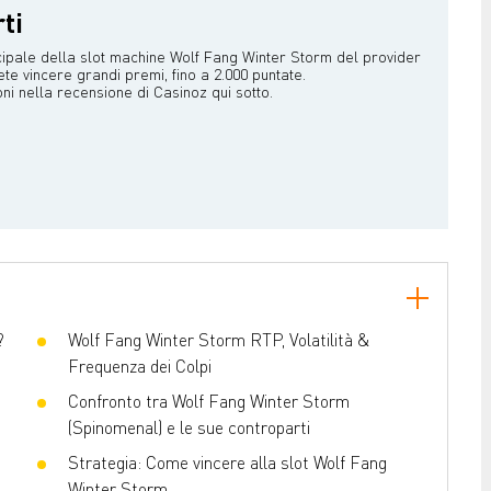
rti
incipale della slot machine Wolf Fang Winter Storm del provider
ete vincere grandi premi, fino a 2.000 puntate.
ni nella recensione di Casinoz qui sotto.
?
Wolf Fang Winter Storm RTP, Volatilità &
Frequenza dei Colpi
Confronto tra Wolf Fang Winter Storm
(Spinomenal) e le sue controparti
Strategia: Come vincere alla slot Wolf Fang
Winter Storm