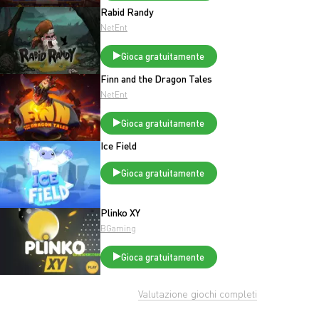
Rabid Randy
NetEnt
Gioca gratuitamente
Finn and the Dragon Tales
NetEnt
Gioca gratuitamente
Ice Field
Gioca gratuitamente
Plinko XY
BGaming
Gioca gratuitamente
Valutazione giochi completi