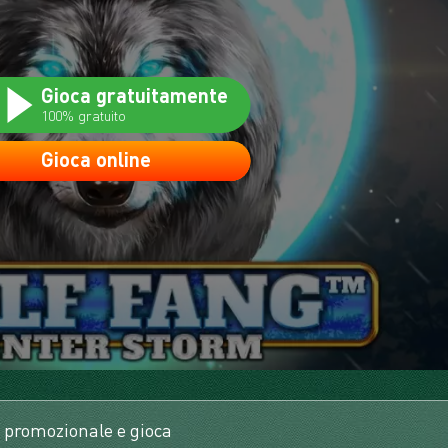
Gioca gratuitamente
100% gratuito
Gioca online
e promozionale e gioca