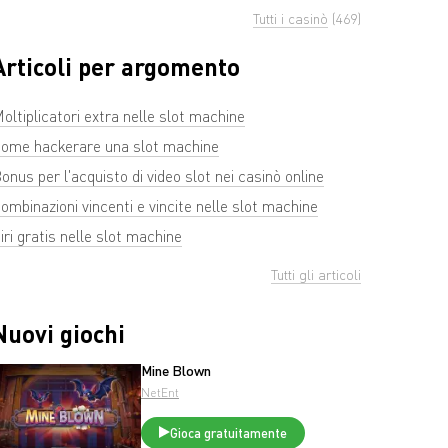
Tutti i casinò
(469)
Articoli per argomento
oltiplicatori extra nelle slot machine
ome hackerare una slot machine
onus per l'acquisto di video slot nei casinò online
ombinazioni vincenti e vincite nelle slot machine
iri gratis nelle slot machine
Tutti gli articoli
Nuovi giochi
Mine Blown
NetEnt
Gioca gratuitamente