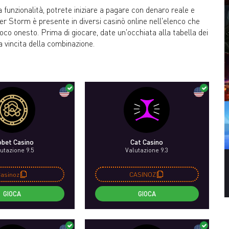
a funzionalità, potrete iniziare a pagare con denaro reale e
er Storm è presente in diversi casinò online nell'elenco che
oco onesto. Prima di giocare, date un'occhiata alla tabella dei
 vincita della combinazione.
obet Casino
Cat Casino
utazione 9.5
Valutazione 9.3
asinoz
CASINOZ
GIOCA
GIOCA