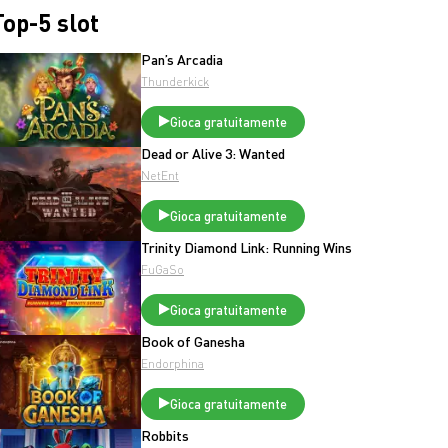
Top-5 slot
Pan’s Arcadia
Thunderkick
Gioca gratuitamente
Dead or Alive 3: Wanted
NetEnt
Gioca gratuitamente
Trinity Diamond Link: Running Wins
FuGaSo
Gioca gratuitamente
Book of Ganesha
Endorphina
Gioca gratuitamente
Robbits