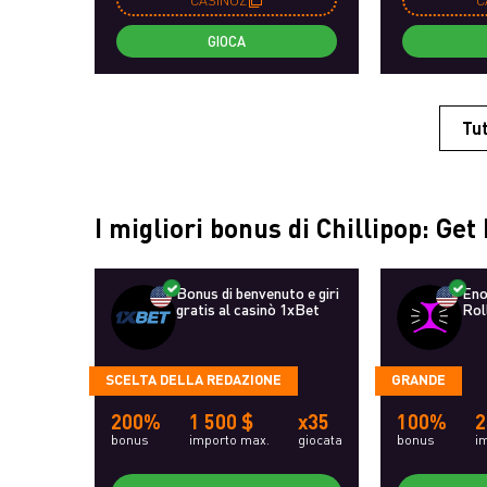
CASINOZ
C
GIOCA
Tut
I migliori bonus di Chillipop: G
Bonus di benvenuto e giri
Eno
gratis al casinò 1xBet
Rol
SCELTA DELLA REDAZIONE
GRANDE
200%
1 500 $
x35
100%
2
bonus
importo max.
giocata
bonus
i