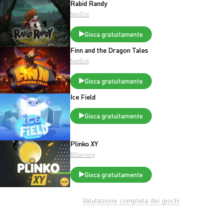
Rabid Randy
NetEnt
Gioca gratuitamente
Finn and the Dragon Tales
NetEnt
Gioca gratuitamente
Ice Field
Gioca gratuitamente
Plinko XY
BGaming
Gioca gratuitamente
Valutazione completa dei giochi