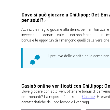
Dove si può giocare a Chillipop: Get Em
per soldi?
All'inizio è meglio giocare alla demo, per familiarizzare
invece che di denaro reale, quindi non è necessario ricari
bonus e le opportunità rimangono quelli della versione 
Il prelievo delle vincite nella demo non 
Casinò online verificati con Chillipop:
Dove giocare con soldi veri, ottenere bonus di benvenut
emozionanti? La risposta è la lista di
Casinoz
. Present
caratteristiche del loro lavoro e i vantaggi.