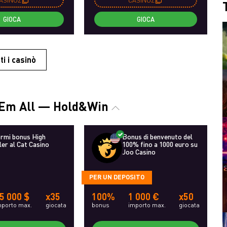
ASINOZ
CASINOZ
GIOCA
GIOCA
ti i casinò
et Em All — Hold&Win
rmi bonus High
Bonus di benvenuto del
ler al Cat Casino
100% fino a 1000 euro su
Joo Casino
PER UN DEPOSITO
5 000 $
x35
100%
1 000 €
x50
mporto max.
giocata
bonus
importo max.
giocata