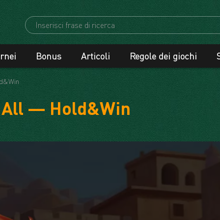
rnei
Bonus
Articoli
Regole dei giochi
ld&Win
m All — Hold&Win