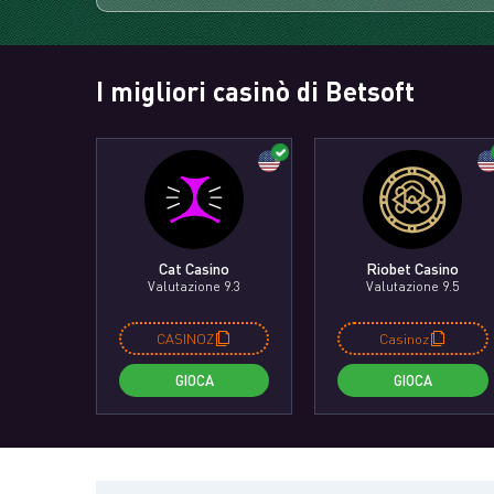
I migliori casinò di Betsoft
Cat Casino
Riobet Casino
Valutazione 9.3
Valutazione 9.5
CASINOZ
Casinoz
GIOCA
GIOCA