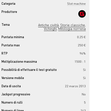
Categoria
Slot machine
Produttore
Tema
Antiche civiltà
Storie classiche
,
,
Vichinghi
Mitologia norrena
,
Puntata minima
0.25 €
Puntata max
250 €
RTP
96%
Moltiplicazione massima
1500 : 1
Possibilità di effettuare il test gratuito
Sì
Versione mobile
Sì
Data di uscita
22 marzo 2013
Jackpot progressivo
No
Numero di rulli
5
Numero di linee
243