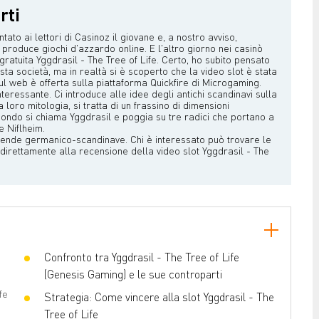
rti
to ai lettori di Casinoz il giovane e, a nostro avviso,
 produce giochi d'azzardo online. E l'altro giorno nei casinò
ratuita Yggdrasil - The Tree of Life. Certo, ho subito pensato
ta società, ma in realtà si è scoperto che la video slot è stata
ul web è offerta sulla piattaforma Quickfire di Microgaming.
teressante. Ci introduce alle idee degli antichi scandinavi sulla
 loro mitologia, si tratta di un frassino di dimensioni
ondo si chiama Yggdrasil e poggia su tre radici che portano a
e Niflheim.
ende germanico-scandinave. Chi è interessato può trovare le
direttamente alla recensione della video slot Yggdrasil - The
Confronto tra Yggdrasil - The Tree of Life
(Genesis Gaming) e le sue controparti
Strategia: Come vincere alla slot Yggdrasil - The
Tree of Life