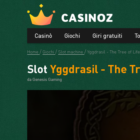
Casinò
Giochi
Giri gratuiti
To
Home
Giochi
Slot machine
Yggdrasil - The Tree of Life
Slot
Yggdrasil - The Tr
da Genesis Gaming