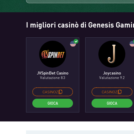
I migliori casinò di Genesis Gam
JVSpinBet Casino
Joycasino
Valutazione 8.3
Valutazione 9.2
CASINOZ
CASINOZ
GIOCA
GIOCA