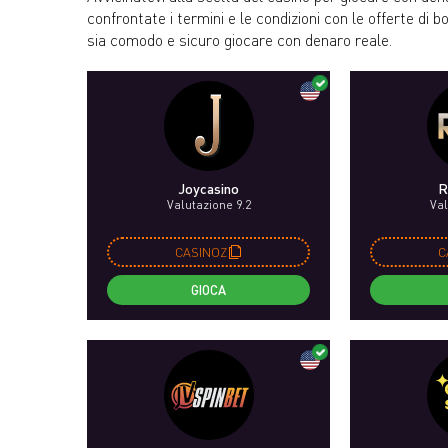
confrontate i termini e le condizioni con le offerte di b
sia comodo e sicuro giocare con denaro reale.
Joycasino
R
Valutazione 9.2
Val
CASINOZ
C
GIOCA