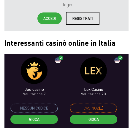
il login:
ACCEDI
REGISTRATI
Interessanti casinò online in Italia
Joo casino
Lex Casino
Valutazione 7
Valutazione 7.3
NESSUN CODICE
CASINOZ
GIOCA
GIOCA