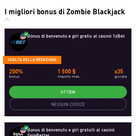
I migliori bonus di Zombie Blackjack
Bonus di benvenuto e giri gratis al casinò 1xBet
SCELTA DELLA REDAZIONE
200%
1 500 $
x35
bonus
importo max.
giocata
OTTIENI
NESSUN CODICE
Bonus di benvenuto e giri gratuiti al casinò
SpinBetter