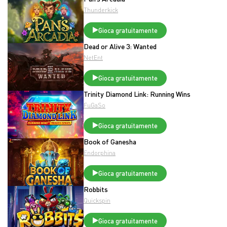
Thunderkick
Gioca gratuitamente
Dead or Alive 3: Wanted
NetEnt
Gioca gratuitamente
Trinity Diamond Link: Running Wins
FuGaSo
Gioca gratuitamente
Book of Ganesha
Endorphina
Gioca gratuitamente
Robbits
Quickspin
Gioca gratuitamente