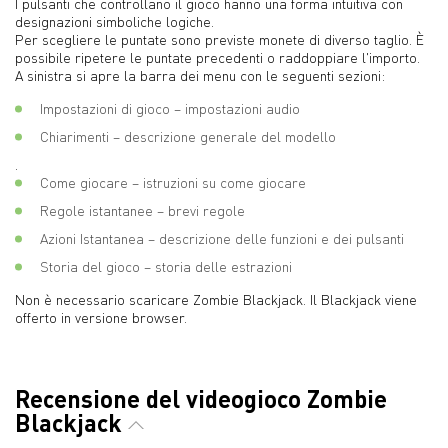
I pulsanti che controllano il gioco hanno una forma intuitiva con
designazioni simboliche logiche.
Per scegliere le puntate sono previste monete di diverso taglio. È
possibile ripetere le puntate precedenti o raddoppiare l'importo.
A sinistra si apre la barra dei menu con le seguenti sezioni:
Impostazioni di gioco – impostazioni audio
Chiarimenti – descrizione generale del modello
.
Come giocare – istruzioni su come giocare
Regole istantanee – brevi regole
Azioni Istantanea – descrizione delle funzioni e dei pulsanti
Storia del gioco – storia delle estrazioni
Non è necessario scaricare Zombie Blackjack. Il Blackjack viene
offerto in versione browser.
Recensione del videogioco Zombie
Blackjack