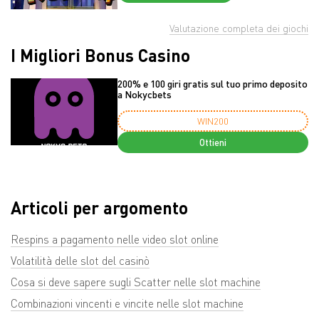
Valutazione completa dei giochi
I Migliori Bonus Casino
200% e 100 giri gratis sul tuo primo deposito
a Nokycbets
WIN200
Ottieni
Articoli per argomento
Respins a pagamento nelle video slot online
Volatilità delle slot del casinò
Cosa si deve sapere sugli Scatter nelle slot machine
Combinazioni vincenti e vincite nelle slot machine