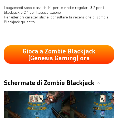
I pagamenti sono classici: 1:1 per le vincite regolari, 3:2 per il
blackjack e 2:1 per l'assicurazione.
Per ulteriori caratteristiche, consultare la recensione di Zombie
Blackjack qui sotto.
Gioca a Zombie Blackjack
(Genesis Gaming) ora
Schermate di Zombie Blackjack