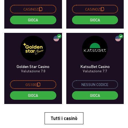
CASINOZ
CASINOZ
GIOCA
GIOCA
Golden Star Casino
KatsuBet Casino
Valutazione 7.8
Valutazione 7.7
GS100
NESSUN CODICE
GIOCA
GIOCA
Tutti i casinò