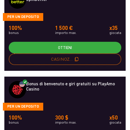
PER UN DEPOSITO
100%
1 500 €
x35
bonus
importo max.
giocata
OTTIENI
CASINOZRU
Bonus di benvenuto e giri gratuiti su PlayAmo
Casino
PER UN DEPOSITO
100%
300 $
x50
bonus
importo max.
giocata