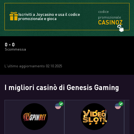
codice
Iscriviti a Joycasino e usa il codice
promozionale
promozionale e gioca
CASINOZ
0 - 0
Scommessa
L'ultimo aggiornamento 02.10.2025
I migliori casinò di Genesis Gaming