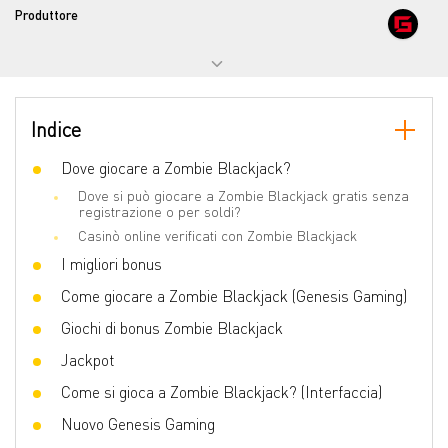
Produttore
Indice
Dove giocare a Zombie Blackjack?
Dove si può giocare a Zombie Blackjack gratis senza
registrazione o per soldi?
Casinò online verificati con Zombie Blackjack
I migliori bonus
Come giocare a Zombie Blackjack (Genesis Gaming)
Giochi di bonus Zombie Blackjack
Jackpot
Come si gioca a Zombie Blackjack? (Interfaccia)
Nuovo Genesis Gaming