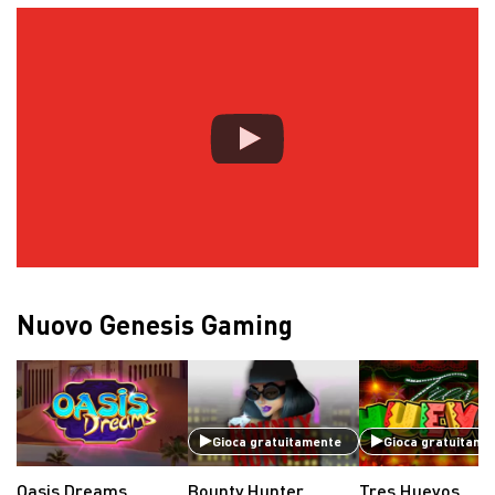
Nuovo Genesis Gaming
Gioca gratuitamente
Gioca gratuitame
Oasis Dreams
Bounty Hunter
Tres Huevos