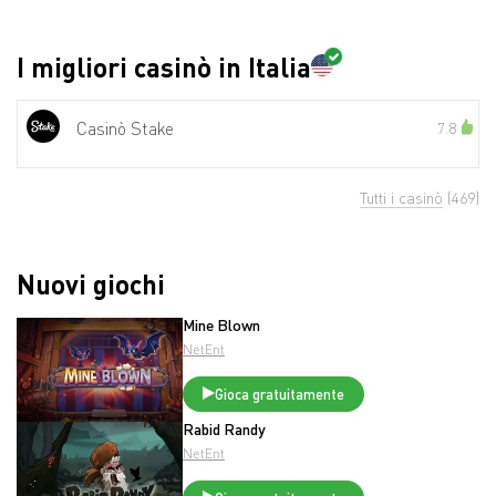
I migliori casinò in Italia
Casinò Stake
7.8
Tutti i casinò
(469)
Nuovi giochi
Mine Blown
NetEnt
Gioca gratuitamente
Rabid Randy
NetEnt