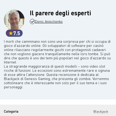
Il parere degli esperti
Denis Anipchenko
7.5
I morti che camminano non sono una sorpresa per chi si occupa di
gioco d'azzardo online. Gli sviluppatori di software per casinò
online rilasciano regolarmente giochi con protagonisti cadaveri
che non vogliono giacere tranquillamente nelle loro tombe. Si può
dire che questo è uno dei temi più popolari nel gioco d'azzardo su
Internet.
La stragrande maggioranza di questi modelli – sono video slot
ricche di funzioni. Le eccezioni sono estremamente rare e ognuna
di esse attira l'attenzione. Questa recensione è dedicata al
Blackjack di Genesis Gaming, che presenta gli zombie. Vorremmo
sottolineare che è interessante non solo per il suo tema e i suoi
personaggi.
Categoria
Blackjack