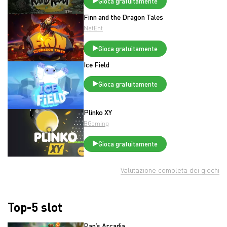
Gioca gratuitamente
Finn and the Dragon Tales
NetEnt
Gioca gratuitamente
Ice Field
Gioca gratuitamente
Plinko XY
BGaming
Gioca gratuitamente
Valutazione completa dei giochi
Top-5 slot
Pan’s Arcadia