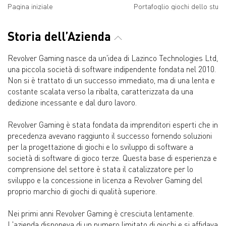
Pagina iniziale
Portafoglio giochi dello studi
Storia dell’Azienda
Revolver Gaming nasce da un'idea di Lazinco Technologies Ltd,
una piccola società di software indipendente fondata nel 2010.
Non si è trattato di un successo immediato, ma di una lenta e
costante scalata verso la ribalta, caratterizzata da una
dedizione incessante e dal duro lavoro.
Revolver Gaming è stata fondata da imprenditori esperti che in
precedenza avevano raggiunto il successo fornendo soluzioni
per la progettazione di giochi e lo sviluppo di software a
società di software di gioco terze. Questa base di esperienza e
comprensione del settore è stata il catalizzatore per lo
sviluppo e la concessione in licenza a Revolver Gaming del
proprio marchio di giochi di qualità superiore.
Nei primi anni Revolver Gaming è cresciuta lentamente.
L'azienda disponeva di un numero limitato di giochi e si affidava