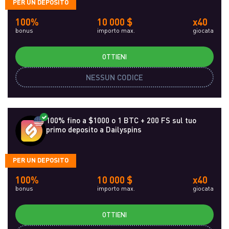
PER UN DEPOSITO
100%
10 000 $
x40
bonus
importo max.
giocata
OTTIENI
NESSUN CODICE
100% fino a $1000 o 1 BTC + 200 FS sul tuo
primo deposito a Dailyspins
PER UN DEPOSITO
100%
10 000 $
x40
bonus
importo max.
giocata
OTTIENI