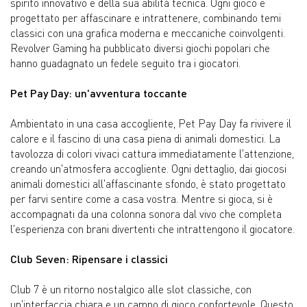
spirito innovativo e della sua abilità tecnica. Ogni gioco è
progettato per affascinare e intrattenere, combinando temi
classici con una grafica moderna e meccaniche coinvolgenti.
Revolver Gaming ha pubblicato diversi giochi popolari che
hanno guadagnato un fedele seguito tra i giocatori.
Pet Pay Day: un'avventura toccante
Ambientato in una casa accogliente, Pet Pay Day fa rivivere il
calore e il fascino di una casa piena di animali domestici. La
tavolozza di colori vivaci cattura immediatamente l'attenzione,
creando un'atmosfera accogliente. Ogni dettaglio, dai giocosi
animali domestici all'affascinante sfondo, è stato progettato
per farvi sentire come a casa vostra. Mentre si gioca, si è
accompagnati da una colonna sonora dal vivo che completa
l'esperienza con brani divertenti che intrattengono il giocatore.
Club Seven: Ripensare i classici
Club 7 è un ritorno nostalgico alle slot classiche, con
un'interfaccia chiara e un campo di gioco confortevole. Questo