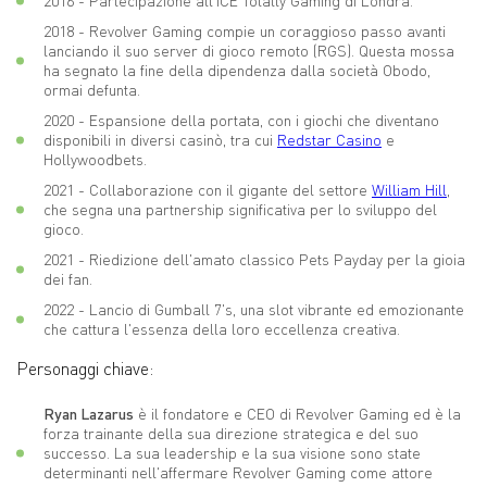
2016 - Partecipazione all'ICE Totally Gaming di Londra.
2018 - Revolver Gaming compie un coraggioso passo avanti
lanciando il suo server di gioco remoto (RGS). Questa mossa
ha segnato la fine della dipendenza dalla società Obodo,
ormai defunta.
2020 - Espansione della portata, con i giochi che diventano
disponibili in diversi casinò, tra cui
Redstar Casino
e
Hollywoodbets.
2021 - Collaborazione con il gigante del settore
William Hill
,
che segna una partnership significativa per lo sviluppo del
gioco.
2021 - Riedizione dell'amato classico Pets Payday per la gioia
dei fan.
2022 - Lancio di Gumball 7's, una slot vibrante ed emozionante
che cattura l'essenza della loro eccellenza creativa.
Personaggi chiave:
Ryan Lazarus
è il fondatore e CEO di Revolver Gaming ed è la
forza trainante della sua direzione strategica e del suo
successo. La sua leadership e la sua visione sono state
determinanti nell'affermare Revolver Gaming come attore