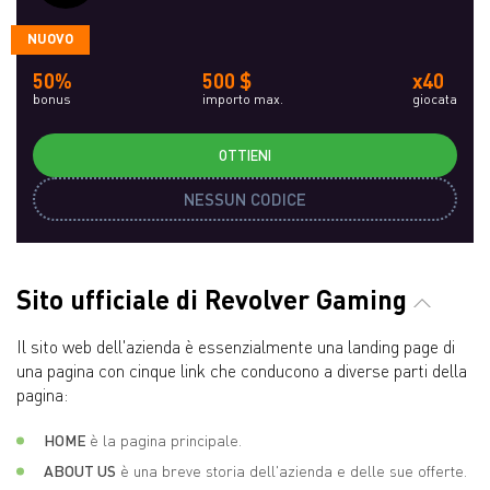
NUOVO
50%
500 $
x40
bonus
importo max.
giocata
OTTIENI
NESSUN CODICE
Sito ufficiale di Revolver Gaming
Il sito web dell'azienda è essenzialmente una landing page di
una pagina con cinque link che conducono a diverse parti della
pagina:
HOME
è la pagina principale.
ABOUT US
è una breve storia dell'azienda e delle sue offerte.