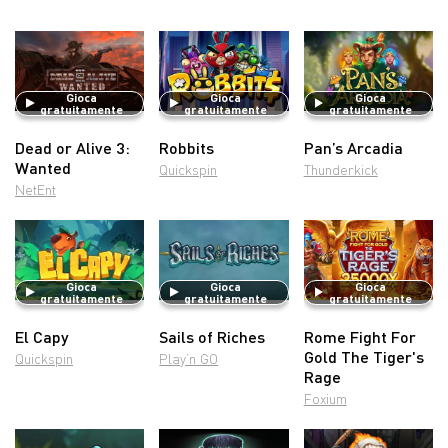
Gioca
Gioca
Gioca
gratuitamente
gratuitamente
gratuitamente
Dead or Alive 3:
Robbits
Pan’s Arcadia
Wanted
Quickspin
Thunderkick
NetEnt
Gioca
Gioca
Gioca
gratuitamente
gratuitamente
gratuitamente
El Capy
Sails of Riches
Rome Fight For
Gold The Tiger's
Quickspin
Play’n GO
Rage
Foxium