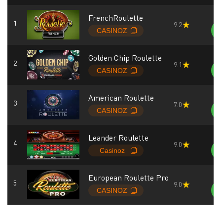
FrenchRoulette
9.2
Golden Chip Roulette
9.1
American Roulette
7.0
Leander Roulette
9.0
European Roulette Pro
9.0