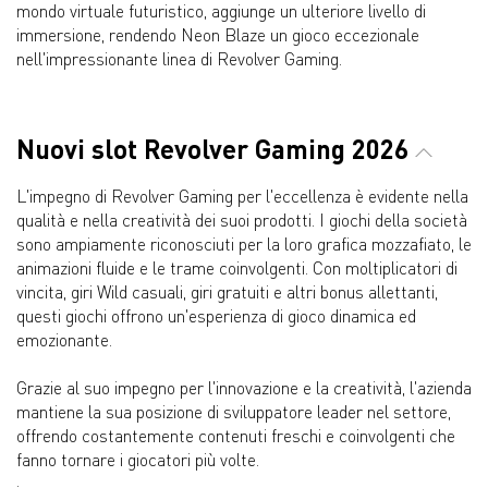
mondo virtuale futuristico, aggiunge un ulteriore livello di
immersione, rendendo Neon Blaze un gioco eccezionale
nell'impressionante linea di Revolver Gaming.
Nuovi slot Revolver Gaming 2026
L'impegno di Revolver Gaming per l'eccellenza è evidente nella
qualità e nella creatività dei suoi prodotti. I giochi della società
sono ampiamente riconosciuti per la loro grafica mozzafiato, le
animazioni fluide e le trame coinvolgenti. Con moltiplicatori di
vincita, giri Wild casuali, giri gratuiti e altri bonus allettanti,
questi giochi offrono un'esperienza di gioco dinamica ed
emozionante.
Grazie al suo impegno per l'innovazione e la creatività, l'azienda
mantiene la sua posizione di sviluppatore leader nel settore,
offrendo costantemente contenuti freschi e coinvolgenti che
fanno tornare i giocatori più volte.
.