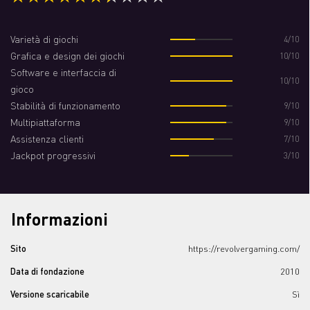
Varietà di giochi
4/10
Grafica e design dei giochi
10/10
Software e interfaccia di
10/10
gioco
Stabilità di funzionamento
9/10
Multipiattaforma
9/10
Assistenza clienti
7/10
Jackpot progressivi
3/10
Informazioni
Sito
https://revolvergaming.com/
Data di fondazione
2010
Versione scaricabile
Sì