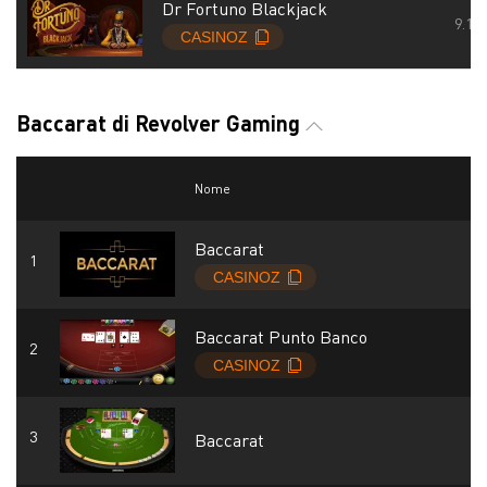
Dr Fortuno Blackjack
9.1
Baccarat di Revolver Gaming
Va
Nome
de
ed
Baccarat
9.
Baccarat Punto Banco
9.
Baccarat
8.