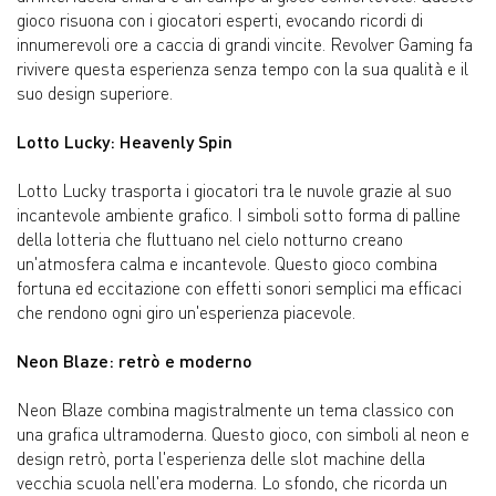
gioco risuona con i giocatori esperti, evocando ricordi di
innumerevoli ore a caccia di grandi vincite. Revolver Gaming fa
rivivere questa esperienza senza tempo con la sua qualità e il
suo design superiore.
Lotto Lucky: Heavenly Spin
Lotto Lucky trasporta i giocatori tra le nuvole grazie al suo
incantevole ambiente grafico. I simboli sotto forma di palline
della lotteria che fluttuano nel cielo notturno creano
un'atmosfera calma e incantevole. Questo gioco combina
fortuna ed eccitazione con effetti sonori semplici ma efficaci
che rendono ogni giro un'esperienza piacevole.
Neon Blaze: retrò e moderno
Neon Blaze combina magistralmente un tema classico con
una grafica ultramoderna. Questo gioco, con simboli al neon e
design retrò, porta l'esperienza delle slot machine della
vecchia scuola nell'era moderna. Lo sfondo, che ricorda un