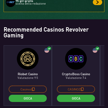
75 giri gratis
scelta della redazione
Recommended Casinos Revolver
Gaming
Riobet Casino
CryptoBoss Casino
Valutazione 9.5
Valutazione 7.4
Casinoz
CASINOZ
GIOCA
GIOCA