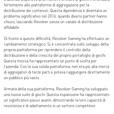
fortemente alle piattaforme di aggregazione per la
distribuzione dei contenuti. Questa dipendenza è diventata un
problema significativo nel 2016, quando diversi partner hanno
chiuso, lasciando Revolver senza un canale di distribuzione
affidabile.
Di fronte a queste difficoltà, Revolver Gaming ha effettuato un
cambiamento strategico. Si è concentrata sullo sviluppo della
propria piattaforma per riprendere il controllo della
distribuzione e della crescita del proprio portafoglio di giochi.
Questa mossa ha rappresentato un punto di svolta per
l'azienda. Con la sua solida piattaforma, non era più alla mercé
di aggregatori di terze parti e poteva raggiungere direttamente
un pubblico più vasto.
Armata della sua piattaforma, Revolver Gaming ha sviluppato
una nuova suite di giochi. Questa espansione ha rappresentato
un significativo passo avanti, dimostrando la loro capacità di
resistenza e di adattamento in un settore competitivo.