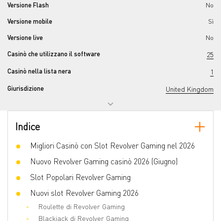
Versione Flash
No
Versione mobile
Sì
Versione live
No
Casinò che utilizzano il software
25
Casinò nella lista nera
1
Giurisdizione
United Kingdom
Dettagli di contatto
Indice
🏠 Indirizzo postale
Headquarters, 41B Montagu Road, London,
City of, England NW4 3ER, United Kingdom
Migliori Casinò con Slot Revolver Gaming nel 2026
Nuovo Revolver Gaming casinò 2026 (Giugno)
Slot Popolari Revolver Gaming
Nuovi slot Revolver Gaming 2026
Roulette di Revolver Gaming
Blackjack di Revolver Gaming