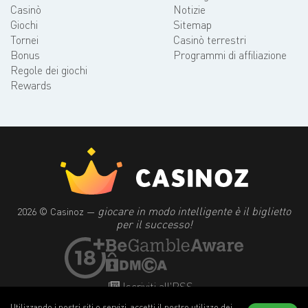
Casinò
Notizie
Giochi
Sitemap
Tornei
Casinò terrestri
Bonus
Programmi di affiliazione
Regole dei giochi
Rewards
giocare in modo intelligente è il biglietto
2026 © Casinoz —
per il successo!
Iscriviti all'RSS
Utilizzando i nostri siti o servizi, accetti il nostro utilizzo dei