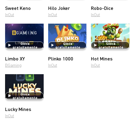
Sweet Keno
Hilo Joker
Robo-Dice
InOut
InOut
InOut
Gioca
Gioca
Gioca
gratuitamente
gratuitamente
gratuitamente
Limbo XY
Plinko 1000
Hot Mines
BGaming
InOut
InOut
Gioca
gratuitamente
Lucky Mines
InOut