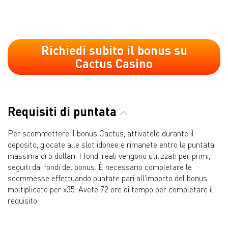
Richiedi subito il bonus su
Cactus Casino
Requisiti di puntata
Per scommettere il bonus Cactus, attivatelo durante il
deposito, giocate alle slot idonee e rimanete entro la puntata
massima di 5 dollari. I fondi reali vengono utilizzati per primi,
seguiti dai fondi del bonus. È necessario completare le
scommesse effettuando puntate pari all'importo del bonus
moltiplicato per x35. Avete 72 ore di tempo per completare il
requisito.