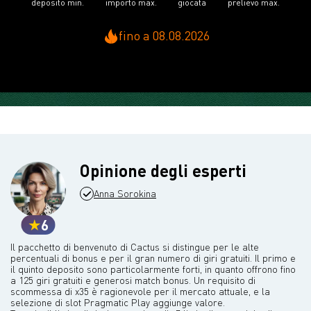
deposito min.
importo max.
giocata
prelievo max.
fino a 08.08.2026
Opinione degli esperti
Anna Sorokina
6
Il pacchetto di benvenuto di Cactus si distingue per le alte
percentuali di bonus e per il gran numero di giri gratuiti. Il primo e
il quinto deposito sono particolarmente forti, in quanto offrono fino
a 125 giri gratuiti e generosi match bonus. Un requisito di
scommessa di x35 è ragionevole per il mercato attuale, e la
selezione di slot Pragmatic Play aggiunge valore.