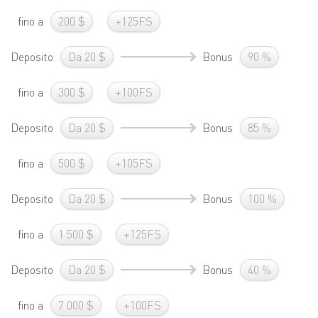
fino a
200 $
+125FS
Deposito
Da 20 $
Bonus
90 %
fino a
300 $
+100FS
Deposito
Da 20 $
Bonus
85 %
fino a
500 $
+105FS
Deposito
Da 20 $
Bonus
100 %
fino a
1 500 $
+125FS
Deposito
Da 20 $
Bonus
40 %
fino a
7 000 $
+100FS