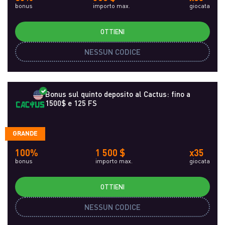
bonus
importo max.
giocata
OTTIENI
NESSUN CODICE
Bonus sul quinto deposito al Cactus: fino a
1500$ e 125 FS
GRANDE
100%
1 500 $
x35
bonus
importo max.
giocata
OTTIENI
NESSUN CODICE