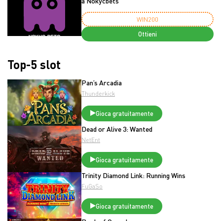
a Nokycbets
WIN200
Ottieni
Top-5 slot
Pan’s Arcadia
Thunderkick
Gioca gratuitamente
Dead or Alive 3: Wanted
NetEnt
Gioca gratuitamente
Trinity Diamond Link: Running Wins
FuGaSo
Gioca gratuitamente