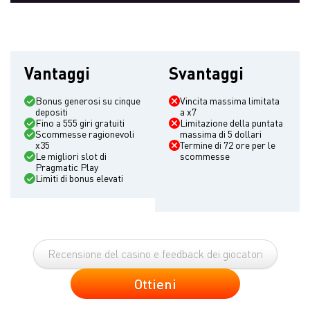
Vantaggi
Svantaggi
Bonus generosi su cinque
Vincita massima limitata
depositi
a x7
Fino a 555 giri gratuiti
Limitazione della puntata
Scommesse ragionevoli
massima di 5 dollari
x35
Termine di 72 ore per le
Le migliori slot di
scommesse
Pragmatic Play
Limiti di bonus elevati
Recensione del casino e feedback dei giocatori
Ottieni